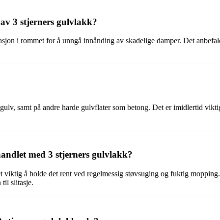
 av 3 stjerners gulvlakk?
tilasjon i rommet for å unngå innånding av skadelige damper. Det anbef
ttgulv, samt på andre harde gulvflater som betong. Det er imidlertid vikt
andlet med 3 stjerners gulvlakk?
det viktig å holde det rent ved regelmessig støvsuging og fuktig moppi
il slitasje.