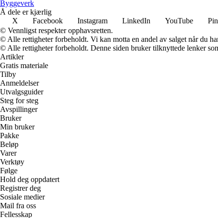
Byggeverk
Å dele er kjærlig
X
Facebook
Instagram
LinkedIn
YouTube
Pin
© Vennligst respekter opphavsretten.
© Alle rettigheter forbeholdt. Vi kan motta en andel av salget når du h
© Alle rettigheter forbeholdt. Denne siden bruker tilknyttede lenker som 
Artikler
Gratis materiale
Tilby
Anmeldelser
Utvalgsguider
Steg for steg
Avspillinger
Bruker
Min bruker
Pakke
Beløp
Varer
Verktøy
Følge
Hold deg oppdatert
Registrer deg
Sosiale medier
Mail fra oss
Fellesskap