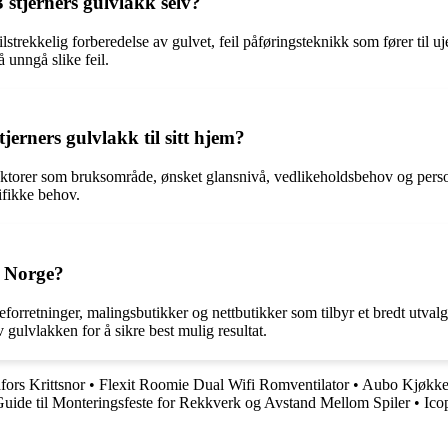
3 stjerners gulvlakk selv?
lstrekkelig forberedelse av gulvet, feil påføringsteknikk som fører til uj
 unngå slike feil.
jerners gulvlakk til sitt hjem?
faktorer som bruksområde, ønsket glansnivå, vedlikeholdsbehov og person
sifikke behov.
i Norge?
eforretninger, malingsbutikker og nettbutikker som tilbyr et bredt utval
 gulvlakken for å sikre best mulig resultat.
fors Krittsnor
•
Flexit Roomie Dual Wifi Romventilator
•
Aubo Kjøkke
uide til Monteringsfeste for Rekkverk og Avstand Mellom Spiler
•
Ico