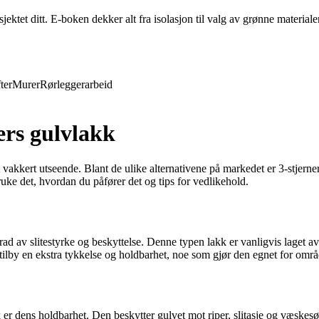
ktet ditt. E-boken dekker alt fra isolasjon til valg av grønne materiale
ter
Murer
Rørleggerarbeid
ers gulvlakk
t vakkert utseende. Blant de ulike alternativene på markedet er 3-stjern
ruke det, hvordan du påfører det og tips for vedlikehold.
grad av slitestyrke og beskyttelse. Denne typen lakk er vanligvis laget 
 å tilby en ekstra tykkelse og holdbarhet, noe som gjør den egnet for omr
 er dens holdbarhet. Den beskytter gulvet mot riper, slitasje og væskes