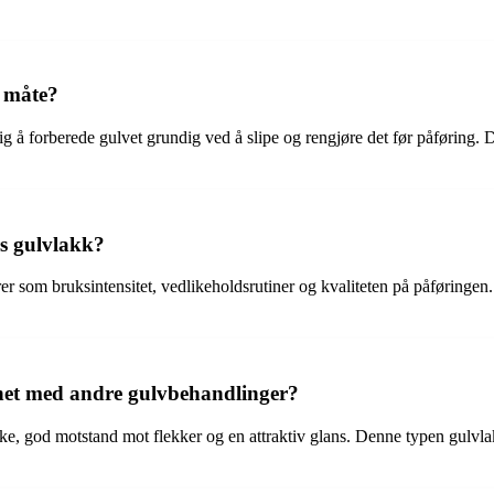
v måte?
tig å forberede gulvet grundig ved å slipe og rengjøre det før påføring.
rs gulvlakk?
r som bruksintensitet, vedlikeholdsrutiner og kvaliteten på påføringen. 
gnet med andre gulvbehandlinger?
rke, god motstand mot flekker og en attraktiv glans. Denne typen gulvla