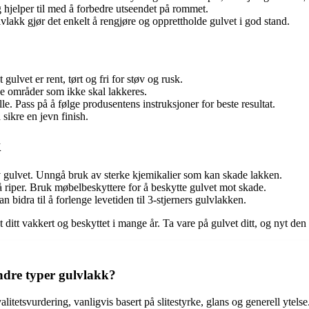
og hjelper til med å forbedre utseendet på rommet.
vlakk gjør det enkelt å rengjøre og opprettholde gulvet i god stand.
gulvet er rent, tørt og fri for støv og rusk.
e områder som ikke skal lakkeres.
le. Pass på å følge produsentens instruksjoner for beste resultat.
sikre en jevn finish.
k
 gulvet. Unngå bruk av sterke kjemikalier som kan skade lakken.
riper. Bruk møbelbeskyttere for å beskytte gulvet mot skade.
n bidra til å forlenge levetiden til 3-stjerners gulvlakken.
itt vakkert og beskyttet i mange år. Ta vare på gulvet ditt, og nyt den s
andre typer gulvlakk?
valitetsvurdering, vanligvis basert på slitestyrke, glans og generell yte