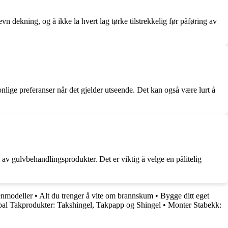
evn dekning, og å ikke la hvert lag tørke tilstrekkelig før påføring av
lige preferanser når det gjelder utseende. Det kan også være lurt å
g av gulvbehandlingsprodukter. Det er viktig å velge en pålitelig
nmodeller
•
Alt du trenger å vite om brannskum
•
Bygge ditt eget
pal Takprodukter: Takshingel, Takpapp og Shingel
•
Monter Stabekk: