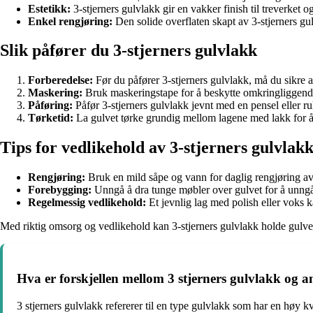
Estetikk:
3-stjerners gulvlakk gir en vakker finish til treverket 
Enkel rengjøring:
Den solide overflaten skapt av 3-stjerners gul
Slik påfører du 3-stjerners gulvlakk
Forberedelse:
Før du påfører 3-stjerners gulvlakk, må du sikre at 
Maskering:
Bruk maskeringstape for å beskytte omkringliggend
Påføring:
Påfør 3-stjerners gulvlakk jevnt med en pensel eller rul
Tørketid:
La gulvet tørke grundig mellom lagene med lakk for å 
Tips for vedlikehold av 3-stjerners gulvlak
Rengjøring:
Bruk en mild såpe og vann for daglig rengjøring av
Forebygging:
Unngå å dra tunge møbler over gulvet for å unngå 
Regelmessig vedlikehold:
Et jevnlig lag med polish eller voks ka
Med riktig omsorg og vedlikehold kan 3-stjerners gulvlakk holde gulvet d
Hva er forskjellen mellom 3 stjerners gulvlakk og 
3 stjerners gulvlakk refererer til en type gulvlakk som har en høy k