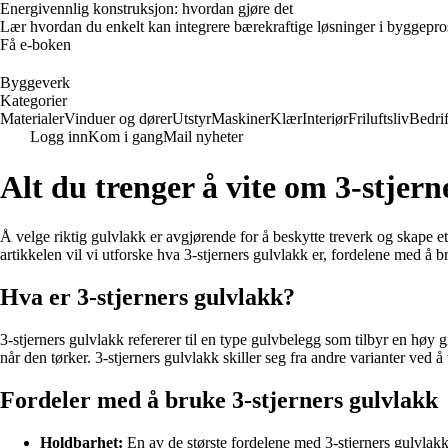
Energivennlig konstruksjon: hvordan gjøre det
Lær hvordan du enkelt kan integrere bærekraftige løsninger i byggeprosje
Få e-boken
Byggeverk
Kategorier
Materialer
Vinduer og dører
Utstyr
Maskiner
Klær
Interiør
Friluftsliv
Bedrif
Logg inn
Kom i gang
Mail nyheter
Alt du trenger å vite om 3-stjern
Å velge riktig gulvlakk er avgjørende for å beskytte treverk og skape e
artikkelen vil vi utforske hva 3-stjerners gulvlakk er, fordelene med å b
Hva er 3-stjerners gulvlakk?
3-stjerners gulvlakk refererer til en type gulvbelegg som tilbyr en høy 
når den tørker. 3-stjerners gulvlakk skiller seg fra andre varianter ved
Fordeler med å bruke 3-stjerners gulvlakk
Holdbarhet:
En av de største fordelene med 3-stjerners gulvlakk