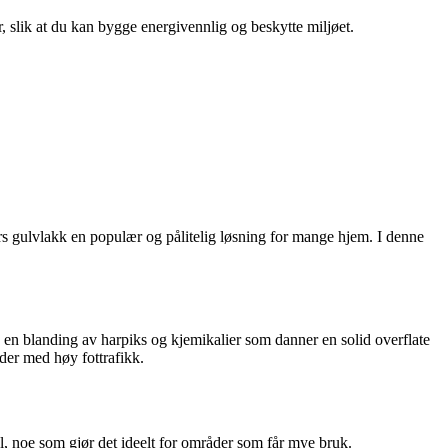
r, slik at du kan bygge energivennlig og beskytte miljøet.
ers gulvlakk en populær og pålitelig løsning for mange hjem. I denne
av en blanding av harpiks og kjemikalier som danner en solid overflate
åder med høy fottrafikk.
øl, noe som gjør det ideelt for områder som får mye bruk.