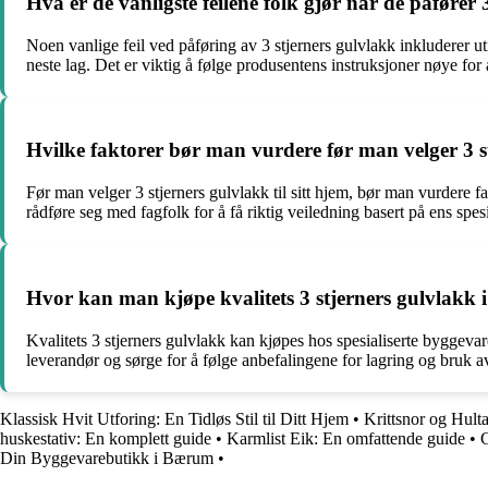
Hva er de vanligste feilene folk gjør når de påfører 
Noen vanlige feil ved påføring av 3 stjerners gulvlakk inkluderer uti
neste lag. Det er viktig å følge produsentens instruksjoner nøye for å
Hvilke faktorer bør man vurdere før man velger 3 st
Før man velger 3 stjerners gulvlakk til sitt hjem, bør man vurdere 
rådføre seg med fagfolk for å få riktig veiledning basert på ens spe
Hvor kan man kjøpe kvalitets 3 stjerners gulvlakk 
Kvalitets 3 stjerners gulvlakk kan kjøpes hos spesialiserte byggevar
leverandør og sørge for å følge anbefalingene for lagring og bruk av
Klassisk Hvit Utforing: En Tidløs Stil til Ditt Hjem
•
Krittsnor og Hulta
huskestativ: En komplett guide
•
Karmlist Eik: En omfattende guide
•
G
Din Byggevarebutikk i Bærum
•