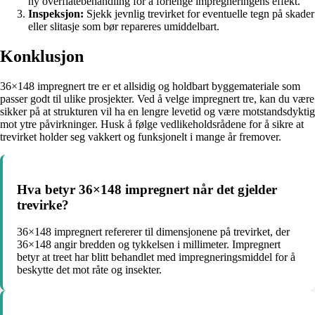
ny overflatebehandling for å forlenge impregneringens effekt.
Inspeksjon:
Sjekk jevnlig trevirket for eventuelle tegn på skader
eller slitasje som bør repareres umiddelbart.
Konklusjon
36×148 impregnert tre er et allsidig og holdbart byggemateriale som
passer godt til ulike prosjekter. Ved å velge impregnert tre, kan du være
sikker på at strukturen vil ha en lengre levetid og være motstandsdyktig
mot ytre påvirkninger. Husk å følge vedlikeholdsrådene for å sikre at
trevirket holder seg vakkert og funksjonelt i mange år fremover.
Hva betyr 36×148 impregnert når det gjelder
trevirke?
36×148 impregnert refererer til dimensjonene på trevirket, der
36×148 angir bredden og tykkelsen i millimeter. Impregnert
betyr at treet har blitt behandlet med impregneringsmiddel for å
beskytte det mot råte og insekter.