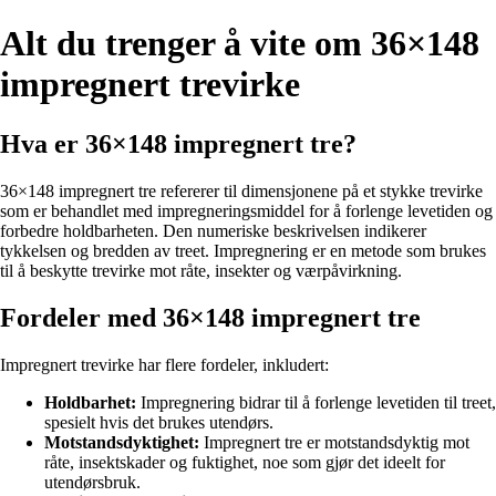
Alt du trenger å vite om 36×148
impregnert trevirke
Hva er 36×148 impregnert tre?
36×148 impregnert tre refererer til dimensjonene på et stykke trevirke
som er behandlet med impregneringsmiddel for å forlenge levetiden og
forbedre holdbarheten. Den numeriske beskrivelsen indikerer
tykkelsen og bredden av treet. Impregnering er en metode som brukes
til å beskytte trevirke mot råte, insekter og værpåvirkning.
Fordeler med 36×148 impregnert tre
Impregnert trevirke har flere fordeler, inkludert:
Holdbarhet:
Impregnering bidrar til å forlenge levetiden til treet,
spesielt hvis det brukes utendørs.
Motstandsdyktighet:
Impregnert tre er motstandsdyktig mot
råte, insektskader og fuktighet, noe som gjør det ideelt for
utendørsbruk.