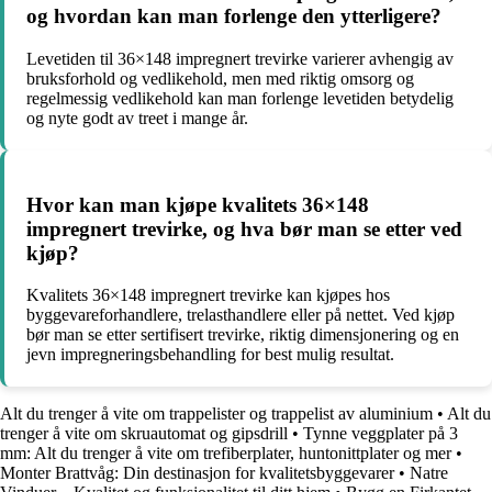
og hvordan kan man forlenge den ytterligere?
Levetiden til 36×148 impregnert trevirke varierer avhengig av
bruksforhold og vedlikehold, men med riktig omsorg og
regelmessig vedlikehold kan man forlenge levetiden betydelig
og nyte godt av treet i mange år.
Hvor kan man kjøpe kvalitets 36×148
impregnert trevirke, og hva bør man se etter ved
kjøp?
Kvalitets 36×148 impregnert trevirke kan kjøpes hos
byggevareforhandlere, trelasthandlere eller på nettet. Ved kjøp
bør man se etter sertifisert trevirke, riktig dimensjonering og en
jevn impregneringsbehandling for best mulig resultat.
Alt du trenger å vite om trappelister og trappelist av aluminium
•
Alt du
trenger å vite om skruautomat og gipsdrill
•
Tynne veggplater på 3
mm: Alt du trenger å vite om trefiberplater, huntonittplater og mer
•
Monter Brattvåg: Din destinasjon for kvalitetsbyggevarer
•
Natre