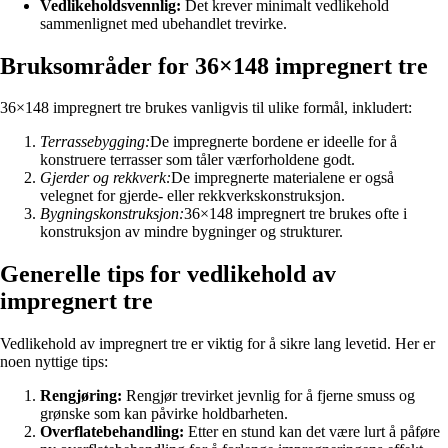
Vedlikeholdsvennlig:
Det krever minimalt vedlikehold
sammenlignet med ubehandlet trevirke.
Bruksområder for 36×148 impregnert tre
36×148 impregnert tre brukes vanligvis til ulike formål, inkludert:
Terrassebygging:
De impregnerte bordene er ideelle for å
konstruere terrasser som tåler værforholdene godt.
Gjerder og rekkverk:
De impregnerte materialene er også
velegnet for gjerde- eller rekkverkskonstruksjon.
Bygningskonstruksjon:
36×148 impregnert tre brukes ofte i
konstruksjon av mindre bygninger og strukturer.
Generelle tips for vedlikehold av
impregnert tre
Vedlikehold av impregnert tre er viktig for å sikre lang levetid. Her er
noen nyttige tips:
Rengjøring:
Rengjør trevirket jevnlig for å fjerne smuss og
grønske som kan påvirke holdbarheten.
Overflatebehandling:
Etter en stund kan det være lurt å påføre