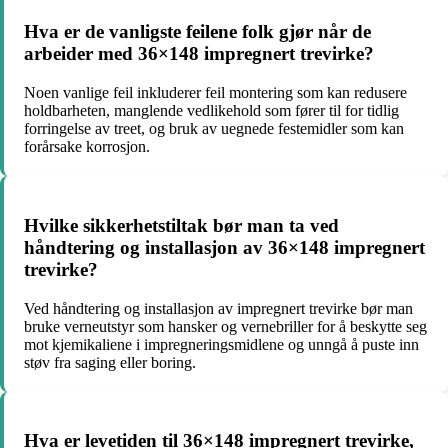
Hva er de vanligste feilene folk gjør når de
arbeider med 36×148 impregnert trevirke?
Noen vanlige feil inkluderer feil montering som kan redusere
holdbarheten, manglende vedlikehold som fører til for tidlig
forringelse av treet, og bruk av uegnede festemidler som kan
forårsake korrosjon.
Hvilke sikkerhetstiltak bør man ta ved
håndtering og installasjon av 36×148 impregnert
trevirke?
Ved håndtering og installasjon av impregnert trevirke bør man
bruke verneutstyr som hansker og vernebriller for å beskytte seg
mot kjemikaliene i impregneringsmidlene og unngå å puste inn
støv fra saging eller boring.
Hva er levetiden til 36×148 impregnert trevirke,