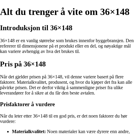
Alt du trenger å vite om 36×148
Introduksjon til 36×148
36×148 er en vanlig størrelse som brukes innenfor byggebransjen. Den
refererer til dimensjonene på et produkt eller en del, og nøyaktige mål
kan variere avhengig av hva det brukes til.
Pris på 36×148
Når det gjelder prisen på 36×148, vil denne variere basert på flere
faktorer. Materialkvalitet, produsent, og hvor du kjøper det fra kan alle
påvirke prisen. Det er derfor viktig å sammenligne priser fra ulike
leverandører for å sikre at du får den beste avtalen.
Prisfaktorer å vurdere
Når du leter etter 36×148 til en god pris, er det noen faktorer du bør
vurdere:
Materialkvalitet:
Noen materialer kan være dyrere enn andre,