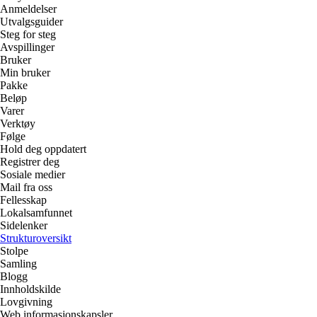
Anmeldelser
Utvalgsguider
Steg for steg
Avspillinger
Bruker
Min bruker
Pakke
Beløp
Varer
Verktøy
Følge
Hold deg oppdatert
Registrer deg
Sosiale medier
Mail fra oss
Fellesskap
Lokalsamfunnet
Sidelenker
Strukturoversikt
Stolpe
Samling
Blogg
Innholdskilde
Lovgivning
Web informasjonskapsler