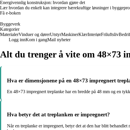
Energivennlig konstruksjon: hvordan gjøre det
Lær hvordan du enkelt kan integrere bærekraftige løsninger i byggeprosje
Få e-boken
Byggeverk
Kategorier
Materialer
Vinduer og dører
Utstyr
Maskiner
Klær
Interiør
Friluftsliv
Bedrif
Logg inn
Kom i gang
Mail nyheter
Alt du trenger å vite om 48×73 
Hva er dimensjonene på en 48×73 impregnert trepl
En 48×73 impregnert treplanke har en bredde på 48 mm og en tykke
Hva betyr det at treplanken er impregnert?
Når en treplanke er impregnert, betyr det at den har blitt behandlet