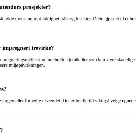
 utendørs prosjekter?
sin økte motstand mot fuktighet, råte og insekter. Dette gjør det til et 
 impregnert trevirke?
regneringsmidler kan inneholde kjemikalier som kan være skadelige for
usere miljøpåvirkningen.
es?
e fargen eller forbedre utseendet. Det er imidlertid viktig å velge egne
r?