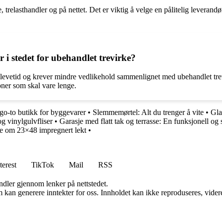
relasthandler og på nettet. Det er viktig å velge en pålitelig leverandø
i stedet for ubehandlet trevirke?
e levetid og krever mindre vedlikehold sammenlignet med ubehandlet tr
joner som skal vare lenge.
go-to butikk for byggevarer
•
Slemmemørtel: Alt du trenger å vite
•
Gla
og vinylgulvfliser
•
Garasje med flatt tak og terrasse: En funksjonell og s
ite om 23×48 impregnert lekt
•
terest
TikTok
Mail
RSS
andler gjennom lenker på nettstedet.
kan generere inntekter for oss. Innholdet kan ikke reproduseres, videredi