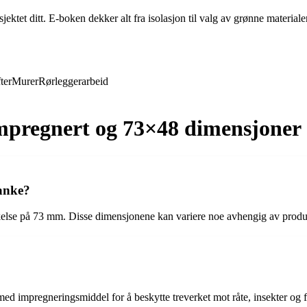
ktet ditt. E-boken dekker alt fra isolasjon til valg av grønne materiale
ter
Murer
Rørleggerarbeid
impregnert og 73×48 dimensjoner
anke?
lse på 73 mm. Disse dimensjonene kan variere noe avhengig av produsen
 med impregneringsmiddel for å beskytte treverket mot råte, insekter og f