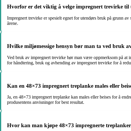
Hvorfor er det viktig å velge impregnert trevirke til
Impregnert trevirke er spesielt egnet for utendørs bruk på grunn av 
årene.
Hvilke miljømessige hensyn bør man ta ved bruk av
Ved bruk av impregnert trevirke bør man være oppmerksom på at imp
for håndtering, bruk og avhending av impregnert trevirke for å red
Kan en 48×73 impregnert treplanke males eller beis
Ja, en 48×73 impregnert treplanke kan males eller beises for å endr
produsentens anvisninger for best resultat.
Hvor kan man kjøpe 48×73 impregnerte treplanke