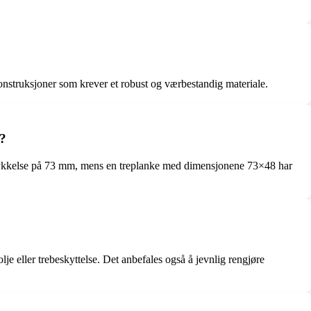
onstruksjoner som krever et robust og værbestandig materiale.
8?
 tykkelse på 73 mm, mens en treplanke med dimensjonene 73×48 har
je eller trebeskyttelse. Det anbefales også å jevnlig rengjøre