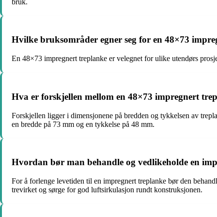
bruk.
Hvilke bruksområder egner seg for en 48×73 impre
En 48×73 impregnert treplanke er velegnet for ulike utendørs prosj
Hva er forskjellen mellom en 48×73 impregnert tre
Forskjellen ligger i dimensjonene på bredden og tykkelsen av tr
en bredde på 73 mm og en tykkelse på 48 mm.
Hvordan bør man behandle og vedlikeholde en impre
For å forlenge levetiden til en impregnert treplanke bør den behandl
trevirket og sørge for god luftsirkulasjon rundt konstruksjonen.