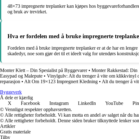
48×73 impregnerte treplanker kan kjøpes hos byggevareforhandlere, t
og bruk av trevirket.
Hva er fordelen med å bruke impregnerte treplanker 
Fordelen med å bruke impregnerte treplanker er at de har en lengr
skadedyr, noe som gjør det til et ideelt valg for utendørs konstruks
Monter Klett – Din Spesialist på Byggevarer
•
Monter Rakkestad: Din 
Easypad og Malepute
•
Vinylgulv: Alt du trenger å vite om klikkvinyl 
reparasjon
•
Alt Om 19×123 Impregnert Kledning
•
Alt du trenger å v
Byggeverk
Å dele er kjærlig
X
Facebook
Instagram
LinkedIn
YouTube
Pin
© Vennligst respekter opphavsretten.
© Alle rettigheter forbeholdt. Vi kan motta en andel av salget når du h
© Alle rettigheter forbeholdt. Denne siden bruker tilknyttede lenker som 
Artikler
Gratis materiale
Tilby