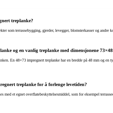
gnert treplanke?
ekter som terrassebygging, gjerder, levegger, blomsterkasser og andre k
planke og en vanlig treplanke med dimensjonene 73×4
eplanken. En 48×73 impregnert treplanke har en bredde på 48 mm og en
gnert treplanke for å forlenge levetiden?
es med et egnet overflatebeskyttelsesmiddel, som for eksempel terrasseol