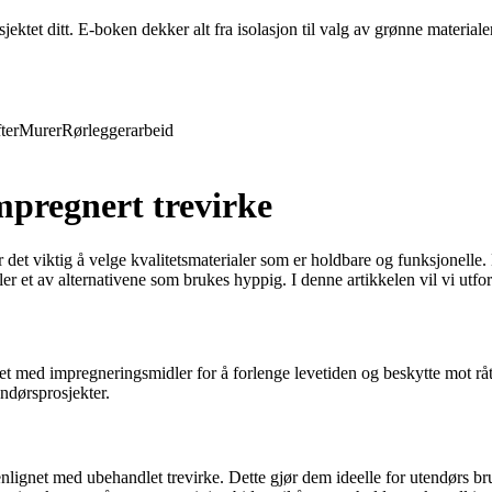
ktet ditt. E-boken dekker alt fra isolasjon til valg av grønne materiale
ter
Murer
Rørleggerarbeid
mpregnert trevirke
 det viktig å velge kvalitetsmaterialer som er holdbare og funksjonelle. 
er et av alternativene som brukes hyppig. I denne artikkelen vil vi utfo
ndlet med impregneringsmidler for å forlenge levetiden og beskytte mot 
endørsprosjekter.
nlignet med ubehandlet trevirke. Dette gjør dem ideelle for utendørs b