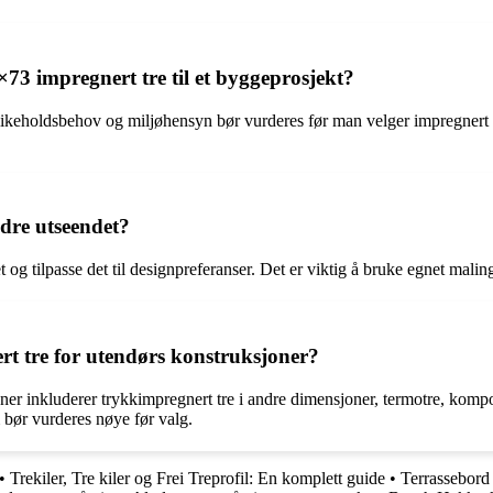
73 impregnert tre til et byggeprosjekt?
likeholdsbehov og miljøhensyn bør vurderes før man velger impregnert tr
ndre utseendet?
 og tilpasse det til designpreferanser. Det er viktig å bruke egnet malin
ert tre for utendørs konstruksjoner?
oner inkluderer trykkimpregnert tre i andre dimensjoner, termotre, kompo
 bør vurderes nøye før valg.
•
Trekiler, Tre kiler og Frei Treprofil: En komplett guide
•
Terrassebord 