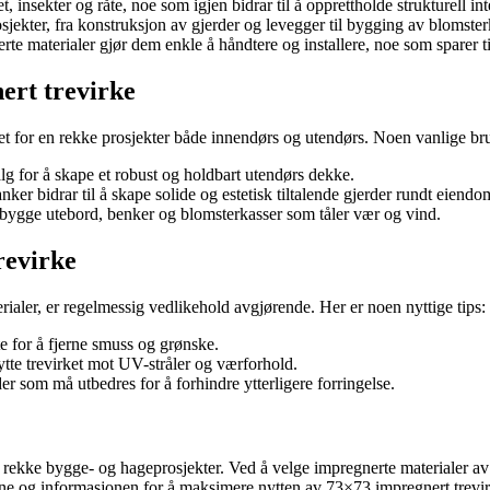
insekter og råte, noe som igjen bidrar til å opprettholde strukturell inte
jekter, fra konstruksjon av gjerder og levegger til bygging av blomster
te materialer gjør dem enkle å håndtere og installere, noe som sparer 
ert trevirke
net for en rekke prosjekter både innendørs og utendørs. Noen vanlige b
lg for å skape et robust og holdbart utendørs dekke.
er bidrar til å skape solide og estetisk tiltalende gjerder rundt eiend
bygge utebord, benker og blomsterkasser som tåler vær og vind.
revirke
rialer, er regelmessig vedlikehold avgjørende. Her er noen nyttige tips:
 for å fjerne smuss og grønske.
ytte trevirket mot UV-stråler og værforhold.
der som må utbedres for å forhindre ytterligere forringelse.
 en rekke bygge- og hageprosjekter. Ved å velge impregnerte materialer a
sene og informasjonen for å maksimere nytten av 73×73 impregnert trevi