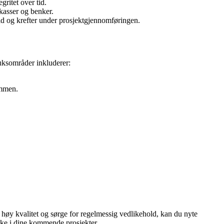
gritet over tid.
kasser og benker.
tid og krefter under prosjektgjennomføringen.
ruksområder inkluderer:
ommen.
v høy kvalitet og sørge for regelmessig vedlikehold, kan du nyte
rke i dine kommende prosjekter.