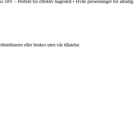
 18V – Perfekt for effektiv hagestell
•
Hvite presenninger for allsidig
stribueres eller brukes uten vår tillatelse.