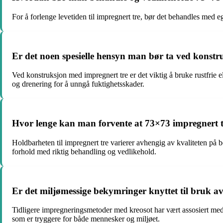
For å forlenge levetiden til impregnert tre, bør det behandles med 
Er det noen spesielle hensyn man bør ta ved konst
Ved konstruksjon med impregnert tre er det viktig å bruke rustfrie e
og drenering for å unngå fuktighetsskader.
Hvor lenge kan man forvente at 73×73 impregnert t
Holdbarheten til impregnert tre varierer avhengig av kvaliteten på 
forhold med riktig behandling og vedlikehold.
Er det miljømessige bekymringer knyttet til bruk a
Tidligere impregneringsmetoder med kreosot har vært assosiert med
som er tryggere for både mennesker og miljøet.