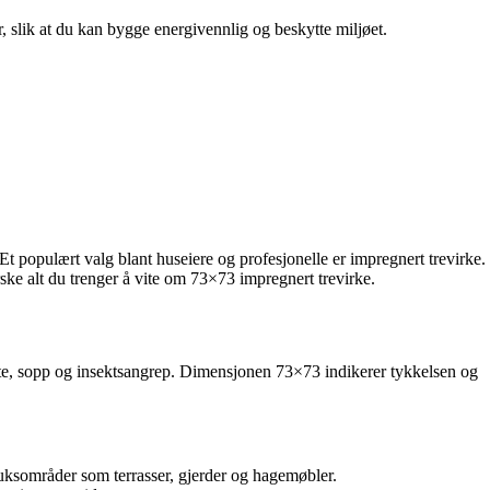
r, slik at du kan bygge energivennlig og beskytte miljøet.
Et populært valg blant huseiere og profesjonelle er impregnert trevirke.
rske alt du trenger å vite om 73×73 impregnert trevirke.
råte, sopp og insektsangrep. Dimensjonen 73×73 indikerer tykkelsen og
ruksområder som terrasser, gjerder og hagemøbler.