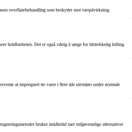
r annen overflatebehandling som beskytter mot værpåvirkning.
re holdbarheten. Det er også viktig å sørge for tilstrekkelig lufting
vente at impregnert tre varer i flere tiår utendørs under normale
egneringsmetoder bruker imidlertid mer miljøvennlige alternativer