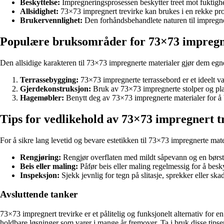
Beskyttelse:
Impregneringsprosessen beskytter treet mot fuktighet, 
Allsidighet:
73×73 impregnert trevirke kan brukes i en rekke pros
Brukervennlighet:
Den forhåndsbehandlete naturen til impregner
Populære bruksområder for 73×73 impregn
Den allsidige karakteren til 73×73 impregnerte materialer gjør dem eg
Terrassebygging:
73×73 impregnerte terrassebord er et ideelt va
Gjerdekonstruksjon:
Bruk av 73×73 impregnerte stolper og plank
Hagemøbler:
Benytt deg av 73×73 impregnerte materialer for å 
Tips for vedlikehold av 73×73 impregnert t
For å sikre lang levetid og bevare estetikken til 73×73 impregnerte mate
Rengjøring:
Rengjør overflaten med mildt såpevann og en børste
Beis eller maling:
Påfør beis eller maling regelmessig for å besk
Inspeksjon:
Sjekk jevnlig for tegn på slitasje, sprekker eller ska
Avsluttende tanker
73×73 impregnert trevirke er et pålitelig og funksjonelt alternativ for
holdbare løsninger som varer i mange år fremover. Ta i bruk disse tip