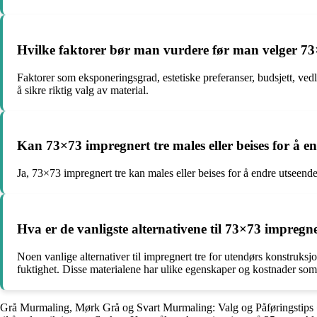
Hvilke faktorer bør man vurdere før man velger 73×
Faktorer som eksponeringsgrad, estetiske preferanser, budsjett, ved
å sikre riktig valg av material.
Kan 73×73 impregnert tre males eller beises for å e
Ja, 73×73 impregnert tre kan males eller beises for å endre utseendet
Hva er de vanligste alternativene til 73×73 impregn
Noen vanlige alternativer til impregnert tre for utendørs konstruksj
fuktighet. Disse materialene har ulike egenskaper og kostnader som
Grå Murmaling, Mørk Grå og Svart Murmaling: Valg og Påføringstips