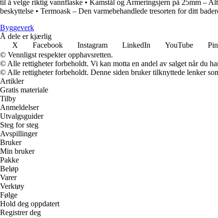
til å velge riktig vannflaske
•
Kamstål og Armeringsjern på 25mm – Alt 
beskyttelse
•
Termoask – Den varmebehandlede tresorten for ditt bade
Byggeverk
Å dele er kjærlig
X
Facebook
Instagram
LinkedIn
YouTube
Pin
© Vennligst respekter opphavsretten.
© Alle rettigheter forbeholdt. Vi kan motta en andel av salget når du h
© Alle rettigheter forbeholdt. Denne siden bruker tilknyttede lenker som 
Artikler
Gratis materiale
Tilby
Anmeldelser
Utvalgsguider
Steg for steg
Avspillinger
Bruker
Min bruker
Pakke
Beløp
Varer
Verktøy
Følge
Hold deg oppdatert
Registrer deg