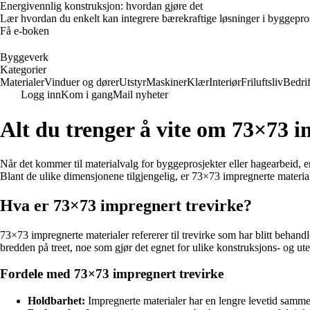
Energivennlig konstruksjon: hvordan gjøre det
Lær hvordan du enkelt kan integrere bærekraftige løsninger i byggeprosje
Få e-boken
Byggeverk
Kategorier
Materialer
Vinduer og dører
Utstyr
Maskiner
Klær
Interiør
Friluftsliv
Bedrif
Logg inn
Kom i gang
Mail nyheter
Alt du trenger å vite om 73×73 i
Når det kommer til materialvalg for byggeprosjekter eller hagearbeid, er
Blant de ulike dimensjonene tilgjengelig, er 73×73 impregnerte material
Hva er 73×73 impregnert trevirke?
73×73 impregnerte materialer refererer til trevirke som har blitt beha
bredden på treet, noe som gjør det egnet for ulike konstruksjons- og ut
Fordele med 73×73 impregnert trevirke
Holdbarhet:
Impregnerte materialer har en lengre levetid samme