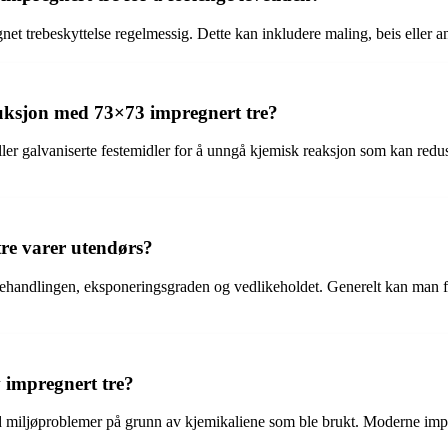
egnet trebeskyttelse regelmessig. Dette kan inkludere maling, beis elle
ruksjon med 73×73 impregnert tre?
ller galvaniserte festemidler for å unngå kjemisk reaksjon som kan reduse
re varer utendørs?
behandlingen, eksponeringsgraden og vedlikeholdet. Generelt kan man for
v impregnert tre?
 miljøproblemer på grunn av kjemikaliene som ble brukt. Moderne impr