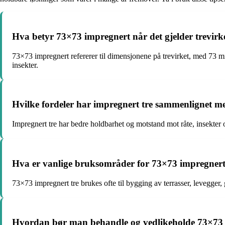
Hva betyr 73×73 impregnert når det gjelder trevirk
73×73 impregnert refererer til dimensjonene på trevirket, med 73 mi
insekter.
Hvilke fordeler har impregnert tre sammenlignet m
Impregnert tre har bedre holdbarhet og motstand mot råte, insekter 
Hva er vanlige bruksområder for 73×73 impregnert
73×73 impregnert tre brukes ofte til bygging av terrasser, levegger
Hvordan bør man behandle og vedlikeholde 73×73 im