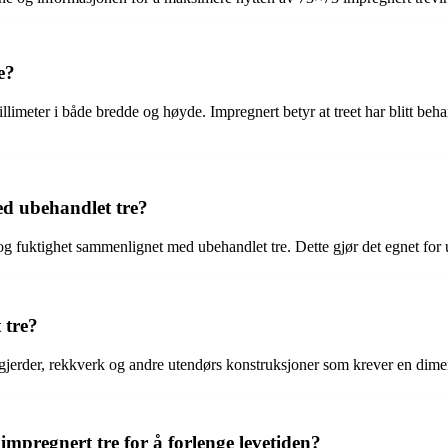
e?
llimeter i både bredde og høyde. Impregnert betyr at treet har blitt be
ed ubehandlet tre?
og fuktighet sammenlignet med ubehandlet tre. Dette gjør det egnet for
 tre?
, gjerder, rekkverk og andre utendørs konstruksjoner som krever en dime
pregnert tre for å forlenge levetiden?