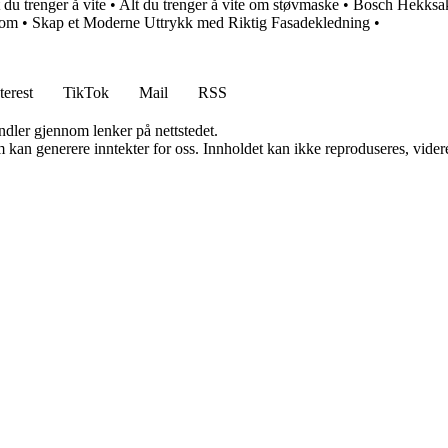
du trenger å vite
•
Alt du trenger å vite om støvmaske
•
Bosch Hekksaks
rom
•
Skap et Moderne Uttrykk med Riktig Fasadekledning
•
terest
TikTok
Mail
RSS
andler gjennom lenker på nettstedet.
kan generere inntekter for oss. Innholdet kan ikke reproduseres, videredi