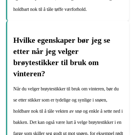
holdbart nok til å tåle tøffe værforhold.
Hvilke egenskaper bør jeg se
etter når jeg velger
brøytestikker til bruk om
vinteren?
Når du velger brøytestikker til bruk om vinteren, bør du
se etter stikker som er tydelige og synlige i snøen,
holdbare nok til å tåle vekten av snø og enkle å sette ned i
bakken. Det kan også være lurt å velge brøytestikker i en
farge som skiller seg godt ut mot snøen, for eksempel rødt