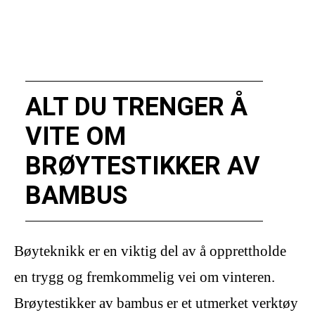
ALT DU TRENGER Å
VITE OM
BRØYTESTIKKER AV
BAMBUS
Bøyteknikk er en viktig del av å opprettholde
en trygg og fremkommelig vei om vinteren.
Brøytestikker av bambus er et utmerket verktøy