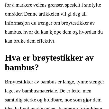
for å markere veiens grenser, spesielt i snøfylte
områder. Denne artikkelen vil gi deg all
informasjon du trenger om brøytestikker av
bambus, hvor du kan kjøpe dem og hvordan du
kan bruke dem effektivt.
Hva er brøytestikker av
bambus?
Brøytestikker av bambus er lange, tynne stenger
laget av bambusmateriale. De er lette, men
samtidig sterke og holdbare, noe som gjør dem
ideelle for å merke veiens kanter og forholdene