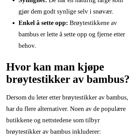
gjør dem godt synlige selv i snøvær.
Enkel å sette opp:
Brøytestikkene av
bambus er lette å sette opp og fjerne etter
behov.
Hvor kan man kjøpe
brøytestikker av bambus?
Dersom du leter etter brøytestikker av bambus,
har du flere alternativer. Noen av de populære
butikkene og nettstedene som tilbyr
brøytestikker av bambus inkluderer: