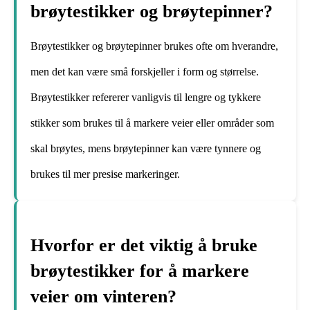
brøytestikker og brøytepinner?
Brøytestikker og brøytepinner brukes ofte om hverandre,
men det kan være små forskjeller i form og størrelse.
Brøytestikker refererer vanligvis til lengre og tykkere
stikker som brukes til å markere veier eller områder som
skal brøytes, mens brøytepinner kan være tynnere og
brukes til mer presise markeringer.
Hvorfor er det viktig å bruke
brøytestikker for å markere
veier om vinteren?