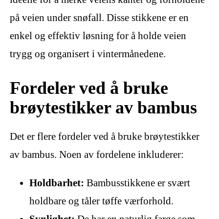
på veien under snøfall. Disse stikkene er en
enkel og effektiv løsning for å holde veien
trygg og organisert i vintermånedene.
Fordeler ved å bruke
brøytestikker av bambus
Det er flere fordeler ved å bruke brøytestikker
av bambus. Noen av fordelene inkluderer:
Holdbarhet:
Bambusstikkene er svært
holdbare og tåler tøffe værforhold.
Synlighet:
De har en naturlig farge som