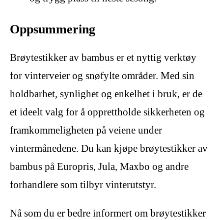
Oppsummering
Brøytestikker av bambus er et nyttig verktøy
for vinterveier og snøfylte områder. Med sin
holdbarhet, synlighet og enkelhet i bruk, er de
et ideelt valg for å opprettholde sikkerheten og
framkommeligheten på veiene under
vintermånedene. Du kan kjøpe brøytestikker av
bambus på Europris, Jula, Maxbo og andre
forhandlere som tilbyr vinterutstyr.
Nå som du er bedre informert om brøytestikker