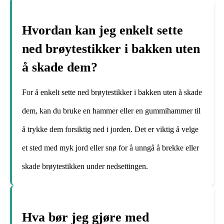
Hvordan kan jeg enkelt sette
ned brøytestikker i bakken uten
å skade dem?
For å enkelt sette ned brøytestikker i bakken uten å skade
dem, kan du bruke en hammer eller en gummihammer til
å trykke dem forsiktig ned i jorden. Det er viktig å velge
et sted med myk jord eller snø for å unngå å brekke eller
skade brøytestikken under nedsettingen.
Hva bør jeg gjøre med