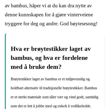
av bambus, håper vi at du kan dra nytte av
denne kunnskapen for å gjøre vinterveiene
tryggere for deg og andre. God bøytesesong!
Hva er brøytestikker laget av
bambus, og hva er fordelene
med å bruke dem?
Brøytestikker laget av bambus er et miljøvennlig og
holdbart alternativ til tradisjonelle brøytestikker. Bambus
er et sterkt materiale som tåler vær og vind godt, samtidig
som det er lett å jobbe med og enkelt å vedlikeholde.