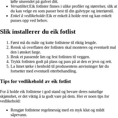
løfte utseendet på gulvet ditt.
Versatilitet:
Eik fotlister finnes i ulike profiler og størrelser, slik at
du kan velge en som passer best til din gulvtype og interiørstil.
Enkel å vedlikeholde:
Eik er enkelt å holde rent og kan enkelt
pusses opp ved behov.
Slik installerer du eik fotlist
Først må du måle og kutte fotlistene til riktig lengde.
Rensk så overflaten der fotlisten skal monteres og eventuelt mal
den i ønsket farge.
Bruk et passende lim og fest fotlisten til veggen.
Trykk fotlisten godt på plass og pass på at den er jevn og rett.
La limet tørke i henhold til produsentens anvisninger før du
fortsetter med eventuell etterbehandling.
Tips for vedlikehold av eik fotlist
For å holde eik fotlistene i god stand og bevare deres naturlige
skjønnhet, er det viktig å ta godt vare på dem. Her er noen tips for
vedlikehold:
Rengjør fotlistene regelmessig med en myk klut og mildt
såpevann.