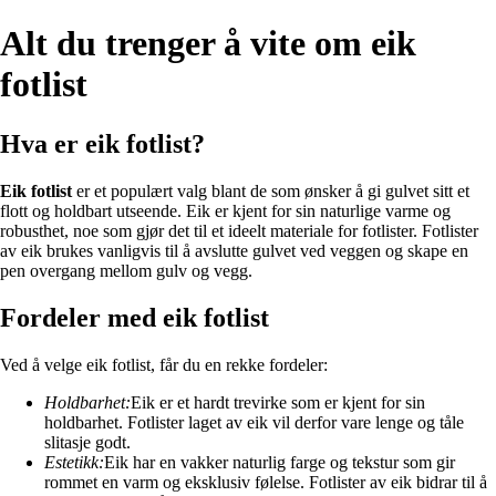
Alt du trenger å vite om eik
fotlist
Hva er eik fotlist?
Eik fotlist
er et populært valg blant de som ønsker å gi gulvet sitt et
flott og holdbart utseende. Eik er kjent for sin naturlige varme og
robusthet, noe som gjør det til et ideelt materiale for fotlister. Fotlister
av eik brukes vanligvis til å avslutte gulvet ved veggen og skape en
pen overgang mellom gulv og vegg.
Fordeler med eik fotlist
Ved å velge eik fotlist, får du en rekke fordeler:
Holdbarhet:
Eik er et hardt trevirke som er kjent for sin
holdbarhet. Fotlister laget av eik vil derfor vare lenge og tåle
slitasje godt.
Estetikk:
Eik har en vakker naturlig farge og tekstur som gir
rommet en varm og eksklusiv følelse. Fotlister av eik bidrar til å