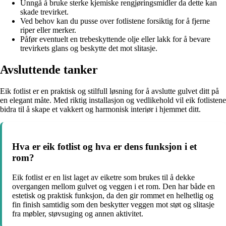
Unngå å bruke sterke kjemiske rengjøringsmidler da dette kan
skade trevirket.
Ved behov kan du pusse over fotlistene forsiktig for å fjerne
riper eller merker.
Påfør eventuelt en trebeskyttende olje eller lakk for å bevare
trevirkets glans og beskytte det mot slitasje.
Avsluttende tanker
Eik fotlist er en praktisk og stilfull løsning for å avslutte gulvet ditt på
en elegant måte. Med riktig installasjon og vedlikehold vil eik fotlistene
bidra til å skape et vakkert og harmonisk interiør i hjemmet ditt.
Hva er eik fotlist og hva er dens funksjon i et
rom?
Eik fotlist er en list laget av eiketre som brukes til å dekke
overgangen mellom gulvet og veggen i et rom. Den har både en
estetisk og praktisk funksjon, da den gir rommet en helhetlig og
fin finish samtidig som den beskytter veggen mot støt og slitasje
fra møbler, støvsuging og annen aktivitet.