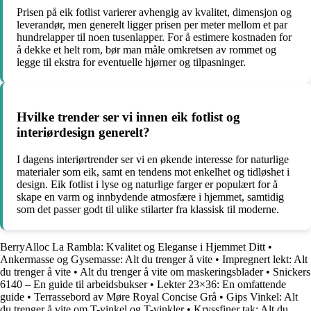
Prisen på eik fotlist varierer avhengig av kvalitet, dimensjon og
leverandør, men generelt ligger prisen per meter mellom et par
hundrelapper til noen tusenlapper. For å estimere kostnaden for
å dekke et helt rom, bør man måle omkretsen av rommet og
legge til ekstra for eventuelle hjørner og tilpasninger.
Hvilke trender ser vi innen eik fotlist og
interiørdesign generelt?
I dagens interiørtrender ser vi en økende interesse for naturlige
materialer som eik, samt en tendens mot enkelhet og tidløshet i
design. Eik fotlist i lyse og naturlige farger er populært for å
skape en varm og innbydende atmosfære i hjemmet, samtidig
som det passer godt til ulike stilarter fra klassisk til moderne.
BerryAlloc La Rambla: Kvalitet og Eleganse i Hjemmet Ditt
•
Ankermasse og Gysemasse: Alt du trenger å vite
•
Impregnert lekt: Alt
du trenger å vite
•
Alt du trenger å vite om maskeringsblader
•
Snickers
6140 – En guide til arbeidsbukser
•
Lekter 23×36: En omfattende
guide
•
Terrassebord av Møre Royal Concise Grå
•
Gips Vinkel: Alt
du trenger å vite om T-vinkel og T-vinkler
•
Kryssfiner tak: Alt du