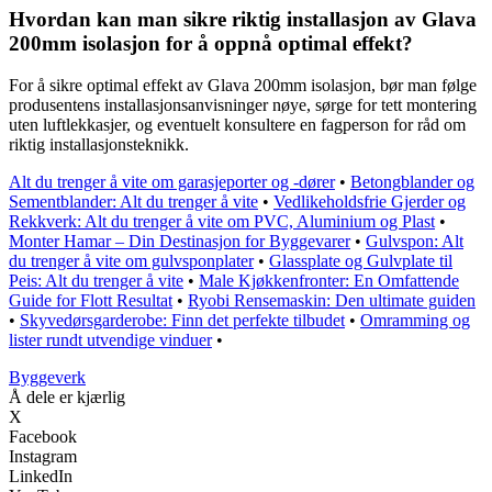
Hvordan kan man sikre riktig installasjon av Glava
200mm isolasjon for å oppnå optimal effekt?
For å sikre optimal effekt av Glava 200mm isolasjon, bør man følge
produsentens installasjonsanvisninger nøye, sørge for tett montering
uten luftlekkasjer, og eventuelt konsultere en fagperson for råd om
riktig installasjonsteknikk.
Alt du trenger å vite om garasjeporter og -dører
•
Betongblander og
Sementblander: Alt du trenger å vite
•
Vedlikeholdsfrie Gjerder og
Rekkverk: Alt du trenger å vite om PVC, Aluminium og Plast
•
Monter Hamar – Din Destinasjon for Byggevarer
•
Gulvspon: Alt
du trenger å vite om gulvsponplater
•
Glassplate og Gulvplate til
Peis: Alt du trenger å vite
•
Male Kjøkkenfronter: En Omfattende
Guide for Flott Resultat
•
Ryobi Rensemaskin: Den ultimate guiden
•
Skyvedørsgarderobe: Finn det perfekte tilbudet
•
Omramming og
lister rundt utvendige vinduer
•
Byggeverk
Å dele er kjærlig
X
Facebook
Instagram
LinkedIn