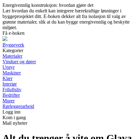
Energivennlig konstruksjon: hvordan gjøre det
Lær hvordan du enkelt kan integrere bærekraftige løsninger i
byggeprosjektet ditt. E-boken dekker alt fra isolasjon til valg av
grønne materialer, slik at du kan bygge energivennlig og beskytte
miljøet.
Få e-boken
Byggeverk
Kategorier
Materialer
Vinduer og dører
Utstyr
Maskiner
Klær
Interiør
Friluftsliv
Bedrifter
Murer
Rørleggerarbeid
Logg inn
Kom i gang
Mail nyheter
Alt du trenger å vite om Glava