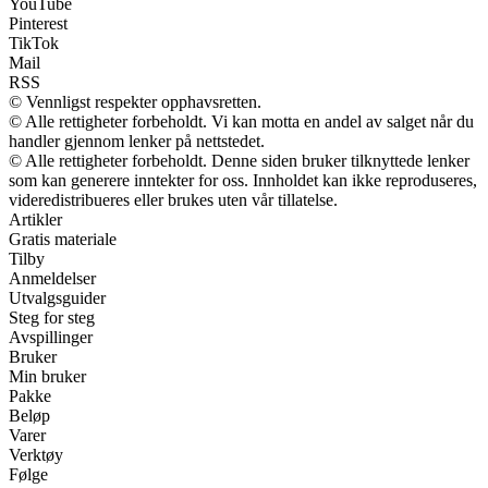
YouTube
Pinterest
TikTok
Mail
RSS
© Vennligst respekter opphavsretten.
© Alle rettigheter forbeholdt. Vi kan motta en andel av salget når du
handler gjennom lenker på nettstedet.
© Alle rettigheter forbeholdt. Denne siden bruker tilknyttede lenker
som kan generere inntekter for oss. Innholdet kan ikke reproduseres,
videredistribueres eller brukes uten vår tillatelse.
Artikler
Gratis materiale
Tilby
Anmeldelser
Utvalgsguider
Steg for steg
Avspillinger
Bruker
Min bruker
Pakke
Beløp
Varer
Verktøy
Følge