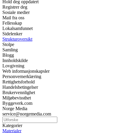
Hold deg oppdatert
Registrer deg
Sosiale medier
Mail fra oss
Fellesskap
Lokalsamfunnet
Sidelenker
Strukturoversikt
Stolpe
Samling
Blogg
Innholdskilde
Lovgivning
Web informasjonskapsler
Personvernerklæring
Rettighetsforhold
Handelsbetingelser
Brukervennlighet
Miljøbevissthet
Byggeverk.com
Norge Media
service@norgemedia.com
Kategorier
Materialer