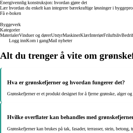
Energivennlig konstruksjon: hvordan gjøre det
Lær hvordan du enkelt kan integrere bærekraftige løsninger i byggeprosje
Få e-boken
Byggeverk
Kategorier
Materialer
Vinduer og dører
Utstyr
Maskiner
Klær
Interiør
Friluftsliv
Bedrif
Logg inn
Kom i gang
Mail nyheter
Alt du trenger å vite om grønske
Hva er grønskefjerner og hvordan fungerer det?
Grønskefjerner er et produkt designet for å fjerne grønske, alger og
Hvilke overflater kan behandles med grønskefjerne
Grønskefjerner kan brukes på tak, fasader, terrasser, stein, betong