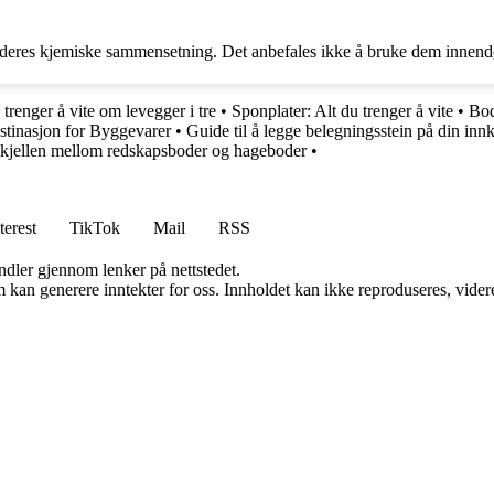
deres kjemiske sammensetning. Det anbefales ikke å bruke dem innendørs 
 trenger å vite om levegger i tre
•
Sponplater: Alt du trenger å vite
•
Bod
tinasjon for Byggevarer
•
Guide til å legge belegningsstein på din innk
rskjellen mellom redskapsboder og hageboder
•
terest
TikTok
Mail
RSS
andler gjennom lenker på nettstedet.
kan generere inntekter for oss. Innholdet kan ikke reproduseres, videredi