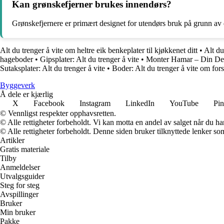
Kan grønskefjerner brukes innendørs?
Grønskefjernere er primært designet for utendørs bruk på grunn av 
Alt du trenger å vite om heltre eik benkeplater til kjøkkenet ditt
•
Alt du
hageboder
•
Gipsplater: Alt du trenger å vite
•
Monter Hamar – Din Des
Sutaksplater: Alt du trenger å vite
•
Boder: Alt du trenger å vite om fo
Byggeverk
Å dele er kjærlig
X
Facebook
Instagram
LinkedIn
YouTube
Pin
© Vennligst respekter opphavsretten.
© Alle rettigheter forbeholdt. Vi kan motta en andel av salget når du h
© Alle rettigheter forbeholdt. Denne siden bruker tilknyttede lenker som 
Artikler
Gratis materiale
Tilby
Anmeldelser
Utvalgsguider
Steg for steg
Avspillinger
Bruker
Min bruker
Pakke