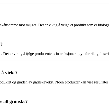
e skånsomme mot miljøet. Det er viktig å velge et produkt som er biolog
e?
e. Det er viktig å følge produsentens instruksjoner nøye for riktig doser
 å virke?
oduktet og graden av grønskevekst. Noen produkter kan vise resultater a
e all grønske?