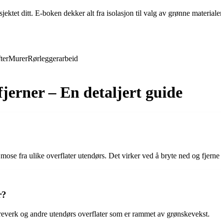
ktet ditt. E-boken dekker alt fra isolasjon til valg av grønne materiale
ter
Murer
Rørleggerarbeid
fjerner – En detaljert guide
 mose fra ulike overflater utendørs. Det virker ved å bryte ned og fjerne
r?
, treverk og andre utendørs overflater som er rammet av grønskevekst.