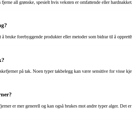
 fjerne all grønske, spesielt hvis veksten er omfattende eller hardnakke
ng?
 å bruke forebyggende produkter eller metoder som bidrar til å opprettho
k?
skefjerner på tak. Noen typer takbelegg kan være sensitive for visse kje
rner?
fjerner er mer generell og kan også brukes mot andre typer alger. Det er