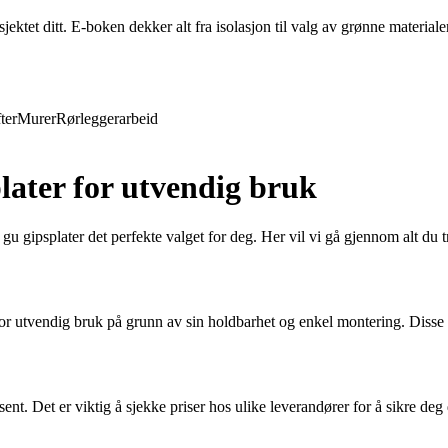
ktet ditt. E-boken dekker alt fra isolasjon til valg av grønne materiale
ter
Murer
Rørleggerarbeid
plater for utvendig bruk
u gipsplater det perfekte valget for deg. Her vil vi gå gjennom alt du tr
r utvendig bruk på grunn av sin holdbarhet og enkel montering. Disse gi
sent. Det er viktig å sjekke priser hos ulike leverandører for å sikre 