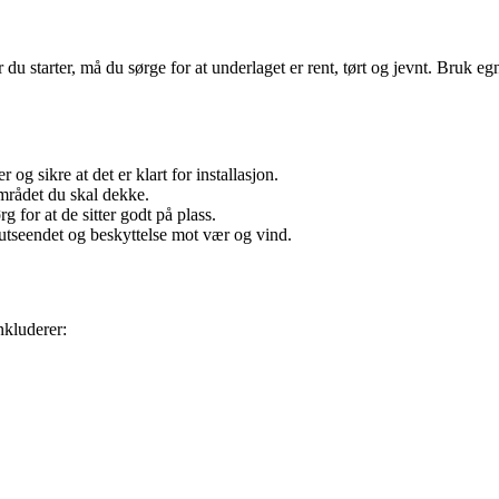
du starter, må du sørge for at underlaget er rent, tørt og jevnt. Bruk e
og sikre at det er klart for installasjon.
 området du skal dekke.
g for at de sitter godt på plass.
e utseendet og beskyttelse mot vær og vind.
nkluderer: