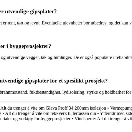
r utvendige gipsplater?
 er rent, tørt og jevnt. Eventuelle ujevnheter bør utbedres, og det kan 
er i byggeprosjekter?
og utvendige vegger, tak og himlinger. De er også populære i rehabilite
vendige gipsplater for et spesifikt prosjekt?
rannmotstand, fuktbestandighet, lydisolering, styrke og holdbarhet for å
•
Alt du trenger å vite om Glava Proff 34 200mm isolasjon
•
Varmepumpeh
e
•
Alt du trenger å vite om rekkverk til terrassen din
•
Ytterdør med side
erialer og verktøy for byggeprosjekter
•
Vindsperre: Alt du trenger å vi