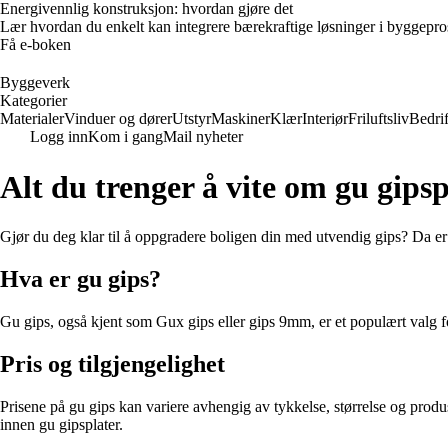
Energivennlig konstruksjon: hvordan gjøre det
Lær hvordan du enkelt kan integrere bærekraftige løsninger i byggeprosje
Få e-boken
Byggeverk
Kategorier
Materialer
Vinduer og dører
Utstyr
Maskiner
Klær
Interiør
Friluftsliv
Bedrif
Logg inn
Kom i gang
Mail nyheter
Alt du trenger å vite om gu gips
Gjør du deg klar til å oppgradere boligen din med utvendig gips? Da er g
Hva er gu gips?
Gu gips, også kjent som Gux gips eller gips 9mm, er et populært valg fo
Pris og tilgjengelighet
Prisene på gu gips kan variere avhengig av tykkelse, størrelse og produ
innen gu gipsplater.