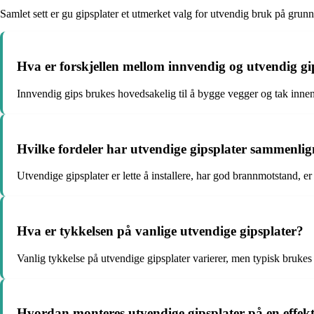
Samlet sett er gu gipsplater et utmerket valg for utvendig bruk på grunn
Hva er forskjellen mellom innvendig og utvendig gi
Innvendig gips brukes hovedsakelig til å bygge vegger og tak innend
Hvilke fordeler har utvendige gipsplater sammenli
Utvendige gipsplater er lette å installere, har god brannmotstand, e
Hva er tykkelsen på vanlige utvendige gipsplater?
Vanlig tykkelse på utvendige gipsplater varierer, men typisk brukes 
Hvordan monteres utvendige gipsplater på en effek