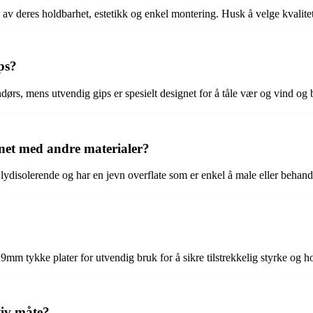
 av deres holdbarhet, estetikk og enkel montering. Husk å velge kvalitet
ps?
ørs, mens utvendig gips er spesielt designet for å tåle vær og vind og 
gnet med andre materialer?
r lydisolerende og har en jevn overflate som er enkel å male eller behand
9mm tykke plater for utvendig bruk for å sikre tilstrekkelig styrke og h
tiv måte?