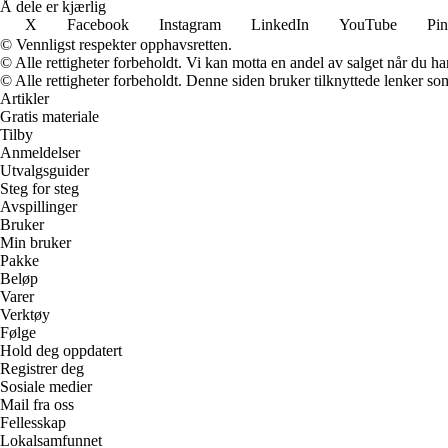
Å dele er kjærlig
X
Facebook
Instagram
LinkedIn
YouTube
Pin
© Vennligst respekter opphavsretten.
© Alle rettigheter forbeholdt. Vi kan motta en andel av salget når du h
© Alle rettigheter forbeholdt. Denne siden bruker tilknyttede lenker som 
Artikler
Gratis materiale
Tilby
Anmeldelser
Utvalgsguider
Steg for steg
Avspillinger
Bruker
Min bruker
Pakke
Beløp
Varer
Verktøy
Følge
Hold deg oppdatert
Registrer deg
Sosiale medier
Mail fra oss
Fellesskap
Lokalsamfunnet