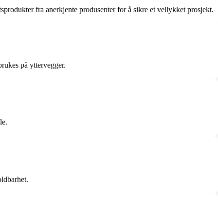
sprodukter fra anerkjente produsenter for å sikre et vellykket prosjekt.
brukes på yttervegger.
le.
oldbarhet.