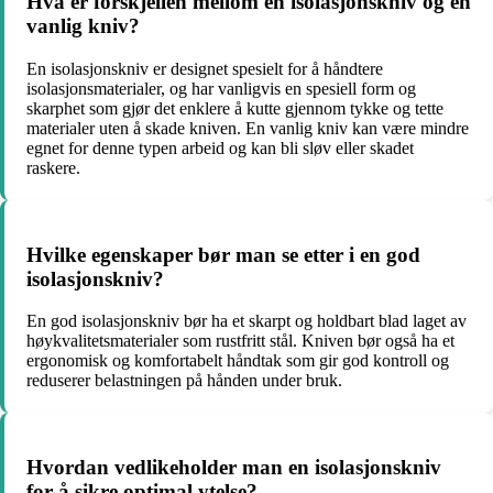
Hva er forskjellen mellom en isolasjonskniv og en
vanlig kniv?
En isolasjonskniv er designet spesielt for å håndtere
isolasjonsmaterialer, og har vanligvis en spesiell form og
skarphet som gjør det enklere å kutte gjennom tykke og tette
materialer uten å skade kniven. En vanlig kniv kan være mindre
egnet for denne typen arbeid og kan bli sløv eller skadet
raskere.
Hvilke egenskaper bør man se etter i en god
isolasjonskniv?
En god isolasjonskniv bør ha et skarpt og holdbart blad laget av
høykvalitetsmaterialer som rustfritt stål. Kniven bør også ha et
ergonomisk og komfortabelt håndtak som gir god kontroll og
reduserer belastningen på hånden under bruk.
Hvordan vedlikeholder man en isolasjonskniv
for å sikre optimal ytelse?