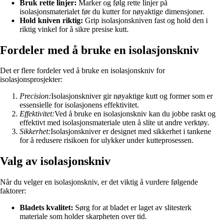
Bruk rette linjer:
Marker og følg rette linjer på
isolasjonsmaterialet før du kutter for nøyaktige dimensjoner.
Hold kniven riktig:
Grip isolasjonskniven fast og hold den i
riktig vinkel for å sikre presise kutt.
Fordeler med å bruke en isolasjonskniv
Det er flere fordeler ved å bruke en isolasjonskniv for
isolasjonsprosjekter:
Precision:
Isolasjonskniver gir nøyaktige kutt og former som er
essensielle for isolasjonens effektivitet.
Effektivitet:
Ved å bruke en isolasjonskniv kan du jobbe raskt og
effektivt med isolasjonsmateriale uten å slite ut andre verktøy.
Sikkerhet:
Isolasjonskniver er designet med sikkerhet i tankene
for å redusere risikoen for ulykker under kutteprosessen.
Valg av isolasjonskniv
Når du velger en isolasjonskniv, er det viktig å vurdere følgende
faktorer:
Bladets kvalitet:
Sørg for at bladet er laget av slitesterk
materiale som holder skarpheten over tid.