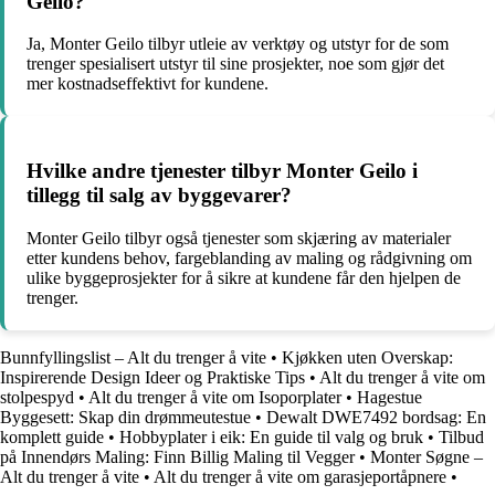
Geilo?
Ja, Monter Geilo tilbyr utleie av verktøy og utstyr for de som
trenger spesialisert utstyr til sine prosjekter, noe som gjør det
mer kostnadseffektivt for kundene.
Hvilke andre tjenester tilbyr Monter Geilo i
tillegg til salg av byggevarer?
Monter Geilo tilbyr også tjenester som skjæring av materialer
etter kundens behov, fargeblanding av maling og rådgivning om
ulike byggeprosjekter for å sikre at kundene får den hjelpen de
trenger.
Bunnfyllingslist – Alt du trenger å vite
•
Kjøkken uten Overskap:
Inspirerende Design Ideer og Praktiske Tips
•
Alt du trenger å vite om
stolpespyd
•
Alt du trenger å vite om Isoporplater
•
Hagestue
Byggesett: Skap din drømmeutestue
•
Dewalt DWE7492 bordsag: En
komplett guide
•
Hobbyplater i eik: En guide til valg og bruk
•
Tilbud
på Innendørs Maling: Finn Billig Maling til Vegger
•
Monter Søgne –
Alt du trenger å vite
•
Alt du trenger å vite om garasjeportåpnere
•