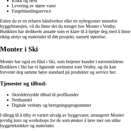
Klikk og hent
Levering av større varer
Fargeblandingservice
Enten du er en erfaren håndverker eller en nybegynner innenfor
byggebransjen, vil du finne det du trenger hos Monter i Vestby.
Butikken har dedikerte ansatte som er klare til å hjelpe deg med å finne
riktig utstyr og materialer til ditt prosjekt, uansett størrelse.
Monter i Ski
Monter har også en filial i Ski, som betjener kunder i nærområdene.
Butikken i Ski har et lignende sortiment som Vestby, og du kan
forvente deg samme høye standard på produkter og service her.
Tjenester og tilbud:
Skreddersydde tilbud til proffkunder
Netthandel
Digitale verktøy og beregningsprogrammer
I tillegg til å tilby et variert utvalg av byggevarer, arrangerer Monter
jevnlig kurs og workshops for de som ønsker å lære mer om ulike
byggeteknikker og materialer.