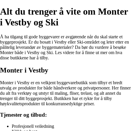
Alt du trenger å vite om Monter
i Vestby og Ski
Å ha tilgang til gode byggevarer er avgjørende når du skal starte et
byggeprosjekt. Er du bosatt i Vestby eller Ski-området og leter etter en
pålitelig leverandør av byggematerialer? Da bør du vurdere å besøke
Monter både i Vestby og Ski. Les videre for å finne ut mer om hva
disse butikkene har å tilby.
Monter i Vestby
Monter i Vestby er en velkjent byggevarebutikk som tilbyr et bredt
utvalg av produkter for både håndverkere og privatpersoner. Her finner
du alt fra verktøy og utstyr til maling, fliser, trelast, og alt annet du
trenger til ditt byggeprosjekt. Butikken har et rykte for å tilby
høykvalitetsprodukter til konkurransedyktige priser.
Tjenester og tilbud:
Profesjonell veiledning