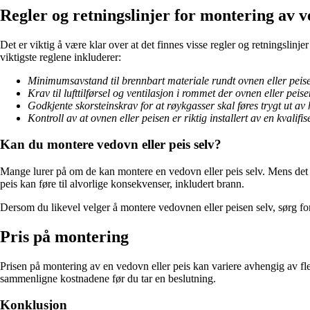
Regler og retningslinjer for montering av v
Det er viktig å være klar over at det finnes visse regler og retningslin
viktigste reglene inkluderer:
Minimumsavstand til brennbart materiale rundt ovnen eller peis
Krav til lufttilførsel og ventilasjon i rommet der ovnen eller peise
Godkjente skorsteinskrav for at røykgasser skal føres trygt ut av
Kontroll av at ovnen eller peisen er riktig installert av en kvalifi
Kan du montere vedovn eller peis selv?
Mange lurer på om de kan montere en vedovn eller peis selv. Mens det er m
peis kan føre til alvorlige konsekvenser, inkludert brann.
Dersom du likevel velger å montere vedovnen eller peisen selv, sørg fo
Pris på montering
Prisen på montering av en vedovn eller peis kan variere avhengig av fler
sammenligne kostnadene før du tar en beslutning.
Konklusjon