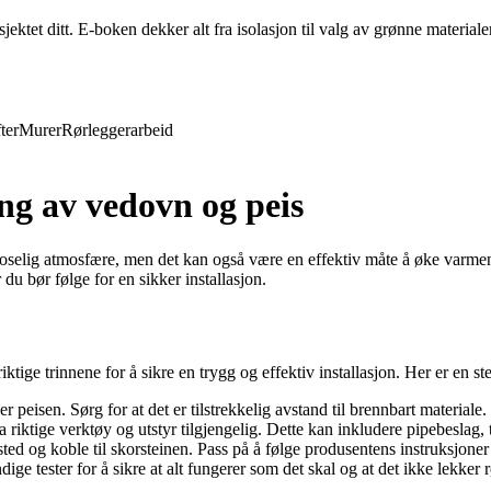
ktet ditt. E-boken dekker alt fra isolasjon til valg av grønne materiale
ter
Murer
Rørleggerarbeid
ng av vedovn og peis
koselig atmosfære, men det kan også være en effektiv måte å øke varme
du bør følge for en sikker installasjon.
iktige trinnene for å sikre en trygg og effektiv installasjon. Her er en s
 peisen. Sørg for at det er tilstrekkelig avstand til brennbart materiale.
a riktige verktøy og utstyr tilgjengelig. Dette kan inkludere pipebeslag,
ted og koble til skorsteinen. Pass på å følge produsentens instruksjoner
ige tester for å sikre at alt fungerer som det skal og at det ikke lekker r