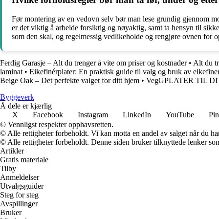
Før montering av en vedovn selv bør man lese grundig gjennom monte
er det viktig å arbeide forsiktig og nøyaktig, samt ta hensyn til si
som den skal, og regelmessig vedlikeholde og rengjøre ovnen for op
Ferdig Garasje – Alt du trenger å vite om priser og kostnader
•
Alt du 
laminat
•
Eikefinérplater: En praktisk guide til valg og bruk av eikefin
Beige Oak – Det perfekte valget for ditt hjem
•
VegGPLATER TIL D
Byggeverk
Å dele er kjærlig
X
Facebook
Instagram
LinkedIn
YouTube
Pin
© Vennligst respekter opphavsretten.
© Alle rettigheter forbeholdt. Vi kan motta en andel av salget når du h
© Alle rettigheter forbeholdt. Denne siden bruker tilknyttede lenker som 
Artikler
Gratis materiale
Tilby
Anmeldelser
Utvalgsguider
Steg for steg
Avspillinger
Bruker