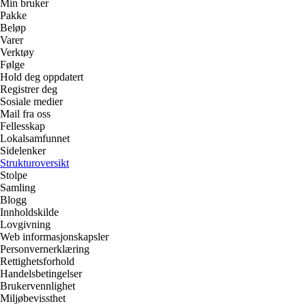
Min bruker
Pakke
Beløp
Varer
Verktøy
Følge
Hold deg oppdatert
Registrer deg
Sosiale medier
Mail fra oss
Fellesskap
Lokalsamfunnet
Sidelenker
Strukturoversikt
Stolpe
Samling
Blogg
Innholdskilde
Lovgivning
Web informasjonskapsler
Personvernerklæring
Rettighetsforhold
Handelsbetingelser
Brukervennlighet
Miljøbevissthet