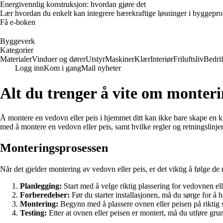
Energivennlig konstruksjon: hvordan gjøre det
Lær hvordan du enkelt kan integrere bærekraftige løsninger i byggeprosje
Få e-boken
Byggeverk
Kategorier
Materialer
Vinduer og dører
Utstyr
Maskiner
Klær
Interiør
Friluftsliv
Bedrif
Logg inn
Kom i gang
Mail nyheter
Alt du trenger å vite om monteri
Å montere en vedovn eller peis i hjemmet ditt kan ikke bare skape en 
med å montere en vedovn eller peis, samt hvilke regler og retningslinjer 
Monteringsprosessen
Når det gjelder montering av vedovn eller peis, er det viktig å følge de r
Planlegging:
Start med å velge riktig plassering for vedovnen eller
Forberedelser:
Før du starter installasjonen, må du sørge for å h
Montering:
Begynn med å plassere ovnen eller peisen på riktig s
Testing:
Etter at ovnen eller peisen er montert, må du utføre grund