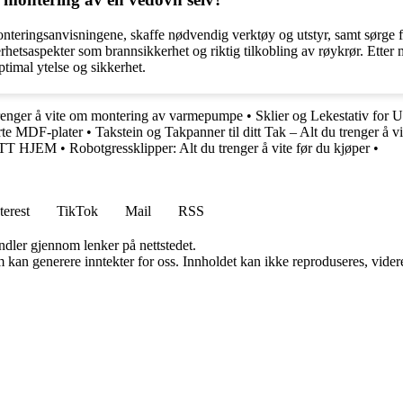
ringsanvisningene, skaffe nødvendig verktøy og utstyr, samt sørge for 
kkerhetsaspekter som brannsikkerhet og riktig tilkobling av røykrør. Ette
timal ytelse og sikkerhet.
trenger å vite om montering av varmepumpe
•
Sklier og Lekestativ for 
erte MDF-plater
•
Takstein og Takpanner til ditt Tak – Alt du trenger å vi
ITT HJEM
•
Robotgressklipper: Alt du trenger å vite før du kjøper
•
terest
TikTok
Mail
RSS
andler gjennom lenker på nettstedet.
kan generere inntekter for oss. Innholdet kan ikke reproduseres, videredi