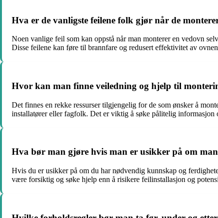
Hva er de vanligste feilene folk gjør når de montere
Noen vanlige feil som kan oppstå når man monterer en vedovn selv ink
Disse feilene kan føre til brannfare og redusert effektivitet av ovnen
Hvor kan man finne veiledning og hjelp til monteri
Det finnes en rekke ressurser tilgjengelig for de som ønsker å mont
installatører eller fagfolk. Det er viktig å søke pålitelig informasjon
Hva bør man gjøre hvis man er usikker på om man
Hvis du er usikker på om du har nødvendig kunnskap og ferdigheter ti
være forsiktig og søke hjelp enn å risikere feilinstallasjon og potensi
Hvilke forholdsregler bør man ta før, under og ette