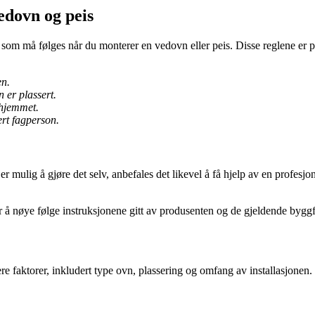
edovn og peis
jer som må følges når du monterer en vedovn eller peis. Disse reglene er 
en.
n er plassert.
 hjemmet.
sert fagperson.
ulig å gjøre det selv, anbefales det likevel å få hjelp av en profesjonel
r å nøye følge instruksjonene gitt av produsenten og de gjeldende byggf
e faktorer, inkludert type ovn, plassering og omfang av installasjonen. D