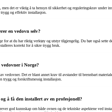
, men det er viktig å ta hensyn til sikkerhet og reguleringskrav under in
trygg og effektiv installasjon.
erer en vedovn selv?
 for at du har riktig verktøy og utstyr tilgjengelig. Du bør også sette d
talleres korrekt for å sikre trygg bruk.
av vedovner i Norge?
av vedovner. Det er blant annet krav til avstander til brennbart materiale
n trygg og forskriftsmessig installasjon.
g å få den installert av en profesjonell?
ver god kunnskap om både ovnen og de tekniske aspektene ved installas