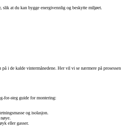
r, slik at du kan bygge energivennlig og beskytte miljøet.
n på i de kalde vintermånedene. Her vil vi se nærmere på prosessen
teg-for-steg guide for montering:
 tetningsmasse og isolasjon.
 nøye.
øyk eller gasser.