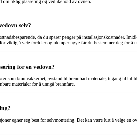
råd om riktig plassering og vedlikehold av ovnen.
 vedovn selv?
stnadsbesparende, da du sparer penger på installasjonskostnader. Imidle
rfor viktig å veie fordeler og ulemper nøye før du bestemmer deg for å 
sering for en vedovn?
rer som brannsikkerhet, avstand til brennbart materiale, tilgang til luftt
nnbare materialer for å unngå brannfare.
ring?
oner egner seg best for selvmontering. Det kan være lurt å velge en o