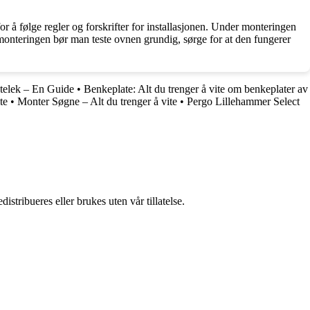
å følge regler og forskrifter for installasjonen. Under monteringen
r monteringen bør man teste ovnen grundig, sørge for at den fungerer
Utelek – En Guide
•
Benkeplate: Alt du trenger å vite om benkeplater av
te
•
Monter Søgne – Alt du trenger å vite
•
Pergo Lillehammer Select
stribueres eller brukes uten vår tillatelse.