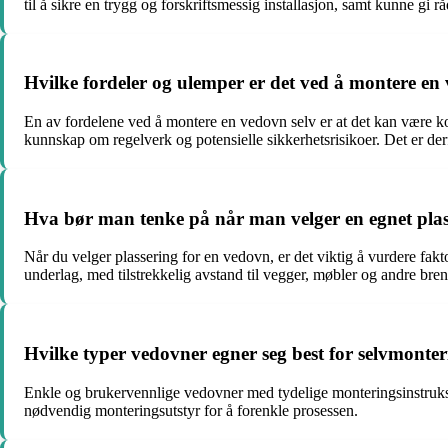
til å sikre en trygg og forskriftsmessig installasjon, samt kunne gi 
Hvilke fordeler og ulemper er det ved å montere en
En av fordelene ved å montere en vedovn selv er at det kan være ko
kunnskap om regelverk og potensielle sikkerhetsrisikoer. Det er de
Hva bør man tenke på når man velger en egnet plas
Når du velger plassering for en vedovn, er det viktig å vurdere fakto
underlag, med tilstrekkelig avstand til vegger, møbler og andre bre
Hvilke typer vedovner egner seg best for selvmonte
Enkle og brukervennlige vedovner med tydelige monteringsinstruksj
nødvendig monteringsutstyr for å forenkle prosessen.