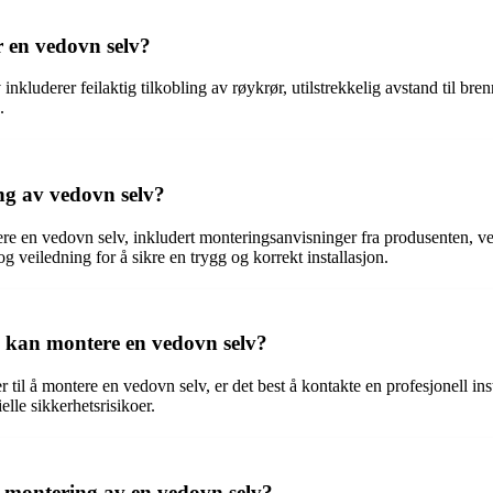
r en vedovn selv?
luderer feilaktig tilkobling av røykrør, utilstrekkelig avstand til brenn
.
ng av vedovn selv?
ere en vedovn selv, inkludert monteringsanvisninger fra produsenten, vei
 og veiledning for å sikre en trygg og korrekt installasjon.
 kan montere en vedovn selv?
l å montere en vedovn selv, er det best å kontakte en profesjonell insta
elle sikkerhetsrisikoer.
r montering av en vedovn selv?