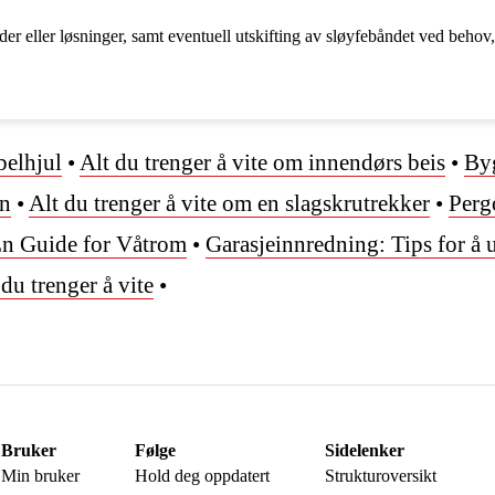
r eller løsninger, samt eventuell utskifting av sløyfebåndet ved behov, vi
belhjul
•
Alt du trenger å vite om innendørs beis
•
Byg
en
•
Alt du trenger å vite om en slagskrutrekker
•
Pergo
 En Guide for Våtrom
•
Garasjeinnredning: Tips for å 
 du trenger å vite
•
Bruker
Følge
Sidelenker
Min bruker
Hold deg oppdatert
Strukturoversikt