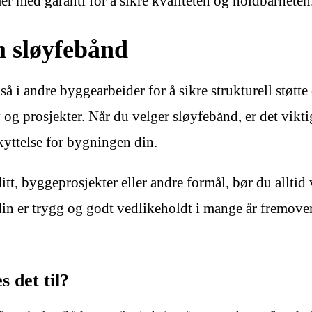
med garanti for å sikre kvaliteten og holdbarheten
m sløyfebånd
 i andre byggearbeider for å sikre strukturell støtte o
ov og prosjekter. Når du velger sløyfebånd, er det vikt
kyttelse for bygningen din.
tt, byggeprosjekter eller andre formål, bør du alltid
 din er trygg og godt vedlikeholdt i mange år fremover
 det til?