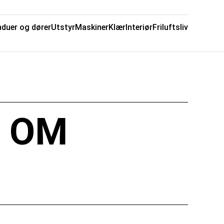
nduer og dører
Utstyr
Maskiner
Klær
Interiør
Friluftsliv
E OM