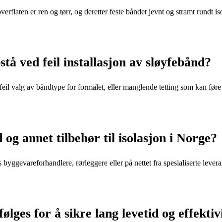
verflaten er ren og tørr, og deretter feste båndet jevnt og stramt rundt iso
tå ved feil installasjon av sløyfebånd?
 feil valg av båndtype for formålet, eller manglende tetting som kan føre 
g annet tilbehør til isolasjon i Norge?
 byggevareforhandlere, rørleggere eller på nettet fra spesialiserte lever
ølges for å sikre lang levetid og effektiv