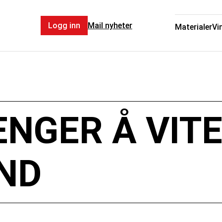
Logg inn
Mail nyheter
Materialer
Vi
ENGER Å VIT
ND