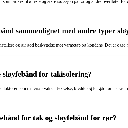
ll som brukes til å feste og sikre isolasjon på rør og andre overflater fo
febånd sammenlignet med andre typer sl
 installere og gir god beskyttelse mot varmetap og kondens. Det er også h
 sløyfebånd for takisolering?
e faktorer som materialkvalitet, tykkelse, bredde og lengde for å sikre r
ebånd for tak og sløyfebånd for rør?