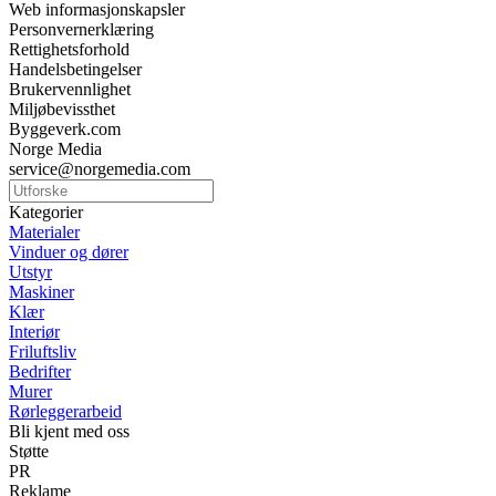
Web informasjonskapsler
Personvernerklæring
Rettighetsforhold
Handelsbetingelser
Brukervennlighet
Miljøbevissthet
Byggeverk.com
Norge Media
service@norgemedia.com
Kategorier
Materialer
Vinduer og dører
Utstyr
Maskiner
Klær
Interiør
Friluftsliv
Bedrifter
Murer
Rørleggerarbeid
Bli kjent med oss
Støtte
PR
Reklame