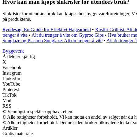
Hvor kan man kjøpe slukrister for utendørs bruk?
Slukrister for utendørs bruk kan kjøpes hos byggevareforretninger, VVS
på produktene.
Ryddesag: En Guide for Effektivt Hagearbeid
•
Rustfri Grillrist: Alt d
trenger å vite
•
Alt du trenger å vite om Gyproc Gips
•
Hva bruker mes
Sunglaze og Plastmo Sunglaze: Alt du trenger å vite
•
Alt du trenger 
Byggeverk
Å dele er kjærlig
X
Facebook
Instagram
LinkedIn
YouTube
Pinterest
TikTok
Mail
RSS
© Vennligst respekter opphavsretten.
© Alle rettigheter forbeholdt. Vi kan motta en andel av salget når du 
© Alle rettigheter forbeholdt. Denne siden bruker tilknyttede lenker so
Artikler
Gratis materiale