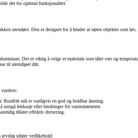
lde det for optimal funksjonalitet.
 bakken utendørs. Den er designet for å hindre at større objekter som løv
g aluminium. Det er viktig å velge et materiale som tåler vær og temperat
e til utemiljøet ditt.
r vurdere:
 Rustfritt stål er vanligvis en god og holdbar løsning.
r å unngå lekkasje eller hindringer for vannstrømmen.
tidig tillater effektiv drenering.
å jevnlig utføre vedlikehold: