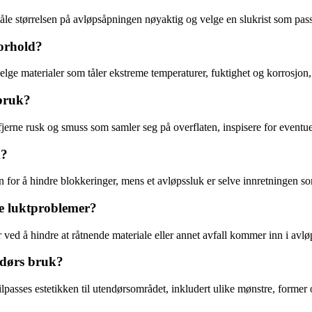
n måle størrelsen på avløpsåpningen nøyaktig og velge en slukrist som p
forhold?
velge materialer som tåler ekstreme temperaturer, fuktighet og korrosjon,
 bruk?
erne rusk og smuss som samler seg på overflaten, inspisere for eventuell
k?
 for å hindre blokkeringer, mens et avløpssluk er selve innretningen so
re luktproblemer?
er ved å hindre at råtnende materiale eller annet avfall kommer inn i avl
endørs bruk?
lpasses estetikken til utendørsområdet, inkludert ulike mønstre, former og 