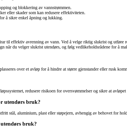
lstopping og blokkering av vannstrømmen.
ker eller skader som kan redusere effektiviteten.
for å sikre enkel åpning og lukking.
ar til effektiv avrenning av vann. Ved å velge riktig slukrist og utføre
sign når du velger slukrist utendørs, og følg vedlikeholdsrådene for å ma
 plasseres over et avløp for å hindre at større gjenstander eller rusk ko
avløpssystemet, redusere risikoen for oversvømmelser og sikre at avløpet 
for utendørs bruk?
fritt stål, aluminium, plast eller støpejern, avhengig av behovet for hol
r utendørs bruk?