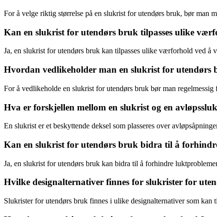
For å velge riktig størrelse på en slukrist for utendørs bruk, bør ma
Kan en slukrist for utendørs bruk tilpasses ulike vær
Ja, en slukrist for utendørs bruk kan tilpasses ulike værforhold ved å 
Hvordan vedlikeholder man en slukrist for utendørs
For å vedlikeholde en slukrist for utendørs bruk bør man regelmessig fj
Hva er forskjellen mellom en slukrist og en avløpsslu
En slukrist er et beskyttende deksel som plasseres over avløpsåpningen
Kan en slukrist for utendørs bruk bidra til å forhind
Ja, en slukrist for utendørs bruk kan bidra til å forhindre luktproblem
Hvilke designalternativer finnes for slukrister for ut
Slukrister for utendørs bruk finnes i ulike designalternativer som kan ti