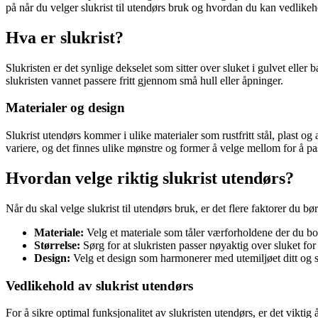
på når du velger slukrist til utendørs bruk og hvordan du kan vedlikeho
Hva er slukrist?
Slukristen er det synlige dekselet som sitter over sluket i gulvet eller
slukristen vannet passere fritt gjennom små hull eller åpninger.
Materialer og design
Slukrist utendørs kommer i ulike materialer som rustfritt stål, plast o
variere, og det finnes ulike mønstre og former å velge mellom for å pass
Hvordan velge riktig slukrist utendørs?
Når du skal velge slukrist til utendørs bruk, er det flere faktorer du bø
Materiale:
Velg et materiale som tåler værforholdene der du bor.
Størrelse:
Sørg for at slukristen passer nøyaktig over sluket fo
Design:
Velg et design som harmonerer med utemiljøet ditt og sam
Vedlikehold av slukrist utendørs
For å sikre optimal funksjonalitet av slukristen utendørs, er det viktig 