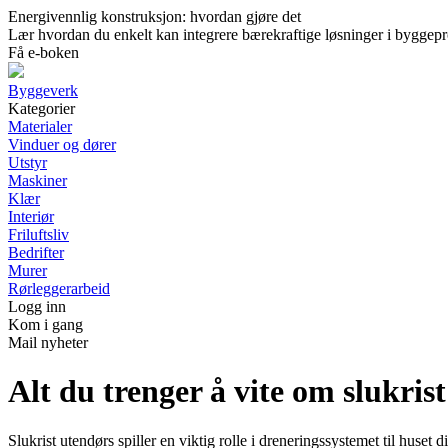
Energivennlig konstruksjon: hvordan gjøre det
Lær hvordan du enkelt kan integrere bærekraftige løsninger i byggeprosj
Få e-boken
Byggeverk
Kategorier
Materialer
Vinduer og dører
Utstyr
Maskiner
Klær
Interiør
Friluftsliv
Bedrifter
Murer
Rørleggerarbeid
Logg inn
Kom i gang
Mail nyheter
Alt du trenger å vite om slukris
Slukrist utendørs spiller en viktig rolle i dreneringssystemet til huset