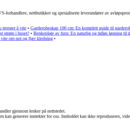
-forhandlere, nettbutikker og spesialiserte leverandører av avløpsprodu
u trenger å vite
•
Garderobeskap 100 cm: En komplett guide til garder
t strøm i huset?
•
Benkeplate av furu: En naturlig og tidløs løsning til 
å vite om not og fjær kledning
•
handler gjennom lenker på nettstedet.
m kan generere inntekter for oss. Innholdet kan ikke reproduseres, videred