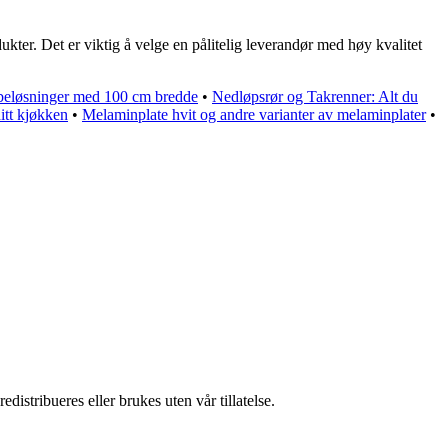
kter. Det er viktig å velge en pålitelig leverandør med høy kvalitet
obeløsninger med 100 cm bredde
•
Nedløpsrør og Takrenner: Alt du
ditt kjøkken
•
Melaminplate hvit og andre varianter av melaminplater
•
istribueres eller brukes uten vår tillatelse.