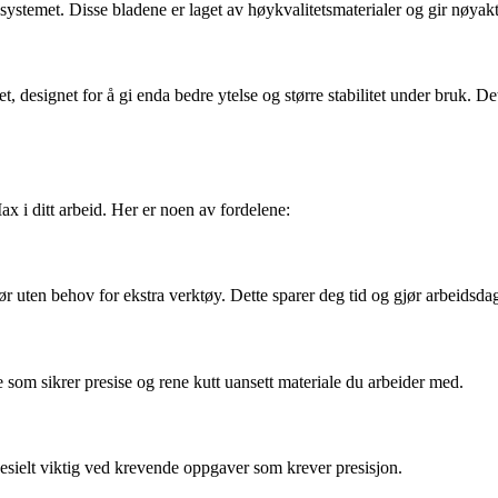
systemet. Disse bladene er laget av høykvalitetsmaterialer og gir nøyaktig
t, designet for å gi enda bedre ytelse og større stabilitet under bruk. 
x i ditt arbeid. Her er noen av fordelene:
r uten behov for ekstra verktøy. Dette sparer deg tid og gjør arbeidsda
e som sikrer presise og rene kutt uansett materiale du arbeider med.
spesielt viktig ved krevende oppgaver som krever presisjon.