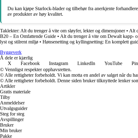
Du kan kjøpe Starlock-blader og tilbehør fra anerkjente forhandlere 
av produkter av høy kvalitet.
Taklekter: Alt du trenger å vite om sløyfer, lekter og dimensjoner
•
Alt 
B20 – En Omfattende Guide
•
Alt du trenger å vite om Dewalt kapp
lyst og stilrent miljø
•
Hønsenetting og kyllingnetting: En komplett gui
Byggeverk
Å dele er kjærlig
X
Facebook
Instagram
LinkedIn
YouTube
Pin
© Vennligst respekter opphavsretten.
© Alle rettigheter forbeholdt. Vi kan motta en andel av salget når du h
© Alle rettigheter forbeholdt. Denne siden bruker tilknyttede lenker som 
Artikler
Gratis materiale
Tilby
Anmeldelser
Utvalgsguider
Steg for steg
Avspillinger
Bruker
Min bruker
Pakke