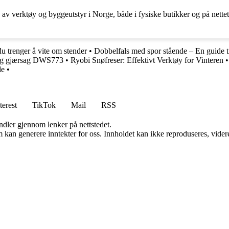
av verktøy og byggeutstyr i Norge, både i fysiske butikker og på nettet.
du trenger å vite om stender
•
Dobbelfals med spor stående – En guide ti
- og gjærsag DWS773
•
Ryobi Snøfreser: Effektivt Verktøy for Vinteren
de
•
terest
TikTok
Mail
RSS
andler gjennom lenker på nettstedet.
kan generere inntekter for oss. Innholdet kan ikke reproduseres, videredi