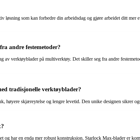
iv løsning som kan forbedre din arbeidsdag og gjøre arbeidet ditt mer ef
 fra andre festemetoder?
ng av verktøyblader på multiverktøy. Det skiller seg fra andre festemeto
ed tradisjonelle verktøyblader?
ruk, høyere skjæreytelse og lengre levetid. Den unike designen sikrer også
x?
emet og har en enda mer robust konstruksjon. Starlock Max-blader er ko