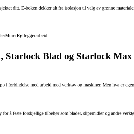
ktet ditt. E-boken dekker alt fra isolasjon til valg av grønne materiale
ter
Murer
Rørleggerarbeid
k, Starlock Blad og Starlock Max
pp i forbindelse med arbeid med verktøy og maskiner. Men hva er egent
for å feste forskjellige tilbehør som blader, slipemidler og andre verkt