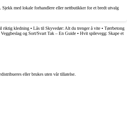
 Sjekk med lokale forhandlere eller nettbutikker for et bredt utvalg
l riktig kledning
•
Lås til Skyvedør: Alt du trenger å vite
•
Tørrbetong
•
Veggbeslag og Sort/Svart Tak – En Guide
•
Hvit spilevegg: Skape et
stribueres eller brukes uten vår tillatelse.