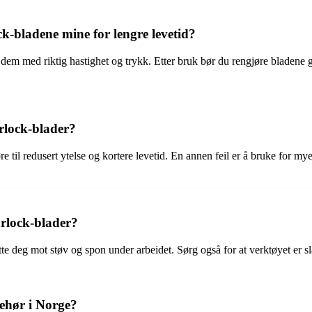
k-bladene mine for lengre levetid?
ke dem med riktig hastighet og trykk. Etter bruk bør du rengjøre bladen
arlock-blader?
re til redusert ytelse og kortere levetid. En annen feil er å bruke for m
arlock-blader?
e deg mot støv og spon under arbeidet. Sørg også for at verktøyet er slått
behør i Norge?