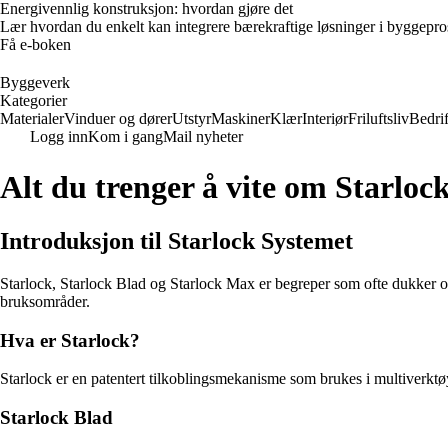
Energivennlig konstruksjon: hvordan gjøre det
Lær hvordan du enkelt kan integrere bærekraftige løsninger i byggeprosje
Få e-boken
Byggeverk
Kategorier
Materialer
Vinduer og dører
Utstyr
Maskiner
Klær
Interiør
Friluftsliv
Bedrif
Logg inn
Kom i gang
Mail nyheter
Alt du trenger å vite om Starloc
Introduksjon til Starlock Systemet
Starlock, Starlock Blad og Starlock Max er begreper som ofte dukker o
bruksområder.
Hva er Starlock?
Starlock er en patentert tilkoblingsmekanisme som brukes i multiverktøy 
Starlock Blad