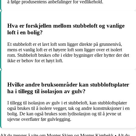
å følge produsentens anbefalinger for vedlikehold.
Hva er forskjellen mellom stubbeloft og vanlige
loft i en bolig?
Et stubbeloft er et lavt loft som ligger direkte på grunnenivå,
mens et vanlig loft er et høyere loft som ligger over et isolert
rom. Stubbeloft brukes ofte i eldre bygninger eller hytter der det
ikke er behov for et høyt loft.
Hvilke andre bruksområder kan stubbloftsplater
ha i tillegg til isolasjon av gulv?
I tillegg til isolasjon av gulv i et stubbeloft, kan stubbloftsplater
også brukes til å isolere vegger, tak og andre konstruksjoner i en
bolig. De kan også brukes som lydisolasjon og til å jevne ut
ujevne overflater før gulvlegging.
Alt du trenger å vite om Monter Skien og Monter Kjørbekk
•
Alt du