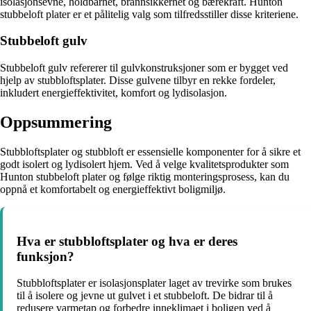
isolasjonsevne, holdbarhet, brannsikkerhet og bærekraft. Hunton
stubbeloft plater er et pålitelig valg som tilfredsstiller disse kriteriene.
Stubbeloft gulv
Stubbeloft gulv refererer til gulvkonstruksjoner som er bygget ved
hjelp av stubbloftsplater. Disse gulvene tilbyr en rekke fordeler,
inkludert energieffektivitet, komfort og lydisolasjon.
Oppsummering
Stubbloftsplater og stubbloft er essensielle komponenter for å sikre et
godt isolert og lydisolert hjem. Ved å velge kvalitetsprodukter som
Hunton stubbeloft plater og følge riktig monteringsprosess, kan du
oppnå et komfortabelt og energieffektivt boligmiljø.
Hva er stubbloftsplater og hva er deres
funksjon?
Stubbloftsplater er isolasjonsplater laget av trevirke som brukes
til å isolere og jevne ut gulvet i et stubbeloft. De bidrar til å
redusere varmetap og forbedre inneklimaet i boligen ved å