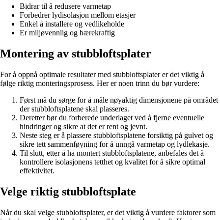
Bidrar til å redusere varmetap
Forbedrer lydisolasjon mellom etasjer
Enkel å installere og vedlikeholde
Er miljøvennlig og bærekraftig
Montering av stubbloftsplater
For å oppnå optimale resultater med stubbloftsplater er det viktig å
følge riktig monteringsprosess. Her er noen trinn du bør vurdere:
Først må du sørge for å måle nøyaktig dimensjonene på området
der stubbloftsplatene skal plasseres.
Deretter bør du forberede underlaget ved å fjerne eventuelle
hindringer og sikre at det er rent og jevnt.
Neste steg er å plassere stubbloftsplatene forsiktig på gulvet og
sikre tett sammenføyning for å unngå varmetap og lydlekasje.
Til slutt, etter å ha montert stubbloftsplatene, anbefales det å
kontrollere isolasjonens tetthet og kvalitet for å sikre optimal
effektivitet.
Velge riktig stubbloftsplate
Når du skal velge stubbloftsplater, er det viktig å vurdere faktorer som