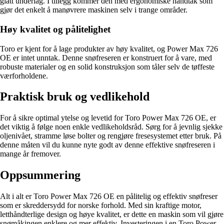
glatt underlag. I tillegg kommer den med ergonomiske håndtak som
gjør det enkelt å manøvrere maskinen selv i trange områder.
Høy kvalitet og pålitelighet
Toro er kjent for å lage produkter av høy kvalitet, og Power Max 726
OE er intet unntak. Denne snøfreseren er konstruert for å vare, med
robuste materialer og en solid konstruksjon som tåler selv de tøffeste
værforholdene.
Praktisk bruk og vedlikehold
For å sikre optimal ytelse og levetid for Toro Power Max 726 OE, er
det viktig å følge noen enkle vedlikeholdsråd. Sørg for å jevnlig sjekke
oljenivået, stramme løse bolter og rengjøre fresesystemet etter bruk. På
denne måten vil du kunne nyte godt av denne effektive snøfreseren i
mange år fremover.
Oppsummering
Alt i alt er Toro Power Max 726 OE en pålitelig og effektiv snøfreser
som er skreddersydd for norske forhold. Med sin kraftige motor,
letthåndterlige design og høye kvalitet, er dette en maskin som vil gjøre
snømåkingen enklere og mer effektiv. Investeringen i en Toro Power