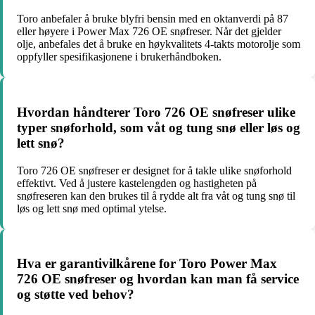
Toro anbefaler å bruke blyfri bensin med en oktanverdi på 87
eller høyere i Power Max 726 OE snøfreser. Når det gjelder
olje, anbefales det å bruke en høykvalitets 4-takts motorolje som
oppfyller spesifikasjonene i brukerhåndboken.
Hvordan håndterer Toro 726 OE snøfreser ulike
typer snøforhold, som våt og tung snø eller løs og
lett snø?
Toro 726 OE snøfreser er designet for å takle ulike snøforhold
effektivt. Ved å justere kastelengden og hastigheten på
snøfreseren kan den brukes til å rydde alt fra våt og tung snø til
løs og lett snø med optimal ytelse.
Hva er garantivilkårene for Toro Power Max
726 OE snøfreser og hvordan kan man få service
og støtte ved behov?