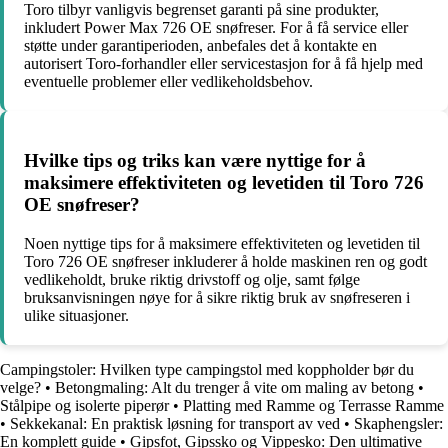
Toro tilbyr vanligvis begrenset garanti på sine produkter,
inkludert Power Max 726 OE snøfreser. For å få service eller
støtte under garantiperioden, anbefales det å kontakte en
autorisert Toro-forhandler eller servicestasjon for å få hjelp med
eventuelle problemer eller vedlikeholdsbehov.
Hvilke tips og triks kan være nyttige for å
maksimere effektiviteten og levetiden til Toro 726
OE snøfreser?
Noen nyttige tips for å maksimere effektiviteten og levetiden til
Toro 726 OE snøfreser inkluderer å holde maskinen ren og godt
vedlikeholdt, bruke riktig drivstoff og olje, samt følge
bruksanvisningen nøye for å sikre riktig bruk av snøfreseren i
ulike situasjoner.
Campingstoler: Hvilken type campingstol med koppholder bør du
velge?
•
Betongmaling: Alt du trenger å vite om maling av betong
•
Stålpipe og isolerte piperør
•
Platting med Ramme og Terrasse Ramme
•
Sekkekanal: En praktisk løsning for transport av ved
•
Skaphengsler:
En komplett guide
•
Gipsfot, Gipssko og Vippesko: Den ultimative