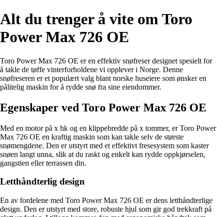
Alt du trenger å vite om Toro
Power Max 726 OE
Toro Power Max 726 OE er en effektiv snøfreser designet spesielt for
å takle de tøffe vinterforholdene vi opplever i Norge. Denne
snøfreseren er et populært valg blant norske huseiere som ønsker en
pålitelig maskin for å rydde snø fra sine eiendommer.
Egenskaper ved Toro Power Max 726 OE
Med en motor på x hk og en klippebredde på x tommer, er Toro Power
Max 726 OE en kraftig maskin som kan takle selv de største
snømengdene. Den er utstyrt med et effektivt fresesystem som kaster
snøen langt unna, slik at du raskt og enkelt kan rydde oppkjørselen,
gangstien eller terrassen din.
Letthåndterlig design
En av fordelene med Toro Power Max 726 OE er dens letthåndterlige
design. Den er utstyrt med store, robuste hjul som gir god trekkraft på