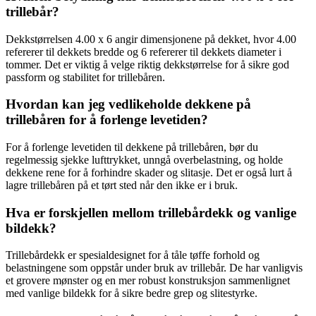
trillebår?
Dekkstørrelsen 4.00 x 6 angir dimensjonene på dekket, hvor 4.00
refererer til dekkets bredde og 6 refererer til dekkets diameter i
tommer. Det er viktig å velge riktig dekkstørrelse for å sikre god
passform og stabilitet for trillebåren.
Hvordan kan jeg vedlikeholde dekkene på
trillebåren for å forlenge levetiden?
For å forlenge levetiden til dekkene på trillebåren, bør du
regelmessig sjekke lufttrykket, unngå overbelastning, og holde
dekkene rene for å forhindre skader og slitasje. Det er også lurt å
lagre trillebåren på et tørt sted når den ikke er i bruk.
Hva er forskjellen mellom trillebårdekk og vanlige
bildekk?
Trillebårdekk er spesialdesignet for å tåle tøffe forhold og
belastningene som oppstår under bruk av trillebår. De har vanligvis
et grovere mønster og en mer robust konstruksjon sammenlignet
med vanlige bildekk for å sikre bedre grep og slitestyrke.