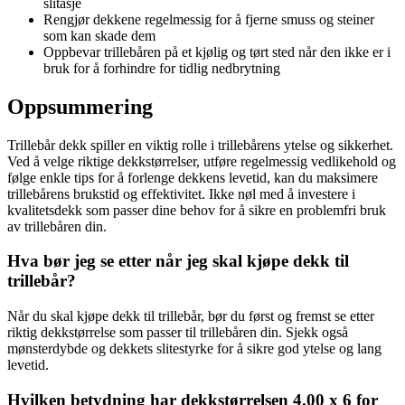
slitasje
Rengjør dekkene regelmessig for å fjerne smuss og steiner
som kan skade dem
Oppbevar trillebåren på et kjølig og tørt sted når den ikke er i
bruk for å forhindre for tidlig nedbrytning
Oppsummering
Trillebår dekk spiller en viktig rolle i trillebårens ytelse og sikkerhet.
Ved å velge riktige dekkstørrelser, utføre regelmessig vedlikehold og
følge enkle tips for å forlenge dekkens levetid, kan du maksimere
trillebårens brukstid og effektivitet. Ikke nøl med å investere i
kvalitetsdekk som passer dine behov for å sikre en problemfri bruk
av trillebåren din.
Hva bør jeg se etter når jeg skal kjøpe dekk til
trillebår?
Når du skal kjøpe dekk til trillebår, bør du først og fremst se etter
riktig dekkstørrelse som passer til trillebåren din. Sjekk også
mønsterdybde og dekkets slitestyrke for å sikre god ytelse og lang
levetid.
Hvilken betydning har dekkstørrelsen 4.00 x 6 for