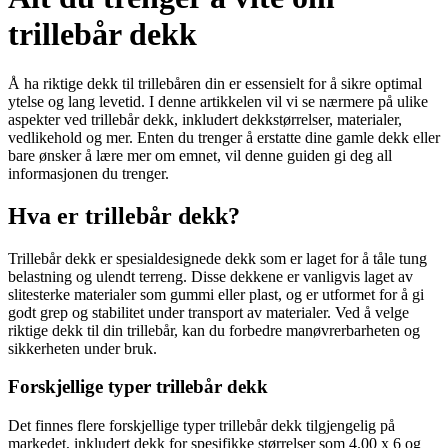
trillebår dekk
Å ha riktige dekk til trillebåren din er essensielt for å sikre optimal
ytelse og lang levetid. I denne artikkelen vil vi se nærmere på ulike
aspekter ved trillebår dekk, inkludert dekkstørrelser, materialer,
vedlikehold og mer. Enten du trenger å erstatte dine gamle dekk eller
bare ønsker å lære mer om emnet, vil denne guiden gi deg all
informasjonen du trenger.
Hva er trillebår dekk?
Trillebår dekk er spesialdesignede dekk som er laget for å tåle tung
belastning og ulendt terreng. Disse dekkene er vanligvis laget av
slitesterke materialer som gummi eller plast, og er utformet for å gi
godt grep og stabilitet under transport av materialer. Ved å velge
riktige dekk til din trillebår, kan du forbedre manøvrerbarheten og
sikkerheten under bruk.
Forskjellige typer trillebår dekk
Det finnes flere forskjellige typer trillebår dekk tilgjengelig på
markedet, inkludert dekk for spesifikke størrelser som 4.00 x 6 og