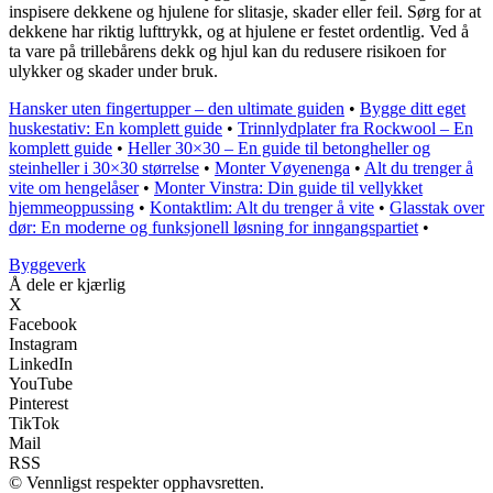
inspisere dekkene og hjulene for slitasje, skader eller feil. Sørg for at
dekkene har riktig lufttrykk, og at hjulene er festet ordentlig. Ved å
ta vare på trillebårens dekk og hjul kan du redusere risikoen for
ulykker og skader under bruk.
Hansker uten fingertupper – den ultimate guiden
•
Bygge ditt eget
huskestativ: En komplett guide
•
Trinnlydplater fra Rockwool – En
komplett guide
•
Heller 30×30 – En guide til betongheller og
steinheller i 30×30 størrelse
•
Monter Vøyenenga
•
Alt du trenger å
vite om hengelåser
•
Monter Vinstra: Din guide til vellykket
hjemmeoppussing
•
Kontaktlim: Alt du trenger å vite
•
Glasstak over
dør: En moderne og funksjonell løsning for inngangspartiet
•
Byggeverk
Å dele er kjærlig
X
Facebook
Instagram
LinkedIn
YouTube
Pinterest
TikTok
Mail
RSS
© Vennligst respekter opphavsretten.