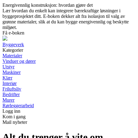
Energivennlig konstruksjon: hvordan gjøre det
Lær hvordan du enkelt kan integrere bærekraftige løsninger i
byggeprosjektet ditt. E-boken dekker alt fra isolasjon til valg av
grønne materialer, slik at du kan bygge energivennlig og beskytte
miljøet.
Få e-boken
Byggeverk
Kategorier
Materialer
Vinduer og dører
Utstyr
Maskiner
Klær
Interiør
Friluftsliv
Bedrifter
Murer
Rørleggerarbeid
Logg inn
Kom i gang
Mail nyheter
Alt du trenger å vite om