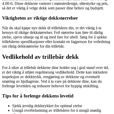
4.00-6. Disse dekkene varierer i mønsterdesign, slitestyrke og pris,
så det er viktig å velge dekk som passer dine behov og budsjett.
Viktigheten av riktige dekkstørrelser
Når du skal kjøpe nye dekk til trillebåren din, er det viktig å ta
hensyn til riktige dekkstørrelser. Feil størrelse kan føre til dårlig
ytelse, ujevn slitasje og til og med fare for uhell. Sørg for å sjekke
trillebårens spesifikasjoner eller kontakt en fagperson for veiledning
om riktig dekkstørrelse for din trillebår.
Vedlikehold av trillebår dekk
For å sikre at trillebår dekkene dine holder seg i god stand over tid,
er det viktig å utføre regelmessig vedlikehold. Dette kan inkludere
inspeksjon av dekktrykk, rengjøring av dekkene og eventuelt
smøring av hjullagrene. Ved å ta vare på dekkene dine, kan du
forlenge levetiden og redusere behovet for hyppig utskifting.
Tips for å forlenge dekkens levetid
Sjekk jevnlig dekktrykket for optimal ytelse
Unngå overbelastning av trillebåren for å unngå unødig