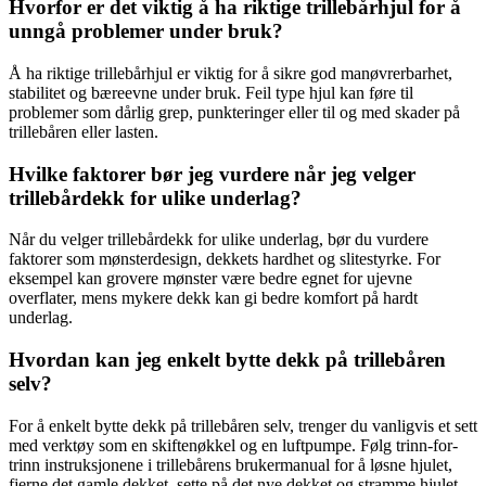
Hvorfor er det viktig å ha riktige trillebårhjul for å
unngå problemer under bruk?
Å ha riktige trillebårhjul er viktig for å sikre god manøvrerbarhet,
stabilitet og bæreevne under bruk. Feil type hjul kan føre til
problemer som dårlig grep, punkteringer eller til og med skader på
trillebåren eller lasten.
Hvilke faktorer bør jeg vurdere når jeg velger
trillebårdekk for ulike underlag?
Når du velger trillebårdekk for ulike underlag, bør du vurdere
faktorer som mønsterdesign, dekkets hardhet og slitestyrke. For
eksempel kan grovere mønster være bedre egnet for ujevne
overflater, mens mykere dekk kan gi bedre komfort på hardt
underlag.
Hvordan kan jeg enkelt bytte dekk på trillebåren
selv?
For å enkelt bytte dekk på trillebåren selv, trenger du vanligvis et sett
med verktøy som en skiftenøkkel og en luftpumpe. Følg trinn-for-
trinn instruksjonene i trillebårens brukermanual for å løsne hjulet,
fjerne det gamle dekket, sette på det nye dekket og stramme hjulet