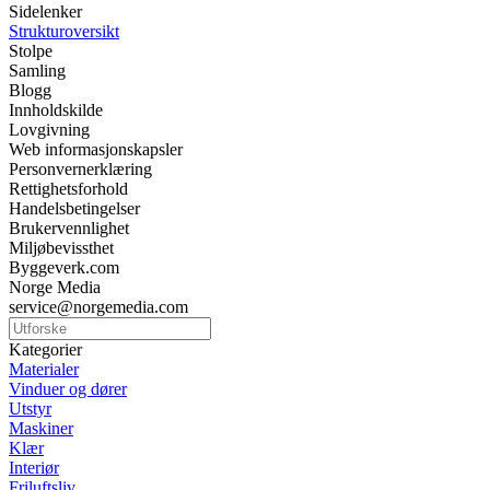
Sidelenker
Strukturoversikt
Stolpe
Samling
Blogg
Innholdskilde
Lovgivning
Web informasjonskapsler
Personvernerklæring
Rettighetsforhold
Handelsbetingelser
Brukervennlighet
Miljøbevissthet
Byggeverk.com
Norge Media
service@norgemedia.com
Kategorier
Materialer
Vinduer og dører
Utstyr
Maskiner
Klær
Interiør
Friluftsliv