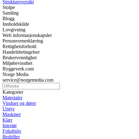
Strukturoversikt
Stolpe
Samling
Blogg
Innholdskilde
Lovgivning
Web informasjonskapsler
Personvernerklæring
Rettighetsforhold
Handelsbetingelser
Brukervennlighet
Miljøbevissthet
Byggeverk.com
Norge Media
service@norgemedia.com
Kategorier
Materialer
Vinduer og dører
Utstyr
Maskiner
Klær
Interiør
Friluftsliv
Bedrifter