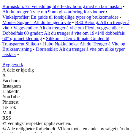
Bormaskin: En veiledning til effektiv boring med en bor maskin
•
Alt du trenger å vite om 9mm gips utforing for vinduer
•
Vinkelprofiler: En guide til forskjellige typer og bruksområder
•
Monter Søgne – Alt du trenger å vite
•
B30 Betong: Alt du trenger å
vite
•
Veggventiler: Alt du trenger å vite om Flexit veggventiler
•
Dobbelfals 60 grader: Alt du trenger å vite om 19×148 dobbelfals
60° grunnet kledning
•
Silikon – Den Ultimate Guiden til
Transparent Silikon
•
Habo Nøkkelboks: Alt du Trenger å Vite og
Bruksanvisning
•
Dørterskler: Alt du trenger å vite om ulike typer
terskler
•
Byggeverk
Å dele er kjærlig
X
Facebook
Instagram
LinkedIn
YouTube
Pinterest
TikTok
Mail
RSS
© Vennligst respekter opphavsretten.
© Alle rettigheter forbeholdt. Vi kan motta en andel av salget når du