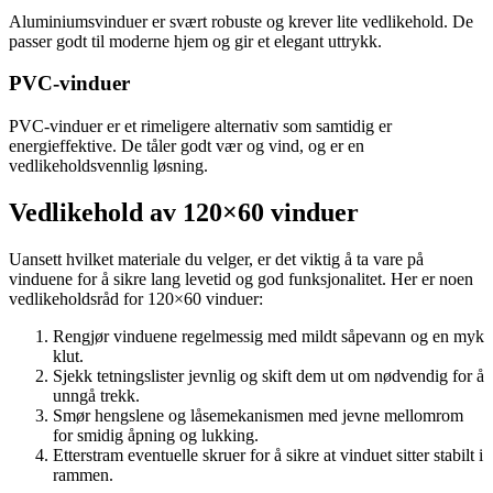
Aluminiumsvinduer er svært robuste og krever lite vedlikehold. De
passer godt til moderne hjem og gir et elegant uttrykk.
PVC-vinduer
PVC-vinduer er et rimeligere alternativ som samtidig er
energieffektive. De tåler godt vær og vind, og er en
vedlikeholdsvennlig løsning.
Vedlikehold av 120×60 vinduer
Uansett hvilket materiale du velger, er det viktig å ta vare på
vinduene for å sikre lang levetid og god funksjonalitet. Her er noen
vedlikeholdsråd for 120×60 vinduer:
Rengjør vinduene regelmessig med mildt såpevann og en myk
klut.
Sjekk tetningslister jevnlig og skift dem ut om nødvendig for å
unngå trekk.
Smør hengslene og låsemekanismen med jevne mellomrom
for smidig åpning og lukking.
Etterstram eventuelle skruer for å sikre at vinduet sitter stabilt i
rammen.