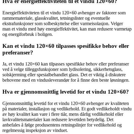
Hva er energieffektiviteten til et vindu 120×60?
Energieffektiviteten til et vindu 120×60 avhenger av faktorer som
rammemateriale, glasskvalitet, tetningslister og eventuelle
ekstrafunksjoner som solbeskyttelse eller varmeisolasjon. Velger
man et vindu med høy energieffektivitet, kan man redusere varmetap
og energiforbruk i boligen.
Kan et vindu 120×60 tilpasses spesifikke behov eller
preferanser?
Ja, et vindu 120×60 kan tilpasses spesifikke behov eller preferanser
ved å velge tilleggsfunksjoner som lydisolering, sikkerhetsglass,
solskjerming eller spesialbehandlet glass. Det er viktig å diskutere
behovene med en vindusleverandør for å finne den beste løsningen.
Hva er gjennomsnittlig levetid for et vindu 120×60?
Gjennomsnittlig levetid for et vindu 120×60 avhenger av kvaliteten
på materialer, installasjon og vedlikehold. Et godt vedlikeholdt vindu
av høy kvalitet kan vare i flere tiår, mens dårlig vedlikehold eller
lavkvalitetsmaterialer kan redusere levetiden betydelig. Det
anbefales å følge produsentens retningslinjer for vedlikehold og
regelmessig inspeksjon av vinduet.