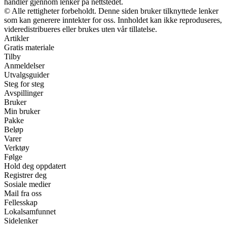
handler gjennom lenker på nettstedet.
© Alle rettigheter forbeholdt. Denne siden bruker tilknyttede lenker
som kan generere inntekter for oss. Innholdet kan ikke reproduseres,
videredistribueres eller brukes uten vår tillatelse.
Artikler
Gratis materiale
Tilby
Anmeldelser
Utvalgsguider
Steg for steg
Avspillinger
Bruker
Min bruker
Pakke
Beløp
Varer
Verktøy
Følge
Hold deg oppdatert
Registrer deg
Sosiale medier
Mail fra oss
Fellesskap
Lokalsamfunnet
Sidelenker