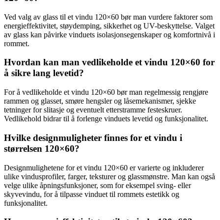
Ved valg av glass til et vindu 120×60 bør man vurdere faktorer som
energieffektivitet, støydemping, sikkerhet og UV-beskyttelse. Valget
av glass kan påvirke vinduets isolasjonsegenskaper og komfortnivå i
rommet.
Hvordan kan man vedlikeholde et vindu 120×60 for
å sikre lang levetid?
For å vedlikeholde et vindu 120×60 bør man regelmessig rengjøre
rammen og glasset, smøre hengsler og låsemekanismer, sjekke
tetninger for slitasje og eventuelt etterstramme festeskruer.
Vedlikehold bidrar til å forlenge vinduets levetid og funksjonalitet.
Hvilke designmuligheter finnes for et vindu i
størrelsen 120×60?
Designmulighetene for et vindu 120×60 er varierte og inkluderer
ulike vindusprofiler, farger, teksturer og glassmønstre. Man kan også
velge ulike åpningsfunksjoner, som for eksempel sving- eller
skyvevindu, for å tilpasse vinduet til rommets estetikk og
funksjonalitet.