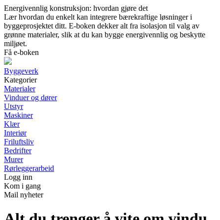
Energivennlig konstruksjon: hvordan gjøre det
Lær hvordan du enkelt kan integrere bærekraftige løsninger i
byggeprosjektet ditt. E-boken dekker alt fra isolasjon til valg av
grønne materialer, slik at du kan bygge energivennlig og beskytte
miljøet.
Få e-boken
Byggeverk
Kategorier
Materialer
Vinduer og dører
Utstyr
Maskiner
Klær
Interiør
Friluftsliv
Bedrifter
Murer
Rørleggerarbeid
Logg inn
Kom i gang
Mail nyheter
Alt du trenger å vite om vindu