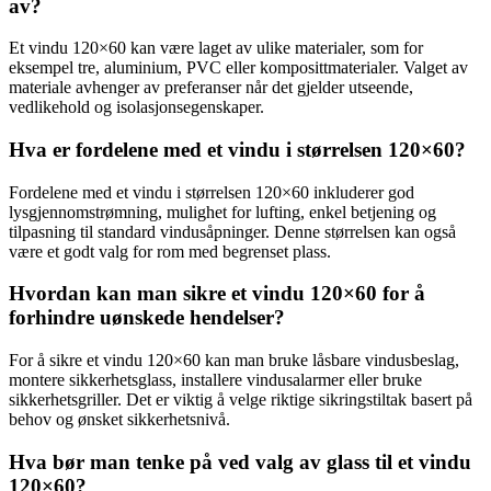
av?
Et vindu 120×60 kan være laget av ulike materialer, som for
eksempel tre, aluminium, PVC eller komposittmaterialer. Valget av
materiale avhenger av preferanser når det gjelder utseende,
vedlikehold og isolasjonsegenskaper.
Hva er fordelene med et vindu i størrelsen 120×60?
Fordelene med et vindu i størrelsen 120×60 inkluderer god
lysgjennomstrømning, mulighet for lufting, enkel betjening og
tilpasning til standard vindusåpninger. Denne størrelsen kan også
være et godt valg for rom med begrenset plass.
Hvordan kan man sikre et vindu 120×60 for å
forhindre uønskede hendelser?
For å sikre et vindu 120×60 kan man bruke låsbare vindusbeslag,
montere sikkerhetsglass, installere vindusalarmer eller bruke
sikkerhetsgriller. Det er viktig å velge riktige sikringstiltak basert på
behov og ønsket sikkerhetsnivå.
Hva bør man tenke på ved valg av glass til et vindu
120×60?