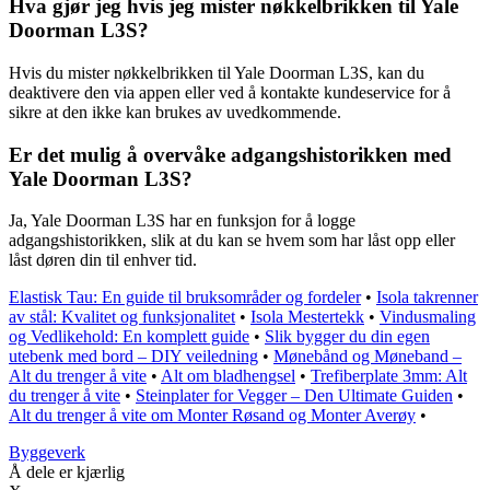
Hva gjør jeg hvis jeg mister nøkkelbrikken til Yale
Doorman L3S?
Hvis du mister nøkkelbrikken til Yale Doorman L3S, kan du
deaktivere den via appen eller ved å kontakte kundeservice for å
sikre at den ikke kan brukes av uvedkommende.
Er det mulig å overvåke adgangshistorikken med
Yale Doorman L3S?
Ja, Yale Doorman L3S har en funksjon for å logge
adgangshistorikken, slik at du kan se hvem som har låst opp eller
låst døren din til enhver tid.
Elastisk Tau: En guide til bruksområder og fordeler
•
Isola takrenner
av stål: Kvalitet og funksjonalitet
•
Isola Mestertekk
•
Vindusmaling
og Vedlikehold: En komplett guide
•
Slik bygger du din egen
utebenk med bord – DIY veiledning
•
Mønebånd og Møneband –
Alt du trenger å vite
•
Alt om bladhengsel
•
Trefiberplate 3mm: Alt
du trenger å vite
•
Steinplater for Vegger – Den Ultimate Guiden
•
Alt du trenger å vite om Monter Røsand og Monter Averøy
•
Byggeverk
Å dele er kjærlig