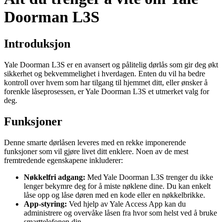
Doorman L3S
Introduksjon
Yale Doorman L3S er en avansert og pålitelig dørlås som gir deg økt
sikkerhet og bekvemmelighet i hverdagen. Enten du vil ha bedre
kontroll over hvem som har tilgang til hjemmet ditt, eller ønsker å
forenkle låseprosessen, er Yale Doorman L3S et utmerket valg for
deg.
Funksjoner
Denne smarte dørlåsen leveres med en rekke imponerende
funksjoner som vil gjøre livet ditt enklere. Noen av de mest
fremtredende egenskapene inkluderer:
Nøkkelfri adgang:
Med Yale Doorman L3S trenger du ikke
lenger bekymre deg for å miste nøklene dine. Du kan enkelt
låse opp og låse døren med en kode eller en nøkkelbrikke.
App-styring:
Ved hjelp av Yale Access App kan du
administrere og overvåke låsen fra hvor som helst ved å bruke
smarttelefonen din.