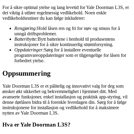
For å sikre optimal ytelse og lang levetid for Yale Doorman L3S, er
det viktig å utføre regelmessig vedlikehold. Noen enkle
vedlikeholdsrutiner du kan følge inkluderer:
Rengjøring:
Hold låsen ren og fri for støv og smuss for å
unngå driftsproblemer.
Batteribytte:
Bytt batteriene i henhold til produsentens
instruksjoner for å sikre kontinuerlig strømforsyning.
Oppdateringer:
Sørg for å installere eventuelle
programvareoppdateringer som er tilgjengelige for låsen for
forbedret ytelse.
Oppsummering
Yale Doorman L3S er et pålitelig og innovativt valg for deg som
ønsker økt sikkerhet og bekvemmelighet i hjemmet ditt. Med
avanserte funksjoner, enkel installasjon og praktisk app-styring, vil
denne dørlåsen bidra til å forenkle hverdagen din. Sørg for å følge
instruksjonene for installasjon og vedlikehold for å maksimere
nytten av Yale Doorman L3S.
Hva er Yale Doorman L3S?