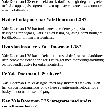
Yale Doorman L3S er en elektronisk dørlås som gir deg muligheten
til å låse opp og låse døren din ved hjelp av en kode, nøkkelbrikke
eller mobiltelefon.
Hvilke funksjoner har Yale Doorman L3S?
Yale Doorman L3S har funksjoner som fjernstyring via app,
tidsstyring for adgang, varsling ved låsing og låsing, samt mulighet
for tilkobling til smarthusløsninger.
Hvordan installeres Yale Doorman L3S?
Yale Doorman L3S kan enkelt installeres på de fleste standarddører
uten behov for store endringer. Det følger med monteringsanvisning
og nødvendig utstyr for enkel montering.
Er Yale Doorman L3S sikker?
Yale Doorman L3S er designet med høy sikkerhet i tankene. Den
har kryptert kommunikasjon og flere autentiseringsmetoder for å
beskytte mot uautorisert adgang.
Kan Yale Doorman L3S integreres med andre
smarthusenheter?