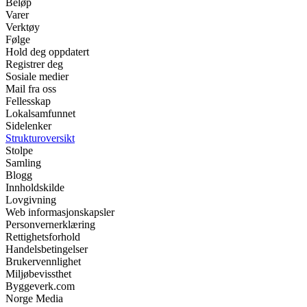
Beløp
Varer
Verktøy
Følge
Hold deg oppdatert
Registrer deg
Sosiale medier
Mail fra oss
Fellesskap
Lokalsamfunnet
Sidelenker
Strukturoversikt
Stolpe
Samling
Blogg
Innholdskilde
Lovgivning
Web informasjonskapsler
Personvernerklæring
Rettighetsforhold
Handelsbetingelser
Brukervennlighet
Miljøbevissthet
Byggeverk.com
Norge Media