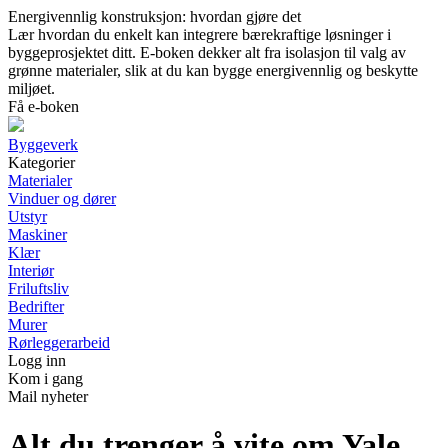
Energivennlig konstruksjon: hvordan gjøre det
Lær hvordan du enkelt kan integrere bærekraftige løsninger i
byggeprosjektet ditt. E-boken dekker alt fra isolasjon til valg av
grønne materialer, slik at du kan bygge energivennlig og beskytte
miljøet.
Få e-boken
Byggeverk
Kategorier
Materialer
Vinduer og dører
Utstyr
Maskiner
Klær
Interiør
Friluftsliv
Bedrifter
Murer
Rørleggerarbeid
Logg inn
Kom i gang
Mail nyheter
Alt du trenger å vite om Yale