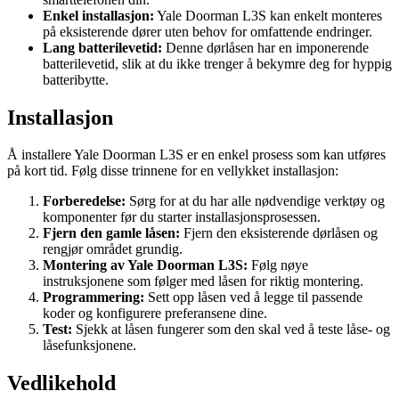
Enkel installasjon:
Yale Doorman L3S kan enkelt monteres
på eksisterende dører uten behov for omfattende endringer.
Lang batterilevetid:
Denne dørlåsen har en imponerende
batterilevetid, slik at du ikke trenger å bekymre deg for hyppig
batteribytte.
Installasjon
Å installere Yale Doorman L3S er en enkel prosess som kan utføres
på kort tid. Følg disse trinnene for en vellykket installasjon:
Forberedelse:
Sørg for at du har alle nødvendige verktøy og
komponenter før du starter installasjonsprosessen.
Fjern den gamle låsen:
Fjern den eksisterende dørlåsen og
rengjør området grundig.
Montering av Yale Doorman L3S:
Følg nøye
instruksjonene som følger med låsen for riktig montering.
Programmering:
Sett opp låsen ved å legge til passende
koder og konfigurere preferansene dine.
Test:
Sjekk at låsen fungerer som den skal ved å teste låse- og
låsefunksjonene.
Vedlikehold