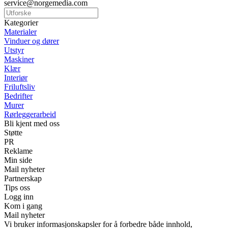
service@norgemedia.com
Kategorier
Materialer
Vinduer og dører
Utstyr
Maskiner
Klær
Interiør
Friluftsliv
Bedrifter
Murer
Rørleggerarbeid
Bli kjent med oss
Støtte
PR
Reklame
Min side
Mail nyheter
Partnerskap
Tips oss
Logg inn
Kom i gang
Mail nyheter
Vi bruker informasjonskapsler for å forbedre både innhold,