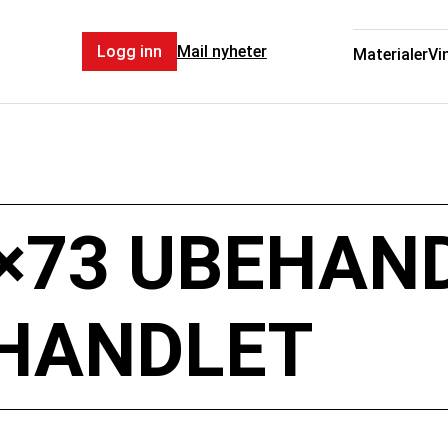
Logg inn
Mail nyheter
Materialer
Vi
3×73 UBEHAN
EHANDLET