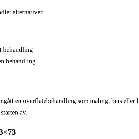
let alternativer
et behandling
en behandling
ått en overflatebehandling som maling, beis eller lak
starten av.
73×73