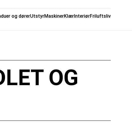
nduer og dører
Utstyr
Maskiner
Klær
Interiør
Friluftsliv
DLET OG