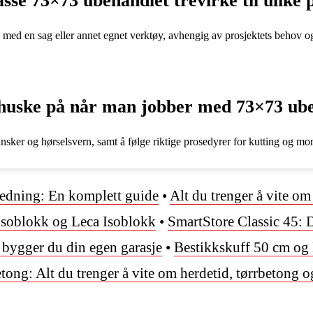
sse 73×73 ubehandlet trevirke til ulike 
s med en sag eller annet egnet verktøy, avhengig av prosjektets behov o
å huske på når man jobber med 73×73 ub
hansker og hørselsvern, samt å følge riktige prosedyrer for kutting og mo
edning: En komplett guide
•
Alt du trenger å vite o
 Isoblokk og Leca Isoblokk
•
SmartStore Classic 45: 
 bygger du din egen garasje
•
Bestikkskuff 50 cm og
tong: Alt du trenger å vite om herdetid, tørrbetong o