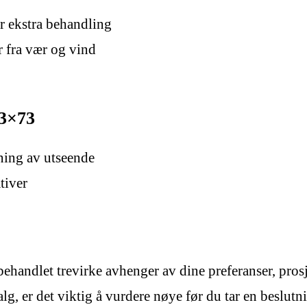
r ekstra behandling
r fra vær og vind
73×73
sning av utseende
tiver
handlet trevirke avhenger av dine preferanser, pros
valg, er det viktig å vurdere nøye før du tar en beslutn