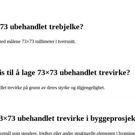
73 ubehandlet trebjelke?
ed målene 73×73 millimeter i tverrsnitt.
is til å lage 73×73 ubehandlet trevirke?
let trevirke på grunn av deres styrke og tilgjengelighet.
3×73 ubehandlet trevirke i byggeprosjek
ormål som stendere, bjelker eller andre strukturelle elementer i bygning