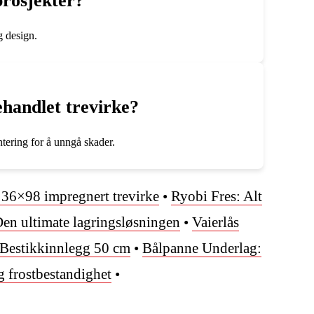
prosjekter?
g design.
ehandlet trevirke?
ntering for å unngå skader.
m 36×98 impregnert trevirke
•
Ryobi Fres: Alt
Den ultimate lagringsløsningen
•
Vaierlås
 Bestikkinnlegg 50 cm
•
Bålpanne Underlag:
g frostbestandighet
•