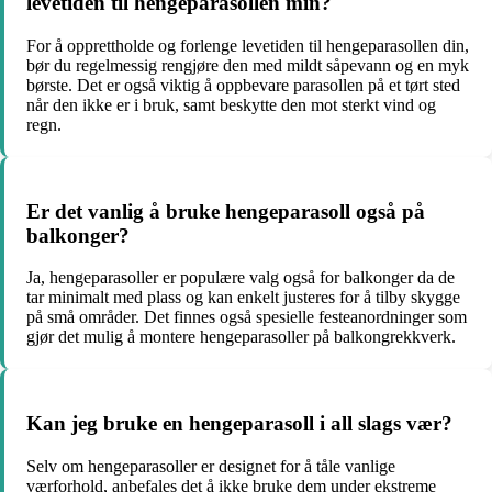
levetiden til hengeparasollen min?
For å opprettholde og forlenge levetiden til hengeparasollen din,
bør du regelmessig rengjøre den med mildt såpevann og en myk
børste. Det er også viktig å oppbevare parasollen på et tørt sted
når den ikke er i bruk, samt beskytte den mot sterkt vind og
regn.
Er det vanlig å bruke hengeparasoll også på
balkonger?
Ja, hengeparasoller er populære valg også for balkonger da de
tar minimalt med plass og kan enkelt justeres for å tilby skygge
på små områder. Det finnes også spesielle festeanordninger som
gjør det mulig å montere hengeparasoller på balkongrekkverk.
Kan jeg bruke en hengeparasoll i all slags vær?
Selv om hengeparasoller er designet for å tåle vanlige
værforhold, anbefales det å ikke bruke dem under ekstreme