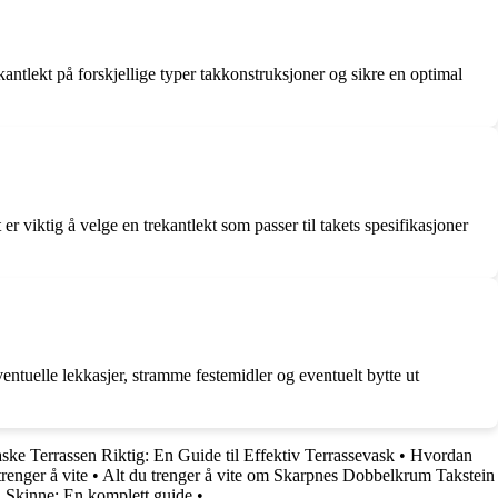
ekantlekt på forskjellige typer takkonstruksjoner og sikre en optimal
 er viktig å velge en trekantlekt som passer til takets spesifikasjoner
entuelle lekkasjer, stramme festemidler og eventuelt bytte ut
ke Terrassen Riktig: En Guide til Effektiv Terrassevask
•
Hvordan
trenger å vite
•
Alt du trenger å vite om Skarpnes Dobbelkrum Takstein
 Skinne: En komplett guide
•