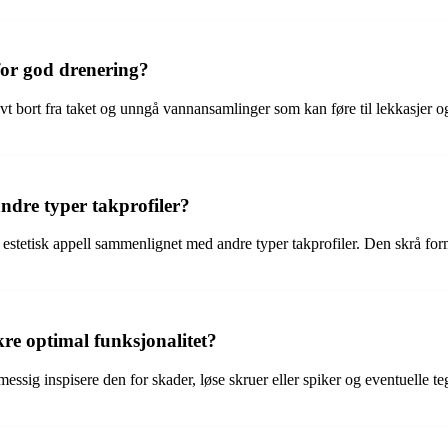
 for god drenering?
ktivt bort fra taket og unngå vannansamlinger som kan føre til lekkasjer og
ndre typer takprofiler?
estetisk appell sammenlignet med andre typer takprofiler. Den skrå forme
re optimal funksjonalitet?
messig inspisere den for skader, løse skruer eller spiker og eventuelle teg