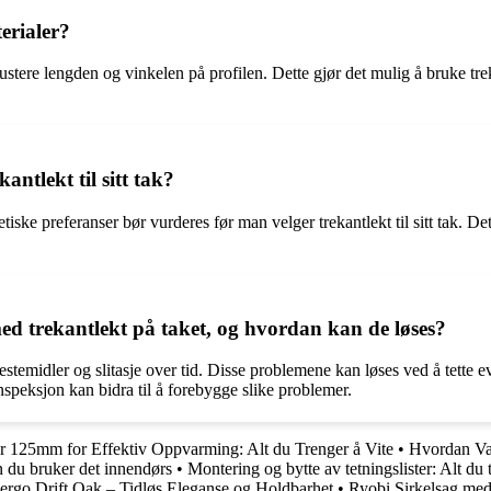
erialer?
 justere lengden og vinkelen på profilen. Dette gjør det mulig å bruke tr
ntlekt til sitt tak?
iske preferanser bør vurderes før man velger trekantlekt til sitt tak. Det
d trekantlekt på taket, og hvordan kan de løses?
stemidler og slitasje over tid. Disse problemene kan løses ved å tette ev
nspeksjon kan bidra til å forebygge slike problemer.
 125mm for Effektiv Oppvarming: Alt du Trenger å Vite
•
Hvordan Vas
n du bruker det innendørs
•
Montering og bytte av tetningslister: Alt du 
ergo Drift Oak – Tidløs Eleganse og Holdbarhet
•
Ryobi Sirkelsag med