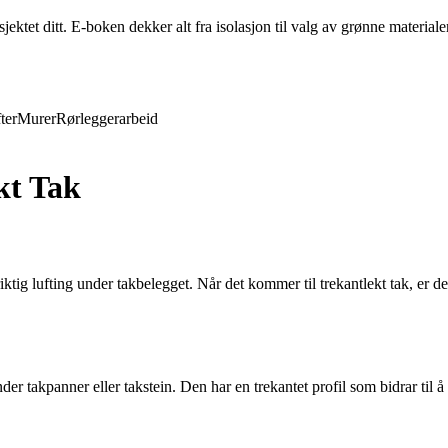
ktet ditt. E-boken dekker alt fra isolasjon til valg av grønne materiale
ter
Murer
Rørleggerarbeid
kt Tak
iktig lufting under takbelegget. Når det kommer til trekantlekt tak, er de
nder takpanner eller takstein. Den har en trekantet profil som bidrar til