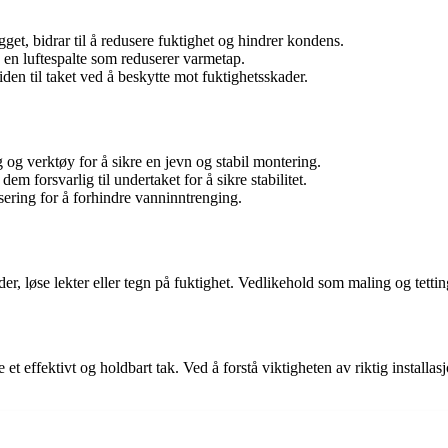
egget, bidrar til å redusere fuktighet og hindrer kondens.
e en luftespalte som reduserer varmetap.
tiden til taket ved å beskytte mot fuktighetsskader.
 og verktøy for å sikre en jevn og stabil montering.
em forsvarlig til undertaket for å sikre stabilitet.
sering for å forhindre vanninntrenging.
der, løse lekter eller tegn på fuktighet. Vedlikehold som maling og tetting
e et effektivt og holdbart tak. Ved å forstå viktigheten av riktig installa