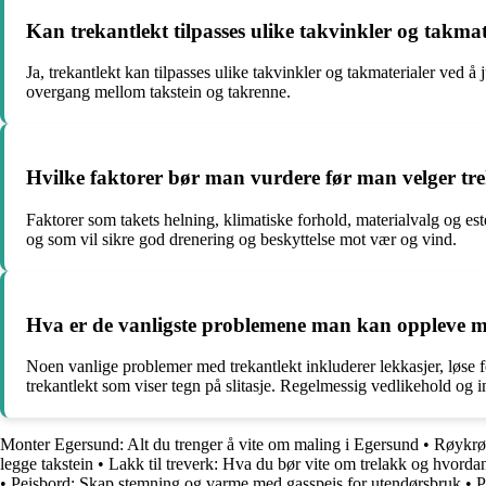
Kan trekantlekt tilpasses ulike takvinkler og takmat
Ja, trekantlekt kan tilpasses ulike takvinkler og takmaterialer ved å
overgang mellom takstein og takrenne.
Hvilke faktorer bør man vurdere før man velger treka
Faktorer som takets helning, klimatiske forhold, materialvalg og estet
og som vil sikre god drenering og beskyttelse mot vær og vind.
Hva er de vanligste problemene man kan oppleve me
Noen vanlige problemer med trekantlekt inkluderer lekkasjer, løse fe
trekantlekt som viser tegn på slitasje. Regelmessig vedlikehold og i
Monter Egersund: Alt du trenger å vite om maling i Egersund
•
Røykrør
legge takstein
•
Lakk til treverk: Hva du bør vite om trelakk og hvorda
•
Peisbord: Skap stemning og varme med gasspeis for utendørsbruk
•
P