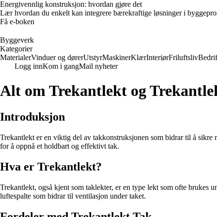
Energivennlig konstruksjon: hvordan gjøre det
Lær hvordan du enkelt kan integrere bærekraftige løsninger i byggeprosje
Få e-boken
Byggeverk
Kategorier
Materialer
Vinduer og dører
Utstyr
Maskiner
Klær
Interiør
Friluftsliv
Bedrif
Logg inn
Kom i gang
Mail nyheter
Alt om Trekantlekt og Trekantle
Introduksjon
Trekantlekt er en viktig del av takkonstruksjonen som bidrar til å sikre r
for å oppnå et holdbart og effektivt tak.
Hva er Trekantlekt?
Trekantlekt, også kjent som taklekter, er en type lekt som ofte brukes u
luftespalte som bidrar til ventilasjon under taket.
Fordeler med Trekantlekt Tak