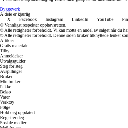
Byggeverk
Å dele er kjærlig
X
Facebook
Instagram
LinkedIn
YouTube
Pin
© Vennligst respekter opphavsretten.
© Alle rettigheter forbeholdt. Vi kan motta en andel av salget når du h
© Alle rettigheter forbeholdt. Denne siden bruker tilknyttede lenker som 
Artikler
Gratis materiale
Tilby
Anmeldelser
Utvalgsguider
Steg for steg
Avspillinger
Bruker
Min bruker
Pakke
Beløp
Varer
Verktøy
Følge
Hold deg oppdatert
Registrer deg
Sosiale medier
Mail fra oss