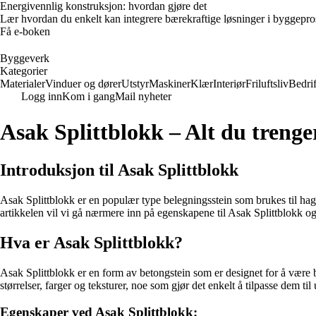
Energivennlig konstruksjon: hvordan gjøre det
Lær hvordan du enkelt kan integrere bærekraftige løsninger i byggeprosje
Få e-boken
Byggeverk
Kategorier
Materialer
Vinduer og dører
Utstyr
Maskiner
Klær
Interiør
Friluftsliv
Bedrif
Logg inn
Kom i gang
Mail nyheter
Asak Splittblokk – Alt du trenge
Introduksjon til Asak Splittblokk
Asak Splittblokk er en populær type belegningsstein som brukes til hage o
artikkelen vil vi gå nærmere inn på egenskapene til Asak Splittblokk o
Hva er Asak Splittblokk?
Asak Splittblokk er en form av betongstein som er designet for å være bå
størrelser, farger og teksturer, noe som gjør det enkelt å tilpasse dem ti
Egenskaper ved Asak Splittblokk: