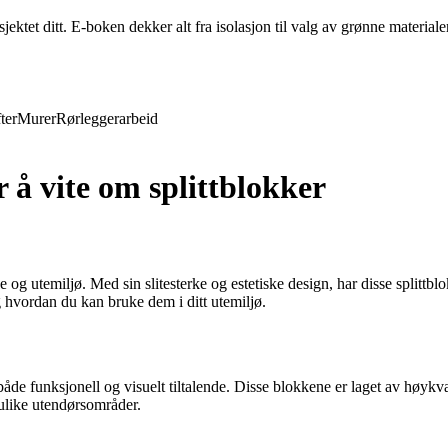
ktet ditt. E-boken dekker alt fra isolasjon til valg av grønne materiale
ter
Murer
Rørleggerarbeid
r å vite om splittblokker
g utemiljø. Med sin slitesterke og estetiske design, har disse splittblok
g hvordan du kan bruke dem i ditt utemiljø.
de funksjonell og visuelt tiltalende. Disse blokkene er laget av høykval
l ulike utendørsområder.