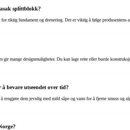
asak splittblokk?
 for riktig fundament og drenering. Det er viktig å følge produsentens a
som gir mange designmuligheter. Du kan lage rette eller buede konstruks
å bevare utseendet over tid?
t å rengjøre dem jevnlig med mild såpe og vann for å fjerne smuss og alg
 Norge?