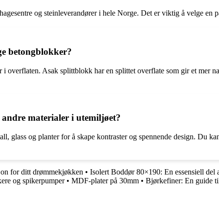
agesentre og steinleverandører i hele Norge. Det er viktig å velge en p
ige betongblokker?
i overflaten. Asak splittblokk har en splittet overflate som gir et mer 
ndre materialer i utemiljøet?
l, glass og planter for å skape kontraster og spennende design. Du kan b
jon for ditt drømmekjøkken
•
Isolert Boddør 80×190: En essensiell del 
kkere og spikerpumper
•
MDF-plater på 30mm
•
Bjørkefiner: En guide ti