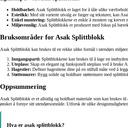
Holdbarhet:
Asak Splittblokk er laget for å tåle ulike værforhol
Estetikk:
Med sitt varierte utvalg av farger og teksturer, kan Asa
Enkel montering:
Splittblokkene er enkle å montere og krever
Miljøvennlig:
Asak Splittblokk er produsert med fokus på bærekr
Bruksområder for Asak Splittblokk
Asak Splittblokk kan brukes til en rekke ulike formål i utendørs miljø
Inngangsparti:
Splittblokkene kan brukes til å lage en innbydend
Uteplass:
Skap en elegant og funksjonell uteplass ved å bruke 
Hagestier:
Definer hagestiene dine på en stilfull måte ved å leg
Støttemurer:
Bygg solide og holdbare støttemurer med splittblokk
Oppsummering
Asak Splittblokk er et allsidig og holdbart materiale som kan brukes t
ønsker å fornye sitt utendørsområde. Utforsk de ulike designmulighet
Hva er asak splittblokk?