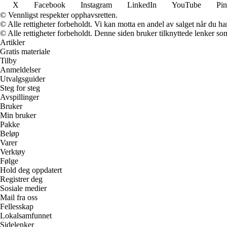
X
Facebook
Instagram
LinkedIn
YouTube
Pin
© Vennligst respekter opphavsretten.
© Alle rettigheter forbeholdt. Vi kan motta en andel av salget når du h
© Alle rettigheter forbeholdt. Denne siden bruker tilknyttede lenker som 
Artikler
Gratis materiale
Tilby
Anmeldelser
Utvalgsguider
Steg for steg
Avspillinger
Bruker
Min bruker
Pakke
Beløp
Varer
Verktøy
Følge
Hold deg oppdatert
Registrer deg
Sosiale medier
Mail fra oss
Fellesskap
Lokalsamfunnet
Sidelenker