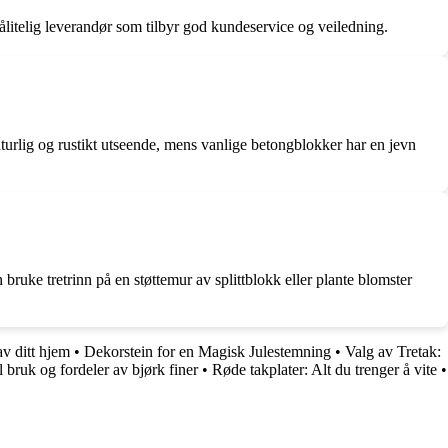
ålitelig leverandør som tilbyr god kundeservice og veiledning.
naturlig og rustikt utseende, mens vanlige betongblokker har en jevn
ruke tretrinn på en støttemur av splittblokk eller plante blomster
av ditt hjem
•
Dekorstein for en Magisk Julestemning
•
Valg av Tretak:
l bruk og fordeler av bjørk finer
•
Røde takplater: Alt du trenger å vite
•