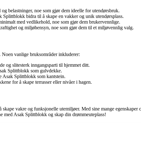
d og belastninger, noe som gjør dem ideelle for utendørsbruk.
k Splittblokk bidra til å skape en vakker og unik utendørsplass.
 minimalt med vedlikehold, noe som gjør dem brukervennlige.
aftighet og miljøhensyn, noe som gjør dem til et miljøvennlig valg.
er. Noen vanlige bruksområder inkluderer:
e og slitesterk inngangsparti til hjemmet ditt.
Asak Splittblokk som gulvdekke.
ge Asak Splittblokk som kantstein.
ene for å skape terrasser eller nivåer i hagen.
il å skape vakre og funksjonelle utemiljøer. Med sine mange egenskaper 
ene med Asak Splittblokk og skap din drømmeuteplass!