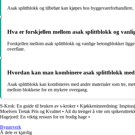
Asak splittblokk og tilbehør kan kjøpes hos byggevareforhandlere, h
Hva er forskjellen mellom asak splittblokk og vanl
Forskjellen mellom asak splittblokk og vanlige betongblokker ligger 
overflate.
Hvordan kan man kombinere asak splittblokk med a
Asak splittblokk kan kombineres med andre materialer som tre, metal
mellom blokkene for en mykere overgang.
S-Krok: En guide til bruken av s-kroker
•
Kjøkkeninnredning: Inspiras
Moelven Tretak Pris og Kvalitet
•
Alt du trenger å vite om spikeruttre
Hagejord: En viktig ressurs for en frodig hage
•
Byggeverk
Å dele er kjærlig