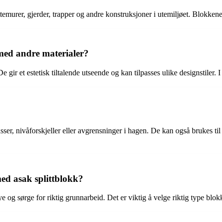
murer, gjerder, trapper og andre konstruksjoner i utemiljøet. Blokkene ha
 med andre materialer?
gir et estetisk tiltalende utseende og kan tilpasses ulike designstiler. I
sser, nivåforskjeller eller avgrensninger i hagen. De kan også brukes til
ed asak splittblokk?
ye og sørge for riktig grunnarbeid. Det er viktig å velge riktig type blo