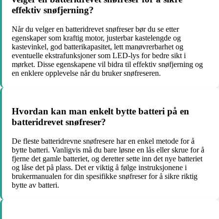
effektiv snøfjerning?
Når du velger en batteridrevet snøfreser bør du se etter
egenskaper som kraftig motor, justerbar kastelengde og
kastevinkel, god batterikapasitet, lett manøvrerbarhet og
eventuelle ekstrafunksjoner som LED-lys for bedre sikt i
mørket. Disse egenskapene vil bidra til effektiv snøfjerning og
en enklere opplevelse når du bruker snøfreseren.
Hvordan kan man enkelt bytte batteri på en
batteridrevet snøfreser?
De fleste batteridrevne snøfresere har en enkel metode for å
bytte batteri. Vanligvis må du bare løsne en lås eller skrue for å
fjerne det gamle batteriet, og deretter sette inn det nye batteriet
og låse det på plass. Det er viktig å følge instruksjonene i
brukermanualen for din spesifikke snøfreser for å sikre riktig
bytte av batteri.