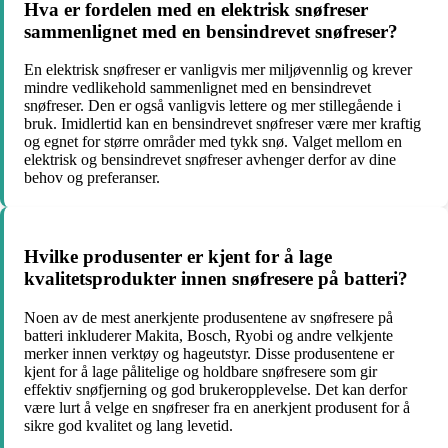
Hva er fordelen med en elektrisk snøfreser
sammenlignet med en bensindrevet snøfreser?
En elektrisk snøfreser er vanligvis mer miljøvennlig og krever
mindre vedlikehold sammenlignet med en bensindrevet
snøfreser. Den er også vanligvis lettere og mer stillegående i
bruk. Imidlertid kan en bensindrevet snøfreser være mer kraftig
og egnet for større områder med tykk snø. Valget mellom en
elektrisk og bensindrevet snøfreser avhenger derfor av dine
behov og preferanser.
Hvilke produsenter er kjent for å lage
kvalitetsprodukter innen snøfresere på batteri?
Noen av de mest anerkjente produsentene av snøfresere på
batteri inkluderer Makita, Bosch, Ryobi og andre velkjente
merker innen verktøy og hageutstyr. Disse produsentene er
kjent for å lage pålitelige og holdbare snøfresere som gir
effektiv snøfjerning og god brukeropplevelse. Det kan derfor
være lurt å velge en snøfreser fra en anerkjent produsent for å
sikre god kvalitet og lang levetid.