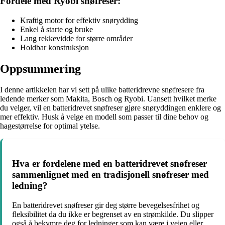
Fordele med Ryobi snøfreser:
Kraftig motor for effektiv snørydding
Enkel å starte og bruke
Lang rekkevidde for større områder
Holdbar konstruksjon
Oppsummering
I denne artikkelen har vi sett på ulike batteridrevne snøfresere fra
ledende merker som Makita, Bosch og Ryobi. Uansett hvilket merke
du velger, vil en batteridrevet snøfreser gjøre snøryddingen enklere og
mer effektiv. Husk å velge en modell som passer til dine behov og
hagestørrelse for optimal ytelse.
Hva er fordelene med en batteridrevet snøfreser
sammenlignet med en tradisjonell snøfreser med
ledning?
En batteridrevet snøfreser gir deg større bevegelsesfrihet og
fleksibilitet da du ikke er begrenset av en strømkilde. Du slipper
også å bekymre deg for ledninger som kan være i veien eller