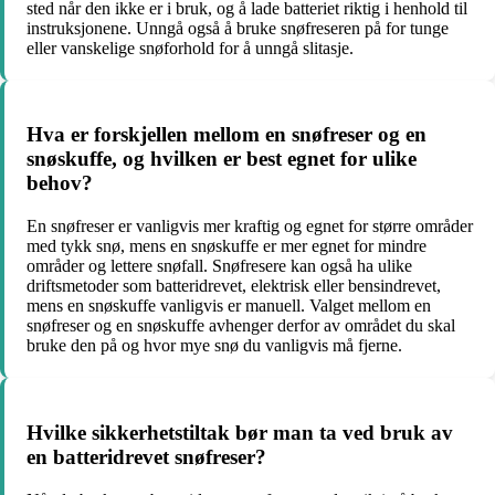
sted når den ikke er i bruk, og å lade batteriet riktig i henhold til
instruksjonene. Unngå også å bruke snøfreseren på for tunge
eller vanskelige snøforhold for å unngå slitasje.
Hva er forskjellen mellom en snøfreser og en
snøskuffe, og hvilken er best egnet for ulike
behov?
En snøfreser er vanligvis mer kraftig og egnet for større områder
med tykk snø, mens en snøskuffe er mer egnet for mindre
områder og lettere snøfall. Snøfresere kan også ha ulike
driftsmetoder som batteridrevet, elektrisk eller bensindrevet,
mens en snøskuffe vanligvis er manuell. Valget mellom en
snøfreser og en snøskuffe avhenger derfor av området du skal
bruke den på og hvor mye snø du vanligvis må fjerne.
Hvilke sikkerhetstiltak bør man ta ved bruk av
en batteridrevet snøfreser?