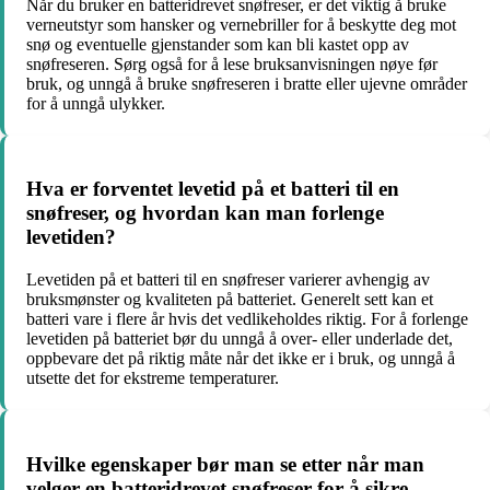
Når du bruker en batteridrevet snøfreser, er det viktig å bruke
verneutstyr som hansker og vernebriller for å beskytte deg mot
snø og eventuelle gjenstander som kan bli kastet opp av
snøfreseren. Sørg også for å lese bruksanvisningen nøye før
bruk, og unngå å bruke snøfreseren i bratte eller ujevne områder
for å unngå ulykker.
Hva er forventet levetid på et batteri til en
snøfreser, og hvordan kan man forlenge
levetiden?
Levetiden på et batteri til en snøfreser varierer avhengig av
bruksmønster og kvaliteten på batteriet. Generelt sett kan et
batteri vare i flere år hvis det vedlikeholdes riktig. For å forlenge
levetiden på batteriet bør du unngå å over- eller underlade det,
oppbevare det på riktig måte når det ikke er i bruk, og unngå å
utsette det for ekstreme temperaturer.
Hvilke egenskaper bør man se etter når man
velger en batteridrevet snøfreser for å sikre