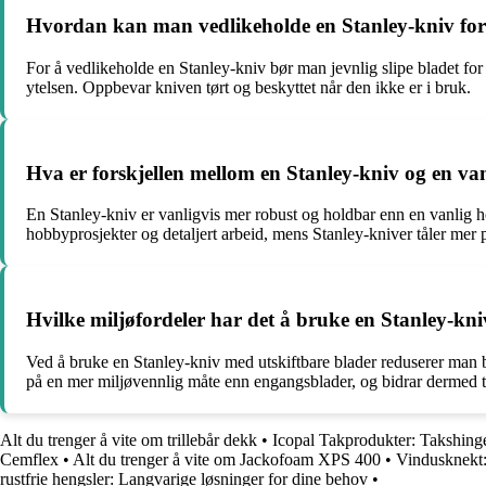
Hvordan kan man vedlikeholde en Stanley-kniv for å
For å vedlikeholde en Stanley-kniv bør man jevnlig slipe bladet fo
ytelsen. Oppbevar kniven tørt og beskyttet når den ikke er i bruk.
Hva er forskjellen mellom en Stanley-kniv og en v
En Stanley-kniv er vanligvis mer robust og holdbar enn en vanlig h
hobbyprosjekter og detaljert arbeid, mens Stanley-kniver tåler mer p
Hvilke miljøfordeler har det å bruke en Stanley-kn
Ved å bruke en Stanley-kniv med utskiftbare blader reduserer man be
på en mer miljøvennlig måte enn engangsblader, og bidrar dermed ti
Alt du trenger å vite om trillebår dekk
•
Icopal Takprodukter: Takshing
Cemflex
•
Alt du trenger å vite om Jackofoam XPS 400
•
Vindusknekt
rustfrie hengsler: Langvarige løsninger for dine behov
•