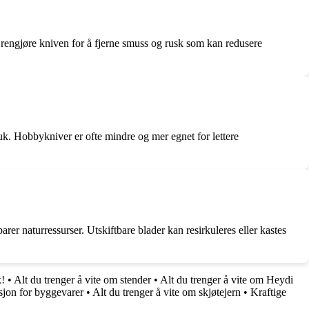
 rengjøre kniven for å fjerne smuss og rusk som kan redusere
k. Hobbykniver er ofte mindre og mer egnet for lettere
r naturressurser. Utskiftbare blader kan resirkuleres eller kastes
k!
•
Alt du trenger å vite om stender
•
Alt du trenger å vite om Heydi
jon for byggevarer
•
Alt du trenger å vite om skjøtejern
•
Kraftige