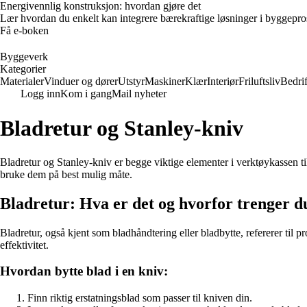
Energivennlig konstruksjon: hvordan gjøre det
Lær hvordan du enkelt kan integrere bærekraftige løsninger i byggeprosje
Få e-boken
Byggeverk
Kategorier
Materialer
Vinduer og dører
Utstyr
Maskiner
Klær
Interiør
Friluftsliv
Bedrif
Logg inn
Kom i gang
Mail nyheter
Bladretur og Stanley-kniv
Bladretur og Stanley-kniv er begge viktige elementer i verktøykassen t
bruke dem på best mulig måte.
Bladretur: Hva er det og hvorfor trenger d
Bladretur, også kjent som bladhåndtering eller bladbytte, refererer til p
effektivitet.
Hvordan bytte blad i en kniv:
Finn riktig erstatningsblad som passer til kniven din.