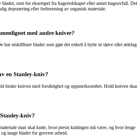
 blader, som for eksempel fra hageredskaper eller annet hageavfall. Det 
ndig deponering eller forbrenning av organisk materiale.
ammenlignet med andre kniver?
De har utskiftbare blader som gjør det enkelt å bytte ut sløve eller ødel
v en Stanley-kniv?
ltid bruke kniven med forsiktighet og oppmerksomhet. Hold kniven skarp 
 Stanley-kniv?
materiale man skal kutte, hvor presis kuttingen må være, og hvor lenge 
 og lange blader for grovere arbeid.