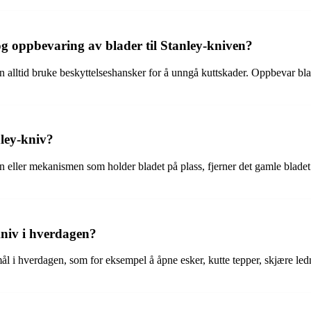
og oppbevaring av blader til Stanley-kniven?
alltid bruke beskyttelseshansker for å unngå kuttskader. Oppbevar blade
ley-kniv?
n eller mekanismen som holder bladet på plass, fjerner det gamle bladet 
kniv i hverdagen?
mål i hverdagen, som for eksempel å åpne esker, kutte tepper, skjære led