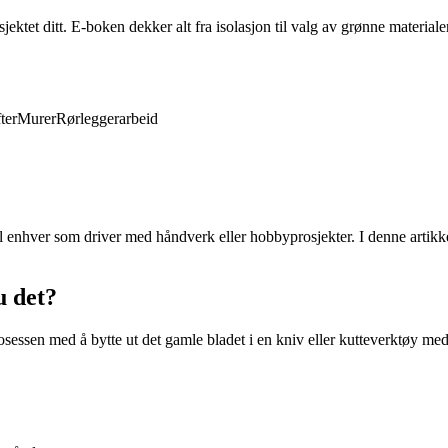
ktet ditt. E-boken dekker alt fra isolasjon til valg av grønne materiale
ter
Murer
Rørleggerarbeid
il enhver som driver med håndverk eller hobbyprosjekter. I denne artik
u det?
rosessen med å bytte ut det gamle bladet i en kniv eller kutteverktøy med