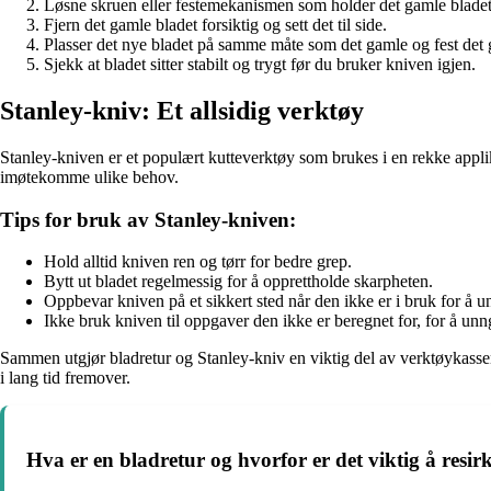
Løsne skruen eller festemekanismen som holder det gamle bladet
Fjern det gamle bladet forsiktig og sett det til side.
Plasser det nye bladet på samme måte som det gamle og fest det 
Sjekk at bladet sitter stabilt og trygt før du bruker kniven igjen.
Stanley-kniv: Et allsidig verktøy
Stanley-kniven er et populært kutteverktøy som brukes i en rekke applika
imøtekomme ulike behov.
Tips for bruk av Stanley-kniven:
Hold alltid kniven ren og tørr for bedre grep.
Bytt ut bladet regelmessig for å opprettholde skarpheten.
Oppbevar kniven på et sikkert sted når den ikke er i bruk for å u
Ikke bruk kniven til oppgaver den ikke er beregnet for, for å unn
Sammen utgjør bladretur og Stanley-kniv en viktig del av verktøykassen 
i lang tid fremover.
Hva er en bladretur og hvorfor er det viktig å resirk