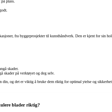
 på plass.
godt.
sjoner, fra byggeprosjekter til kunsthåndverk. Den er kjent for sin hold
nngå skader.
gå skader på verktøyet og deg selv.
din, og det er viktig å bruke dem riktig for optimal ytelse og sikkerhe
ulere blader riktig?