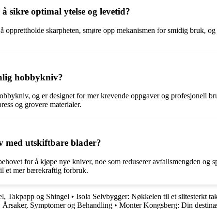
 sikre optimal ytelse og levetid?
r å opprettholde skarpheten, smøre opp mekanismen for smidig bruk, og
anlig hobbykniv?
obbykniv, og er designet for mer krevende oppgaver og profesjonell bru
ress og grovere materialer.
iv med utskiftbare blader?
hovet for å kjøpe nye kniver, noe som reduserer avfallsmengden og spare
l et mer bærekraftig forbruk.
el, Takpapp og Shingel
•
Isola Selvbygger: Nøkkelen til et slitesterkt ta
: Årsaker, Symptomer og Behandling
•
Monter Kongsberg: Din destinas