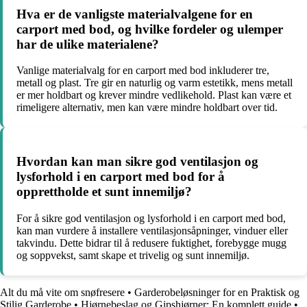
Hva er de vanligste materialvalgene for en
carport med bod, og hvilke fordeler og ulemper
har de ulike materialene?
Vanlige materialvalg for en carport med bod inkluderer tre,
metall og plast. Tre gir en naturlig og varm estetikk, mens metall
er mer holdbart og krever mindre vedlikehold. Plast kan være et
rimeligere alternativ, men kan være mindre holdbart over tid.
Hvordan kan man sikre god ventilasjon og
lysforhold i en carport med bod for å
opprettholde et sunt innemiljø?
For å sikre god ventilasjon og lysforhold i en carport med bod,
kan man vurdere å installere ventilasjonsåpninger, vinduer eller
takvindu. Dette bidrar til å redusere fuktighet, forebygge mugg
og soppvekst, samt skape et trivelig og sunt innemiljø.
Alt du må vite om snøfresere
•
Garderobeløsninger for en Praktisk og
Stilig Garderobe
•
Hjørnebeslag og Gipshjørner: En komplett guide
•