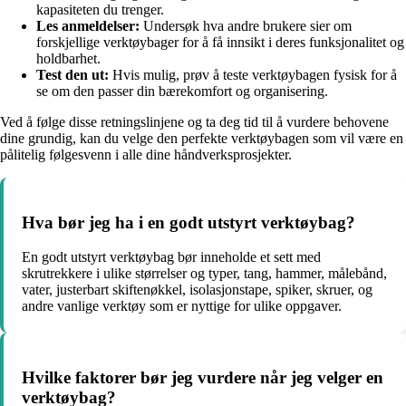
kapasiteten du trenger.
Les anmeldelser:
Undersøk hva andre brukere sier om
forskjellige verktøybager for å få innsikt i deres funksjonalitet og
holdbarhet.
Test den ut:
Hvis mulig, prøv å teste verktøybagen fysisk for å
se om den passer din bærekomfort og organisering.
Ved å følge disse retningslinjene og ta deg tid til å vurdere behovene
dine grundig, kan du velge den perfekte verktøybagen som vil være en
pålitelig følgesvenn i alle dine håndverksprosjekter.
Hva bør jeg ha i en godt utstyrt verktøybag?
En godt utstyrt verktøybag bør inneholde et sett med
skrutrekkere i ulike størrelser og typer, tang, hammer, målebånd,
vater, justerbart skiftenøkkel, isolasjonstape, spiker, skruer, og
andre vanlige verktøy som er nyttige for ulike oppgaver.
Hvilke faktorer bør jeg vurdere når jeg velger en
verktøybag?