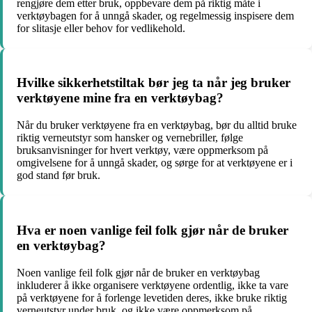
rengjøre dem etter bruk, oppbevare dem på riktig måte i
verktøybagen for å unngå skader, og regelmessig inspisere dem
for slitasje eller behov for vedlikehold.
Hvilke sikkerhetstiltak bør jeg ta når jeg bruker
verktøyene mine fra en verktøybag?
Når du bruker verktøyene fra en verktøybag, bør du alltid bruke
riktig verneutstyr som hansker og vernebriller, følge
bruksanvisninger for hvert verktøy, være oppmerksom på
omgivelsene for å unngå skader, og sørge for at verktøyene er i
god stand før bruk.
Hva er noen vanlige feil folk gjør når de bruker
en verktøybag?
Noen vanlige feil folk gjør når de bruker en verktøybag
inkluderer å ikke organisere verktøyene ordentlig, ikke ta vare
på verktøyene for å forlenge levetiden deres, ikke bruke riktig
verneutstyr under bruk, og ikke være oppmerksom på