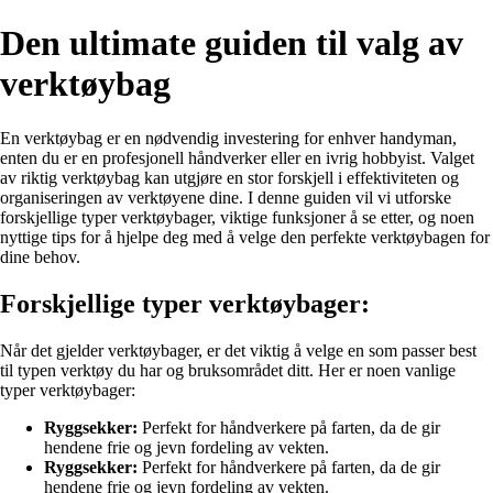
Den ultimate guiden til valg av
verktøybag
En verktøybag er en nødvendig investering for enhver handyman,
enten du er en profesjonell håndverker eller en ivrig hobbyist. Valget
av riktig verktøybag kan utgjøre en stor forskjell i effektiviteten og
organiseringen av verktøyene dine. I denne guiden vil vi utforske
forskjellige typer verktøybager, viktige funksjoner å se etter, og noen
nyttige tips for å hjelpe deg med å velge den perfekte verktøybagen for
dine behov.
Forskjellige typer verktøybager:
Når det gjelder verktøybager, er det viktig å velge en som passer best
til typen verktøy du har og bruksområdet ditt. Her er noen vanlige
typer verktøybager:
Ryggsekker:
Perfekt for håndverkere på farten, da de gir
hendene frie og jevn fordeling av vekten.
Ryggsekker:
Perfekt for håndverkere på farten, da de gir
hendene frie og jevn fordeling av vekten.