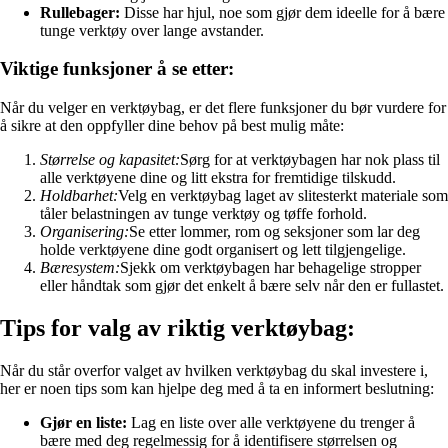
Rullebager:
Disse har hjul, noe som gjør dem ideelle for å bære
tunge verktøy over lange avstander.
Viktige funksjoner å se etter:
Når du velger en verktøybag, er det flere funksjoner du bør vurdere for
å sikre at den oppfyller dine behov på best mulig måte:
Størrelse og kapasitet:
Sørg for at verktøybagen har nok plass til
alle verktøyene dine og litt ekstra for fremtidige tilskudd.
Holdbarhet:
Velg en verktøybag laget av slitesterkt materiale som
tåler belastningen av tunge verktøy og tøffe forhold.
Organisering:
Se etter lommer, rom og seksjoner som lar deg
holde verktøyene dine godt organisert og lett tilgjengelige.
Bæresystem:
Sjekk om verktøybagen har behagelige stropper
eller håndtak som gjør det enkelt å bære selv når den er fullastet.
Tips for valg av riktig verktøybag:
Når du står overfor valget av hvilken verktøybag du skal investere i,
her er noen tips som kan hjelpe deg med å ta en informert beslutning:
Gjør en liste:
Lag en liste over alle verktøyene du trenger å
bære med deg regelmessig for å identifisere størrelsen og