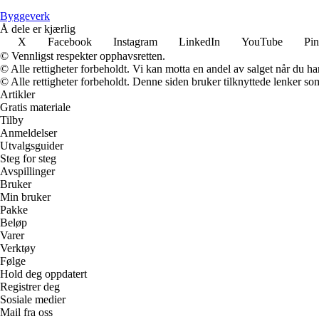
Byggeverk
Å dele er kjærlig
X
Facebook
Instagram
LinkedIn
YouTube
Pin
© Vennligst respekter opphavsretten.
© Alle rettigheter forbeholdt. Vi kan motta en andel av salget når du h
© Alle rettigheter forbeholdt. Denne siden bruker tilknyttede lenker som 
Artikler
Gratis materiale
Tilby
Anmeldelser
Utvalgsguider
Steg for steg
Avspillinger
Bruker
Min bruker
Pakke
Beløp
Varer
Verktøy
Følge
Hold deg oppdatert
Registrer deg
Sosiale medier
Mail fra oss