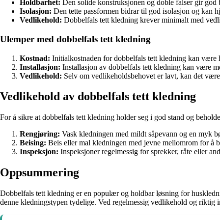
Holdbarhet:
Den solide konstruksjonen og doble falser gir god be
Isolasjon:
Den tette passformen bidrar til god isolasjon og kan
Vedlikehold:
Dobbelfals tett kledning krever minimalt med vedl
Ulemper med dobbelfals tett kledning
Kostnad:
Initialkostnaden for dobbelfals tett kledning kan væ
Installasjon:
Installasjon av dobbelfals tett kledning kan være me
Vedlikehold:
Selv om vedlikeholdsbehovet er lavt, kan det være 
Vedlikehold av dobbelfals tett kledning
For å sikre at dobbelfals tett kledning holder seg i god stand og behold
Rengjøring:
Vask kledningen med mildt såpevann og en myk børs
Beising:
Beis eller mal kledningen med jevne mellomrom for å be
Inspeksjon:
Inspeksjoner regelmessig for sprekker, råte eller and
Oppsummering
Dobbelfals tett kledning er en populær og holdbar løsning for huskled
denne kledningstypen tydelige. Ved regelmessig vedlikehold og riktig ins