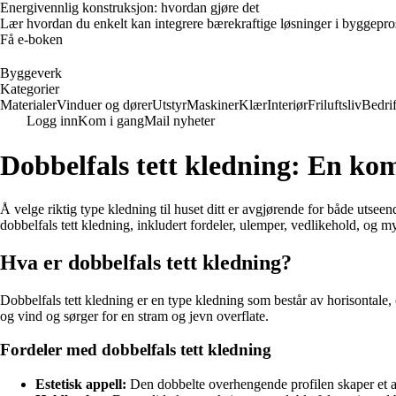
Energivennlig konstruksjon: hvordan gjøre det
Lær hvordan du enkelt kan integrere bærekraftige løsninger i byggeprosje
Få e-boken
Byggeverk
Kategorier
Materialer
Vinduer og dører
Utstyr
Maskiner
Klær
Interiør
Friluftsliv
Bedrif
Logg inn
Kom i gang
Mail nyheter
Dobbelfals tett kledning: En kom
Å velge riktig type kledning til huset ditt er avgjørende for både utsee
dobbelfals tett kledning, inkludert fordeler, ulemper, vedlikehold, og 
Hva er dobbelfals tett kledning?
Dobbelfals tett kledning er en type kledning som består av horisontale,
og vind og sørger for en stram og jevn overflate.
Fordeler med dobbelfals tett kledning
Estetisk appell:
Den dobbelte overhengende profilen skaper et at