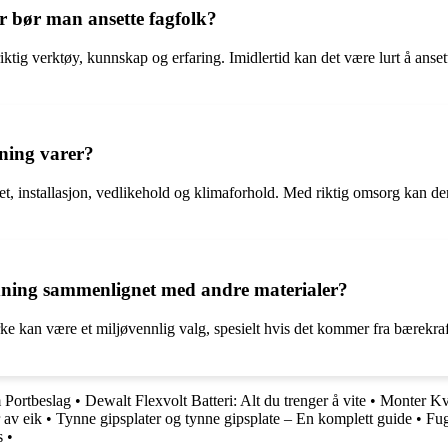
ler bør man ansette fagfolk?
 riktig verktøy, kunnskap og erfaring. Imidlertid kan det være lurt å ans
dning varer?
et, installasjon, vedlikehold og klimaforhold. Med riktig omsorg kan den
ledning sammenlignet med andre materialer?
rke kan være et miljøvennlig valg, spesielt hvis det kommer fra bærekraf
m Portbeslag
•
Dewalt Flexvolt Batteri: Alt du trenger å vite
•
Monter Kvi
 av eik
•
Tynne gipsplater og tynne gipsplate – En komplett guide
•
Fug
s
•