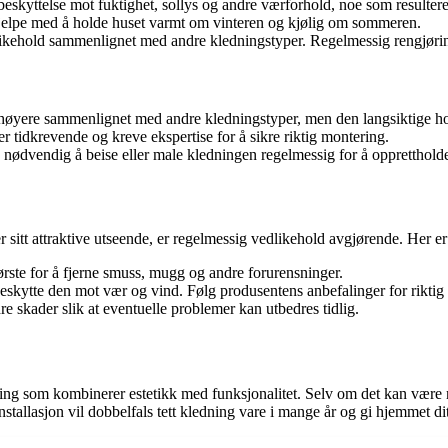
skyttelse mot fuktighet, sollys og andre værforhold, noe som resulterer
 hjelpe med å holde huset varmt om vinteren og kjølig om sommeren.
ikehold sammenlignet med andre kledningstyper. Regelmessig rengjøring
re høyere sammenlignet med andre kledningstyper, men den langsiktige 
r tidkrevende og kreve ekspertise for å sikre riktig montering.
nødvendig å beise eller male kledningen regelmessig for å opprettholde
er sitt attraktive utseende, er regelmessig vedlikehold avgjørende. Her e
te for å fjerne smuss, mugg og andre forurensninger.
skytte den mot vær og vind. Følg produsentens anbefalinger for riktig 
re skader slik at eventuelle problemer kan utbedres tidlig.
ning som kombinerer estetikk med funksjonalitet. Selv om det kan være 
tallasjon vil dobbelfals tett kledning vare i mange år og gi hjemmet dit