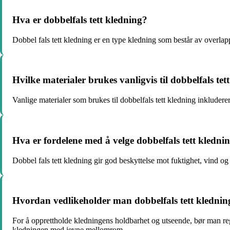
Hva er dobbelfals tett kledning?
Dobbel fals tett kledning er en type kledning som består av overla
Hvilke materialer brukes vanligvis til dobbelfals tet
Vanlige materialer som brukes til dobbelfals tett kledning inkludere
Hva er fordelene med å velge dobbelfals tett klednin
Dobbel fals tett kledning gir god beskyttelse mot fuktighet, vind og
Hvordan vedlikeholder man dobbelfals tett klednin
For å opprettholde kledningens holdbarhet og utseende, bør man rege
kledningen med jevne mellomrom.