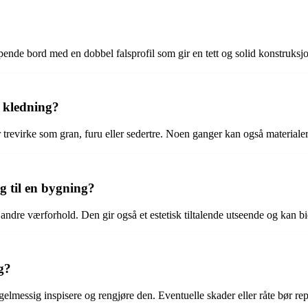
ppende bord med en dobbel falsprofil som gir en tett og solid konstruk
t kledning?
r trevirke som gran, furu eller sedertre. Noen ganger kan også materiale
g til en bygning?
 andre værforhold. Den gir også et estetisk tiltalende utseende og kan bi
g?
lmessig inspisere og rengjøre den. Eventuelle skader eller råte bør repa