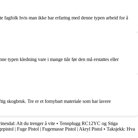
ette fagfolk hvis man ikke har erfaring med denne typen arbeid for å
ne typen kledning vare i mange tiår før den må erstattes eller
tig skogbruk. Tre er et fornybart materiale som har lavere
nesdal: Alt du trenger å vite
•
Tennplugg RC12YC og Stiga
epistol | Fuge Pistol | Fugemasse Pistol | Akryl Pistol
•
Taksjekk: Hva