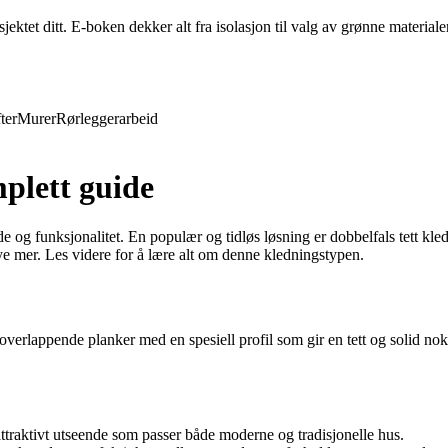
ktet ditt. E-boken dekker alt fra isolasjon til valg av grønne materiale
ter
Murer
Rørleggerarbeid
plett guide
nde og funksjonalitet. En populær og tidløs løsning er dobbelfals tett kl
mye mer. Les videre for å lære alt om denne kledningstypen.
 overlappende planker med en spesiell profil som gir en tett og solid no
traktivt utseende som passer både moderne og tradisjonelle hus.