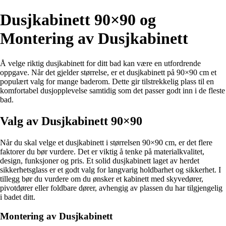
Dusjkabinett 90×90 og
Montering av Dusjkabinett
Å velge riktig dusjkabinett for ditt bad kan være en utfordrende
oppgave. Når det gjelder størrelse, er et dusjkabinett på 90×90 cm et
populært valg for mange baderom. Dette gir tilstrekkelig plass til en
komfortabel dusjopplevelse samtidig som det passer godt inn i de fleste
bad.
Valg av Dusjkabinett 90×90
Når du skal velge et dusjkabinett i størrelsen 90×90 cm, er det flere
faktorer du bør vurdere. Det er viktig å tenke på materialkvalitet,
design, funksjoner og pris. Et solid dusjkabinett laget av herdet
sikkerhetsglass er et godt valg for langvarig holdbarhet og sikkerhet. I
tillegg bør du vurdere om du ønsker et kabinett med skyvedører,
pivotdører eller foldbare dører, avhengig av plassen du har tilgjengelig
i badet ditt.
Montering av Dusjkabinett