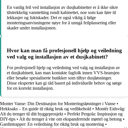
En vanlig feil ved installasjon av dusjkabinetter er å ikke sikre
tilstrekkelig vanntetting rundt kabinettet, noe som kan føre til
lekkasjer og fuktskader. Det er også viktig å følge
monteringsanvisningene nøye for å unngå feilplassering eller
skader under installasjonen.
Hvor kan man få profesjonell hjelp og veiledning
ved valg og installasjon av et dusjkabinett?
For profesjonell hjelp og veiledning ved valg og installasjon av
et dusjkabinett, kan man kontakte fagfolk innen VVS-bransjen
eller besøke spesialiserte butikker som tilbyr dusjløsninger.
Disse eksperter kan gi råd basert på individuelle behov og sørge
for en korrekt installasjon.
Monter Vanse: Din Destinasjon for Monteringsløsninger i Vanse
•
Hekksaks – En guide til riktig bruk og vedlikehold
•
Montér Eidsvåg:
Alt du trenger til ditt byggeprosjekt
•
Perfekt Pergola: Inspirasjon og
DIY-tips
•
Alt du trenger å vite om ekspanderende mørtel og betong
•
Gardintrapper: En veiledning for riktig bruk og montering
•