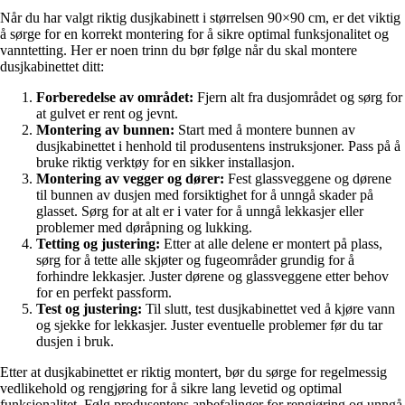
Når du har valgt riktig dusjkabinett i størrelsen 90×90 cm, er det viktig
å sørge for en korrekt montering for å sikre optimal funksjonalitet og
vanntetting. Her er noen trinn du bør følge når du skal montere
dusjkabinettet ditt:
Forberedelse av området:
Fjern alt fra dusjområdet og sørg for
at gulvet er rent og jevnt.
Montering av bunnen:
Start med å montere bunnen av
dusjkabinettet i henhold til produsentens instruksjoner. Pass på å
bruke riktig verktøy for en sikker installasjon.
Montering av vegger og dører:
Fest glassveggene og dørene
til bunnen av dusjen med forsiktighet for å unngå skader på
glasset. Sørg for at alt er i vater for å unngå lekkasjer eller
problemer med døråpning og lukking.
Tetting og justering:
Etter at alle delene er montert på plass,
sørg for å tette alle skjøter og fugeområder grundig for å
forhindre lekkasjer. Juster dørene og glassveggene etter behov
for en perfekt passform.
Test og justering:
Til slutt, test dusjkabinettet ved å kjøre vann
og sjekke for lekkasjer. Juster eventuelle problemer før du tar
dusjen i bruk.
Etter at dusjkabinettet er riktig montert, bør du sørge for regelmessig
vedlikehold og rengjøring for å sikre lang levetid og optimal
funksjonalitet. Følg produsentens anbefalinger for rengjøring og unngå