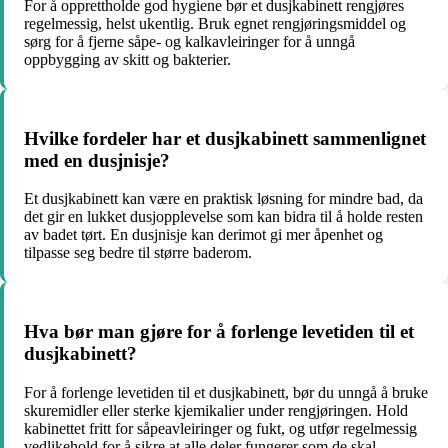
For å opprettholde god hygiene bør et dusjkabinett rengjøres
regelmessig, helst ukentlig. Bruk egnet rengjøringsmiddel og
sørg for å fjerne såpe- og kalkavleiringer for å unngå
oppbygging av skitt og bakterier.
Hvilke fordeler har et dusjkabinett sammenlignet
med en dusjnisje?
Et dusjkabinett kan være en praktisk løsning for mindre bad, da
det gir en lukket dusjopplevelse som kan bidra til å holde resten
av badet tørt. En dusjnisje kan derimot gi mer åpenhet og
tilpasse seg bedre til større baderom.
Hva bør man gjøre for å forlenge levetiden til et
dusjkabinett?
For å forlenge levetiden til et dusjkabinett, bør du unngå å bruke
skuremidler eller sterke kjemikalier under rengjøringen. Hold
kabinettet fritt for såpeavleiringer og fukt, og utfør regelmessig
vedlikehold for å sikre at alle deler fungerer som de skal.