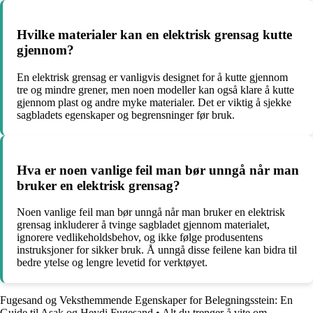
Hvilke materialer kan en elektrisk grensag kutte
gjennom?
En elektrisk grensag er vanligvis designet for å kutte gjennom
tre og mindre grener, men noen modeller kan også klare å kutte
gjennom plast og andre myke materialer. Det er viktig å sjekke
sagbladets egenskaper og begrensninger før bruk.
Hva er noen vanlige feil man bør unngå når man
bruker en elektrisk grensag?
Noen vanlige feil man bør unngå når man bruker en elektrisk
grensag inkluderer å tvinge sagbladet gjennom materialet,
ignorere vedlikeholdsbehov, og ikke følge produsentens
instruksjoner for sikker bruk. Å unngå disse feilene kan bidra til
bedre ytelse og lengre levetid for verktøyet.
Fugesand og Veksthemmende Egenskaper for Belegningsstein: En
Guide til Asak og Heydi Fugesand
•
Alt du trenger å vite om