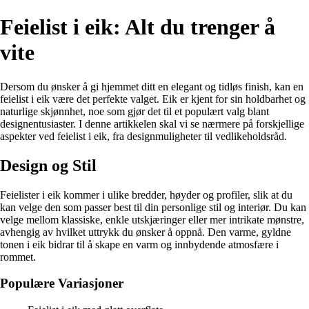
Feielist i eik: Alt du trenger å
vite
Dersom du ønsker å gi hjemmet ditt en elegant og tidløs finish, kan en
feielist i eik være det perfekte valget. Eik er kjent for sin holdbarhet og
naturlige skjønnhet, noe som gjør det til et populært valg blant
designentusiaster. I denne artikkelen skal vi se nærmere på forskjellige
aspekter ved feielist i eik, fra designmuligheter til vedlikeholdsråd.
Design og Stil
Feielister i eik kommer i ulike bredder, høyder og profiler, slik at du
kan velge den som passer best til din personlige stil og interiør. Du kan
velge mellom klassiske, enkle utskjæringer eller mer intrikate mønstre,
avhengig av hvilket uttrykk du ønsker å oppnå. Den varme, gyldne
tonen i eik bidrar til å skape en varm og innbydende atmosfære i
rommet.
Populære Variasjoner