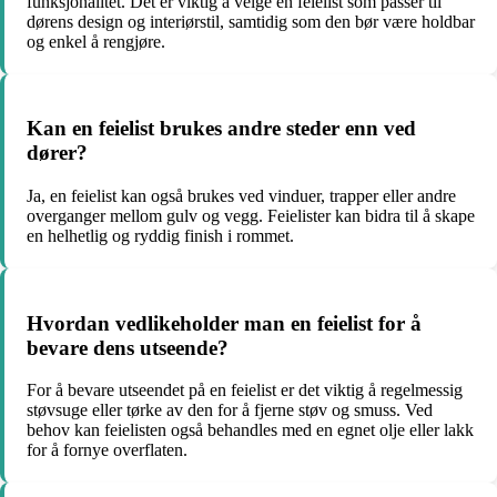
funksjonalitet. Det er viktig å velge en feielist som passer til
dørens design og interiørstil, samtidig som den bør være holdbar
og enkel å rengjøre.
Kan en feielist brukes andre steder enn ved
dører?
Ja, en feielist kan også brukes ved vinduer, trapper eller andre
overganger mellom gulv og vegg. Feielister kan bidra til å skape
en helhetlig og ryddig finish i rommet.
Hvordan vedlikeholder man en feielist for å
bevare dens utseende?
For å bevare utseendet på en feielist er det viktig å regelmessig
støvsuge eller tørke av den for å fjerne støv og smuss. Ved
behov kan feielisten også behandles med en egnet olje eller lakk
for å fornye overflaten.