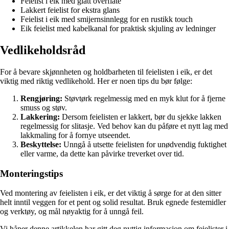
Feielist i eik med glatt overflate
Lakkert feielist for ekstra glans
Feielist i eik med smijernsinnlegg for en rustikk touch
Eik feielist med kabelkanal for praktisk skjuling av ledninger
Vedlikeholdsråd
For å bevare skjønnheten og holdbarheten til feielisten i eik, er det
viktig med riktig vedlikehold. Her er noen tips du bør følge:
Rengjøring:
Støvtørk regelmessig med en myk klut for å fjerne
smuss og støv.
Lakkering:
Dersom feielisten er lakkert, bør du sjekke lakken
regelmessig for slitasje. Ved behov kan du påføre et nytt lag med
lakkmaling for å fornye utseendet.
Beskyttelse:
Unngå å utsette feielisten for unødvendig fuktighet
eller varme, da dette kan påvirke treverket over tid.
Monteringstips
Ved montering av feielisten i eik, er det viktig å sørge for at den sitter
helt inntil veggen for et pent og solid resultat. Bruk egnede festemidler
og verktøy, og mål nøyaktig for å unngå feil.
Vi håper denne artikkelen har gitt deg nyttig informasjon om feielister i