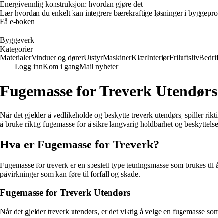
Energivennlig konstruksjon: hvordan gjøre det
Lær hvordan du enkelt kan integrere bærekraftige løsninger i byggeprosje
Få e-boken
Byggeverk
Kategorier
Materialer
Vinduer og dører
Utstyr
Maskiner
Klær
Interiør
Friluftsliv
Bedrif
Logg inn
Kom i gang
Mail nyheter
Fugemasse for Treverk Utendørs
Når det gjelder å vedlikeholde og beskytte treverk utendørs, spiller rikt
å bruke riktig fugemasse for å sikre langvarig holdbarhet og beskyttels
Hva er Fugemasse for Treverk?
Fugemasse for treverk er en spesiell type tetningsmasse som brukes til å
påvirkninger som kan føre til forfall og skade.
Fugemasse for Treverk Utendørs
Når det gjelder treverk utendørs, er det viktig å velge en fugemasse so