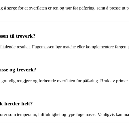
ig å sørge for at overflaten er ren og tørr før påføring, samt å presse 
sen til treverk?
 tiltalende resultat. Fugemassen bør matche eller komplementere fargen på
sse og treverk?
 grundig rengjøre og forberede overflaten før påføring. Bruk av primer 
k herder helt?
torer som temperatur, luftfuktighet og type fugemasse. Vanligvis kan ma