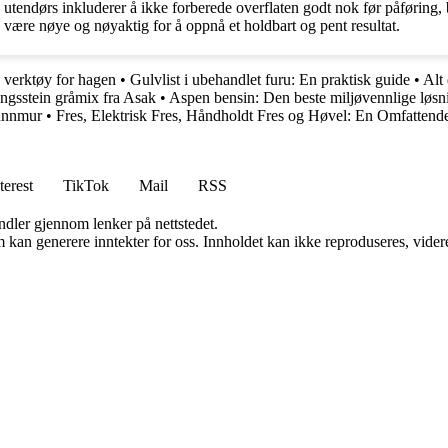
tendørs inkluderer å ikke forberede overflaten godt nok før påføring, b
å være nøye og nøyaktig for å oppnå et holdbart og pent resultat.
g verktøy for hagen
•
Gulvlist i ubehandlet furu: En praktisk guide
•
Alt 
ingsstein gråmix fra Asak
•
Aspen bensin: Den beste miljøvennlige løsn
runnmur
•
Fres, Elektrisk Fres, Håndholdt Fres og Høvel: En Omfattend
terest
TikTok
Mail
RSS
andler gjennom lenker på nettstedet.
kan generere inntekter for oss. Innholdet kan ikke reproduseres, videredi