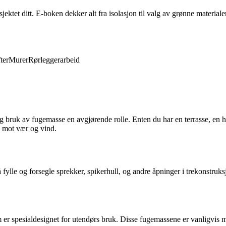
ktet ditt. E-boken dekker alt fra isolasjon til valg av grønne materiale
ter
Murer
Rørleggerarbeid
ig bruk av fugemasse en avgjørende rolle. Enten du har en terrasse, en ha
e mot vær og vind.
 fylle og forsegle sprekker, spikerhull, og andre åpninger i trekonstruks
m er spesialdesignet for utendørs bruk. Disse fugemassene er vanligvis m