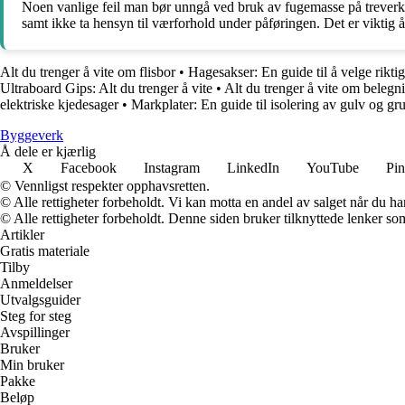
Noen vanlige feil man bør unngå ved bruk av fugemasse på treverk u
samt ikke ta hensyn til værforhold under påføringen. Det er viktig 
Alt du trenger å vite om flisbor
•
Hagesakser: En guide til å velge rikti
Ultraboard Gips: Alt du trenger å vite
•
Alt du trenger å vite om belegn
elektriske kjedesager
•
Markplater: En guide til isolering av gulv og g
Byggeverk
Å dele er kjærlig
X
Facebook
Instagram
LinkedIn
YouTube
Pin
© Vennligst respekter opphavsretten.
© Alle rettigheter forbeholdt. Vi kan motta en andel av salget når du h
© Alle rettigheter forbeholdt. Denne siden bruker tilknyttede lenker som 
Artikler
Gratis materiale
Tilby
Anmeldelser
Utvalgsguider
Steg for steg
Avspillinger
Bruker
Min bruker
Pakke
Beløp