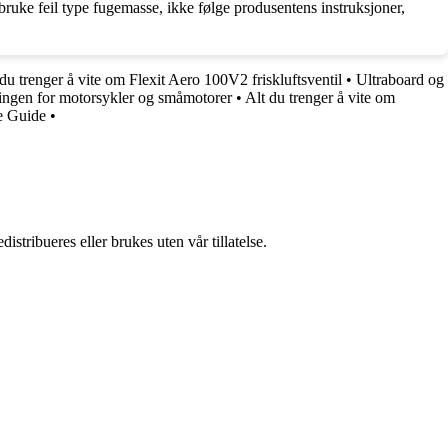
ruke feil type fugemasse, ikke følge produsentens instruksjoner,
du trenger å vite om Flexit Aero 100V2 friskluftsventil
•
Ultraboard og
ingen for motorsykler og småmotorer
•
Alt du trenger å vite om
e Guide
•
stribueres eller brukes uten vår tillatelse.