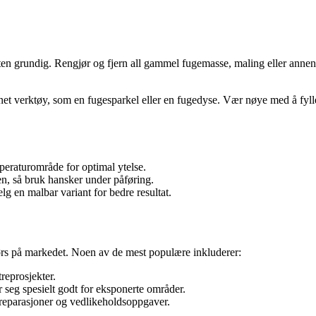
ten grundig. Rengjør og fjern all gammel fugemasse, maling eller annen f
t verktøy, som en fugesparkel eller en fugedyse. Vær nøye med å fylle a
peraturområde for optimal ytelse.
n, så bruk hansker under påføring.
g en malbar variant for bedre resultat.
ørs på markedet. Noen av de mest populære inkluderer:
reprosjekter.
seg spesielt godt for eksponerte områder.
 reparasjoner og vedlikeholdsoppgaver.