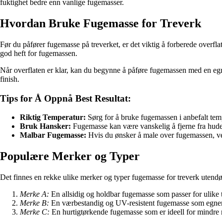
fuktighet bedre enn vanlige fugemasser.
Hvordan Bruke Fugemasse for Treverk
Før du påfører fugemasse på treverket, er det viktig å forberede overfla
god heft for fugemassen.
Når overflaten er klar, kan du begynne å påføre fugemassen med en egne
finish.
Tips for Å Oppnå Best Resultat:
Riktig Temperatur:
Sørg for å bruke fugemassen i anbefalt tem
Bruk Hansker:
Fugemasse kan være vanskelig å fjerne fra hude
Malbar Fugemasse:
Hvis du ønsker å male over fugemassen, vel
Populære Merker og Typer
Det finnes en rekke ulike merker og typer fugemasse for treverk utend
Merke A:
En allsidig og holdbar fugemasse som passer for ulike t
Merke B:
En værbestandig og UV-resistent fugemasse som egner 
Merke C:
En hurtigtørkende fugemasse som er ideell for mindre