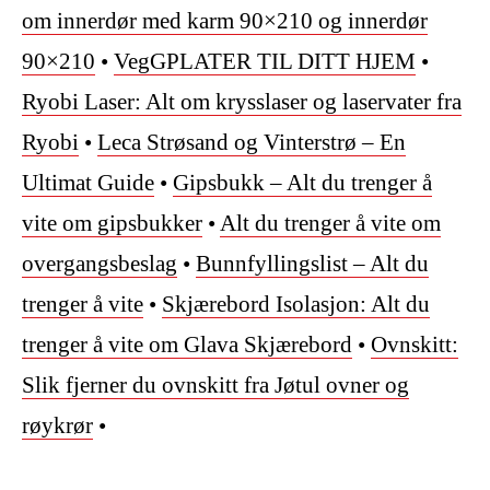
om innerdør med karm 90×210 og innerdør
90×210
•
VegGPLATER TIL DITT HJEM
•
Ryobi Laser: Alt om krysslaser og laservater fra
Ryobi
•
Leca Strøsand og Vinterstrø – En
Ultimat Guide
•
Gipsbukk – Alt du trenger å
vite om gipsbukker
•
Alt du trenger å vite om
overgangsbeslag
•
Bunnfyllingslist – Alt du
trenger å vite
•
Skjærebord Isolasjon: Alt du
trenger å vite om Glava Skjærebord
•
Ovnskitt:
Slik fjerner du ovnskitt fra Jøtul ovner og
røykrør
•