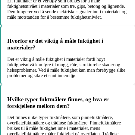
En fuktmåler er et verktøy som brukes for å måle
fuktighetsnivået i materialer som tre, gips, betong og lignende.
Den fungerer ved å sende elektriske signaler inn i materialet og
måle motstanden for å bestemme fuktighetsnivået.
Hvorfor er det viktig å måle fuktighet i
materialer?
Det er viktig å måle fuktighet i materialer fordi høyt
fuktighetsnivå kan føre til mugg, råte, strukturelle skader og
helseproblemer. Ved å måle fuktighet kan man forebygge slike
problemer og sikre et sunt innemiljø.
Hvilke typer fuktmålere finnes, og hva er
forskjellene mellom dem?
Det finnes ulike typer fuktmålere, som pinnefuktmålere,
overflatefuktmålere og trådløse fuktmålere. Pinnefuktmålere
brukes til å måle fuktighet inne i materialer, mens
overflatefuktmålere måler fuktighet på overflaten. Trådløse