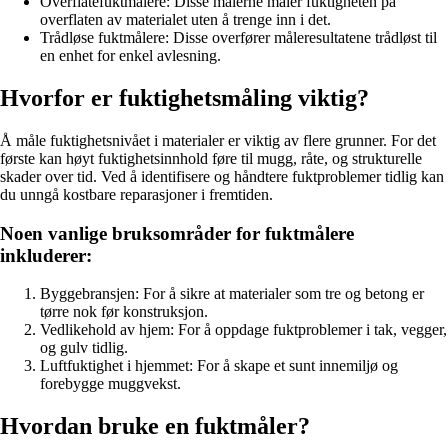
Overflatefuktmålere: Disse målerne måler fuktigheten på
overflaten av materialet uten å trenge inn i det.
Trådløse fuktmålere: Disse overfører måleresultatene trådløst til
en enhet for enkel avlesning.
Hvorfor er fuktighetsmåling viktig?
Å måle fuktighetsnivået i materialer er viktig av flere grunner. For det
første kan høyt fuktighetsinnhold føre til mugg, råte, og strukturelle
skader over tid. Ved å identifisere og håndtere fuktproblemer tidlig kan
du unngå kostbare reparasjoner i fremtiden.
Noen vanlige bruksområder for fuktmålere
inkluderer:
Byggebransjen: For å sikre at materialer som tre og betong er
tørre nok før konstruksjon.
Vedlikehold av hjem: For å oppdage fuktproblemer i tak, vegger,
og gulv tidlig.
Luftfuktighet i hjemmet: For å skape et sunt innemiljø og
forebygge muggvekst.
Hvordan bruke en fuktmåler?