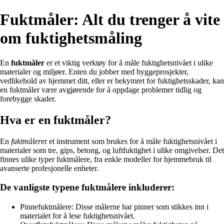
Fuktmåler: Alt du trenger å vite
om fuktighetsmåling
En
fuktmåler
er et viktig verktøy for å måle fuktighetsnivået i ulike
materialer og miljøer. Enten du jobber med byggeprosjekter,
vedlikehold av hjemmet ditt, eller er bekymret for fuktighetsskader, kan
en fuktmåler være avgjørende for å oppdage problemer tidlig og
forebygge skader.
Hva er en fuktmåler?
En
fuktmåler
er et instrument som brukes for å måle fuktighetsnivået i
materialer som tre, gips, betong, og luftfuktighet i ulike omgivelser. Det
finnes ulike typer fuktmålere, fra enkle modeller for hjemmebruk til
avanserte profesjonelle enheter.
De vanligste typene fuktmålere inkluderer:
Pinnefuktmålere: Disse målerne har pinner som stikkes inn i
materialet for å lese fuktighetsnivået.