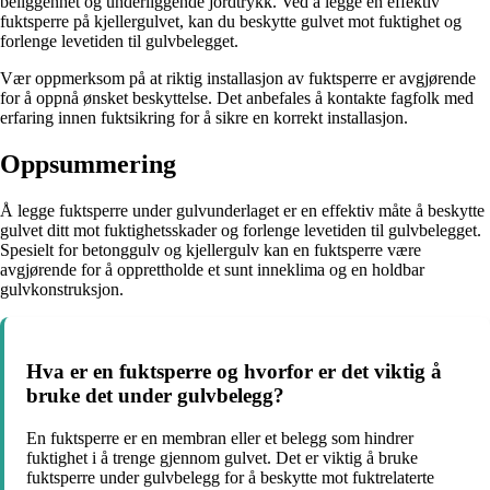
beliggenhet og underliggende jordtrykk. Ved å legge en effektiv
fuktsperre på kjellergulvet, kan du beskytte gulvet mot fuktighet og
forlenge levetiden til gulvbelegget.
Vær oppmerksom på at riktig installasjon av fuktsperre er avgjørende
for å oppnå ønsket beskyttelse. Det anbefales å kontakte fagfolk med
erfaring innen fuktsikring for å sikre en korrekt installasjon.
Oppsummering
Å legge fuktsperre under gulvunderlaget er en effektiv måte å beskytte
gulvet ditt mot fuktighetsskader og forlenge levetiden til gulvbelegget.
Spesielt for betonggulv og kjellergulv kan en fuktsperre være
avgjørende for å opprettholde et sunt inneklima og en holdbar
gulvkonstruksjon.
Hva er en fuktsperre og hvorfor er det viktig å
bruke det under gulvbelegg?
En fuktsperre er en membran eller et belegg som hindrer
fuktighet i å trenge gjennom gulvet. Det er viktig å bruke
fuktsperre under gulvbelegg for å beskytte mot fuktrelaterte