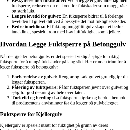
Beskyttelse mot fuktskader:
Ved å legge et gulvunderlag med
fuktsperre, reduserer du risikoen for fuktskader som mugg, råte
og sterk lukt.
Lengre levetid for gulvet:
En fuktsperre bidrar til å forlenge
levetiden til gulvet ditt ved å beskytte det mot fuktighetsskader.
Bedre inneklima:
Et fukt- og muggfritt gulv skaper et bedre
inneklima, spesielt i rom med høy luftfuktighet som kjellere.
Hvordan Legge Fuktsperre på Betonggulv
Når det gjelder betonggulv, er det spesielt viktig å sørge for riktig
fuktsperre for å unngå fuktskader på lang sikt. Her er noen trinn for å
legge fuktsperre på betonggulv:
Forberedelse av gulvet:
Rengjør og tørk gulvet grundig før du
legger fuktsperren.
Påføring av fuktsperre:
Påfør fuktsperren jevnt over gulvet og
sørg for god dekning av hele overflaten.
Tørketid og herding:
La fuktsperren tørke og herde i henhold
til produsentens anvisninger før du legger på gulvbelegget.
Fuktsperre for Kjellergulv
Kjellergulv er spesielt utsatt for fuktighet på grunn av deres