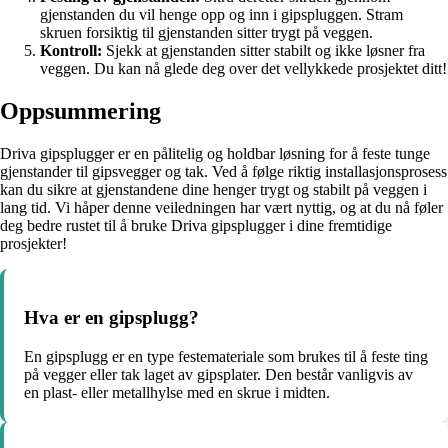
gjenstanden du vil henge opp og inn i gipspluggen. Stram
skruen forsiktig til gjenstanden sitter trygt på veggen.
Kontroll:
Sjekk at gjenstanden sitter stabilt og ikke løsner fra
veggen. Du kan nå glede deg over det vellykkede prosjektet ditt!
Oppsummering
Driva gipsplugger er en pålitelig og holdbar løsning for å feste tunge
gjenstander til gipsvegger og tak. Ved å følge riktig installasjonsprosess
kan du sikre at gjenstandene dine henger trygt og stabilt på veggen i
lang tid. Vi håper denne veiledningen har vært nyttig, og at du nå føler
deg bedre rustet til å bruke Driva gipsplugger i dine fremtidige
prosjekter!
Hva er en gipsplugg?
En gipsplugg er en type festemateriale som brukes til å feste ting
på vegger eller tak laget av gipsplater. Den består vanligvis av
en plast- eller metallhylse med en skrue i midten.