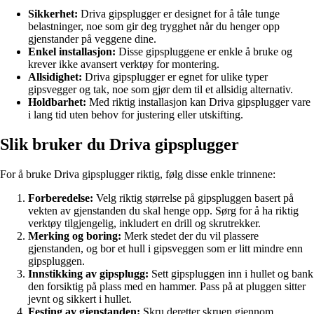
Sikkerhet:
Driva gipsplugger er designet for å tåle tunge
belastninger, noe som gir deg trygghet når du henger opp
gjenstander på veggene dine.
Enkel installasjon:
Disse gipspluggene er enkle å bruke og
krever ikke avansert verktøy for montering.
Allsidighet:
Driva gipsplugger er egnet for ulike typer
gipsvegger og tak, noe som gjør dem til et allsidig alternativ.
Holdbarhet:
Med riktig installasjon kan Driva gipsplugger vare
i lang tid uten behov for justering eller utskifting.
Slik bruker du Driva gipsplugger
For å bruke Driva gipsplugger riktig, følg disse enkle trinnene:
Forberedelse:
Velg riktig størrelse på gipspluggen basert på
vekten av gjenstanden du skal henge opp. Sørg for å ha riktig
verktøy tilgjengelig, inkludert en drill og skrutrekker.
Merking og boring:
Merk stedet der du vil plassere
gjenstanden, og bor et hull i gipsveggen som er litt mindre enn
gipspluggen.
Innstikking av gipsplugg:
Sett gipspluggen inn i hullet og bank
den forsiktig på plass med en hammer. Pass på at pluggen sitter
jevnt og sikkert i hullet.
Festing av gjenstanden:
Skru deretter skruen gjennom