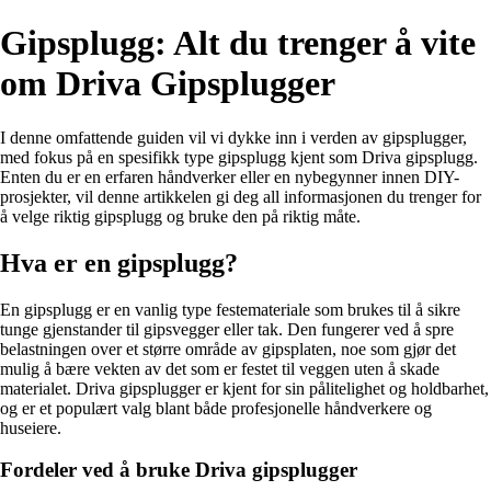
Gipsplugg: Alt du trenger å vite
om Driva Gipsplugger
I denne omfattende guiden vil vi dykke inn i verden av gipsplugger,
med fokus på en spesifikk type gipsplugg kjent som Driva gipsplugg.
Enten du er en erfaren håndverker eller en nybegynner innen DIY-
prosjekter, vil denne artikkelen gi deg all informasjonen du trenger for
å velge riktig gipsplugg og bruke den på riktig måte.
Hva er en gipsplugg?
En gipsplugg er en vanlig type festemateriale som brukes til å sikre
tunge gjenstander til gipsvegger eller tak. Den fungerer ved å spre
belastningen over et større område av gipsplaten, noe som gjør det
mulig å bære vekten av det som er festet til veggen uten å skade
materialet. Driva gipsplugger er kjent for sin pålitelighet og holdbarhet,
og er et populært valg blant både profesjonelle håndverkere og
huseiere.
Fordeler ved å bruke Driva gipsplugger