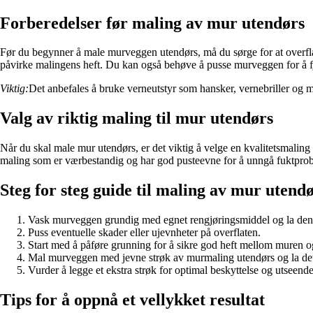
Forberedelser før maling av mur utendørs
Før du begynner å male murveggen utendørs, må du sørge for at overfl
påvirke malingens heft. Du kan også behøve å pusse murveggen for å fje
Viktig:
Det anbefales å bruke verneutstyr som hansker, vernebriller og 
Valg av riktig maling til mur utendørs
Når du skal male mur utendørs, er det viktig å velge en kvalitetsmaling 
maling som er værbestandig og har god pusteevne for å unngå fuktpro
Steg for steg guide til maling av mur utend
Vask murveggen grundig med egnet rengjøringsmiddel og la den 
Puss eventuelle skader eller ujevnheter på overflaten.
Start med å påføre grunning for å sikre god heft mellom muren 
Mal murveggen med jevne strøk av murmaling utendørs og la det
Vurder å legge et ekstra strøk for optimal beskyttelse og utseende
Tips for å oppnå et vellykket resultat