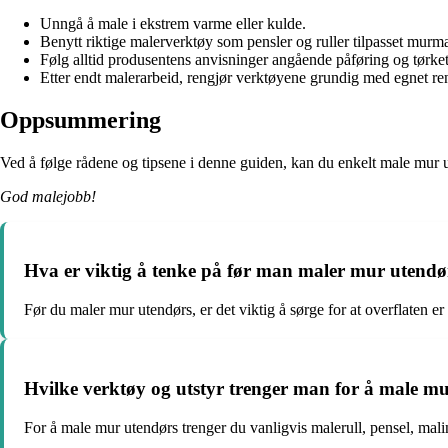
Unngå å male i ekstrem varme eller kulde.
Benytt riktige malerverktøy som pensler og ruller tilpasset murma
Følg alltid produsentens anvisninger angående påføring og tørket
Etter endt malerarbeid, rengjør verktøyene grundig med egnet re
Oppsummering
Ved å følge rådene og tipsene i denne guiden, kan du enkelt male mur ut
God malejobb!
Hva er viktig å tenke på før man maler mur utendø
Før du maler mur utendørs, er det viktig å sørge for at overflaten e
Hvilke verktøy og utstyr trenger man for å male m
For å male mur utendørs trenger du vanligvis malerull, pensel, mal