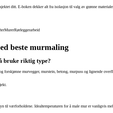
ktet ditt. E-boken dekker alt fra isolasjon til valg av grønne materiale
ter
Murer
Rørleggerarbeid
med beste murmaling
å bruke riktig type?
 og forskjønne murvegger, murstein, betong, murpuss og lignende overfla
jekt.
syn til værforholdene. Idealtemperaturen for å male mur er vanligvis me