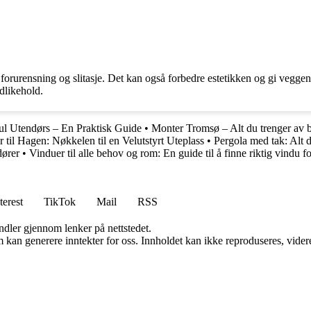
forurensning og slitasje. Det kan også forbedre estetikken og gi veggen 
dlikehold.
l Utendørs – En Praktisk Guide
•
Monter Tromsø – Alt du trenger av 
r til Hagen: Nøkkelen til en Velutstyrt Uteplass
•
Pergola med tak: Alt 
dører
•
Vinduer til alle behov og rom: En guide til å finne riktig vindu fo
terest
TikTok
Mail
RSS
andler gjennom lenker på nettstedet.
kan generere inntekter for oss. Innholdet kan ikke reproduseres, videredi