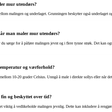
ler mur utendørs?
ellom malingen og underlaget. Grunningen beskytter også underlaget og k
 når man maler mur utendørs?
 du sørge for å påføre malingen jevnt og i flere tynne strøk. Det kan og
 temperatur og værforhold?
ellom 10-20 grader Celsius. Unngå å male i direkte sollys eller når det 
in og beskyttet over tid?
det viktig å vedlikeholde malingen jevnlig. Dette kan inkludere å rengjø