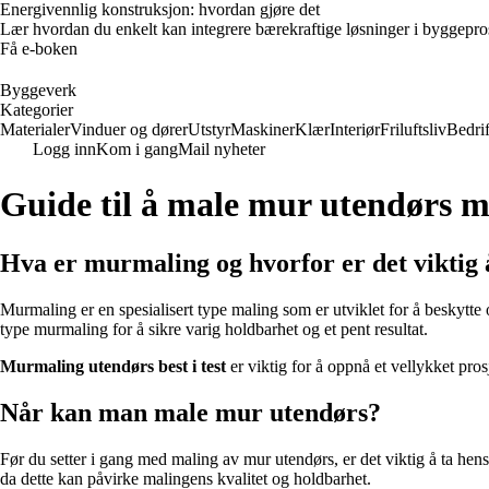
Energivennlig konstruksjon: hvordan gjøre det
Lær hvordan du enkelt kan integrere bærekraftige løsninger i byggeprosje
Få e-boken
Byggeverk
Kategorier
Materialer
Vinduer og dører
Utstyr
Maskiner
Klær
Interiør
Friluftsliv
Bedrif
Logg inn
Kom i gang
Mail nyheter
Guide til å male mur utendørs 
Hva er murmaling og hvorfor er det viktig 
Murmaling er en spesialisert type maling som er utviklet for å beskytte
type murmaling for å sikre varig holdbarhet og et pent resultat.
Murmaling utendørs best i test
er viktig for å oppnå et vellykket pros
Når kan man male mur utendørs?
Før du setter i gang med maling av mur utendørs, er det viktig å ta hen
da dette kan påvirke malingens kvalitet og holdbarhet.