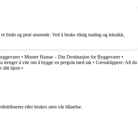
et friskt og pent utseende. Ved å bruke riktig maling og teknikk,
byggevarer
•
Monter Hamar – Din Destinasjon for Byggevarer
•
du trenger å vite om å bygge en pergola med tak
•
Gressklippere: Alt du
r ditt hjem
•
stribueres eller brukes uten vår tillatelse.