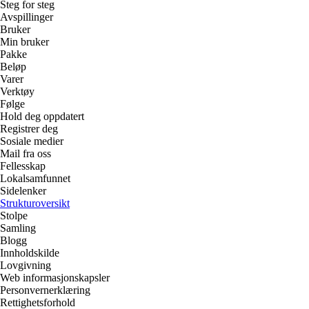
Steg for steg
Avspillinger
Bruker
Min bruker
Pakke
Beløp
Varer
Verktøy
Følge
Hold deg oppdatert
Registrer deg
Sosiale medier
Mail fra oss
Fellesskap
Lokalsamfunnet
Sidelenker
Strukturoversikt
Stolpe
Samling
Blogg
Innholdskilde
Lovgivning
Web informasjonskapsler
Personvernerklæring
Rettighetsforhold