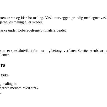
aten er ren og klar for maling. Vask murveggen grundig med egnet vas
rne løs maling eller skader.
maske under forberedelsene og malerarbeidet.
som er spesialutviklet for mur- og betongoverflater. Se etter
strukturm
blemer.
ørs
tørke.
og malingen.
 tørke mellom hvert strøk.
.