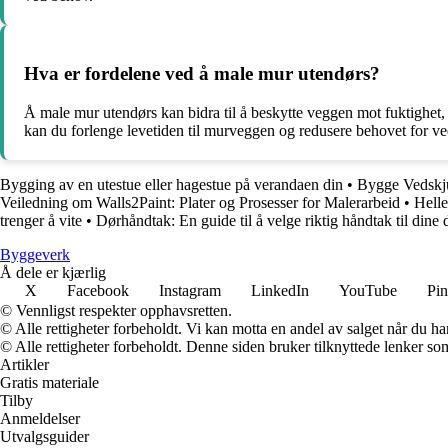
Hva er fordelene ved å male mur utendørs?
Å male mur utendørs kan bidra til å beskytte veggen mot fuktighet, 
kan du forlenge levetiden til murveggen og redusere behovet for ve
Bygging av en utestue eller hagestue på verandaen din
•
Bygge Vedskju
Veiledning om Walls2Paint: Plater og Prosesser for Malerarbeid
•
Helle
trenger å vite
•
Dørhåndtak: En guide til å velge riktig håndtak til dine 
Byggeverk
Å dele er kjærlig
X
Facebook
Instagram
LinkedIn
YouTube
Pin
© Vennligst respekter opphavsretten.
© Alle rettigheter forbeholdt. Vi kan motta en andel av salget når du h
© Alle rettigheter forbeholdt. Denne siden bruker tilknyttede lenker som 
Artikler
Gratis materiale
Tilby
Anmeldelser
Utvalgsguider