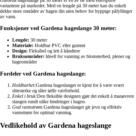
Gardena hageslange på 30 meter er en av de mest etterspurte
variantene på markedet. Med en lengde på 30 meter kan du enkelt
dekke store områder av hagen din uten behov for hyppige påfyllinger
av vann.
Funksjoner ved Gardena hageslange 30 meter:
Lengde:
30 meter
Materiale:
Holdbar PVC eller gummi
Design:
Fleksibel og lett å håndtere
Bruksområder:
Ideell for vanning av blomsterbed, plener og
hageområder
Fordeler ved Gardena hageslange:
Holdbarhet:
Gardena hageslanger er kjent for å være svært
slitesterke og tåler tøffe værforhold.
Enkel i bruk:
Den fleksible designen gjør det enkelt å manøvrere
slangen rundt ulike hindringer i hagen.
God vannstrøm:
Gardena hageslanger gir jevn og effektiv
vannstrøm for optimal vanning.
Vedlikehold av Gardena hageslange