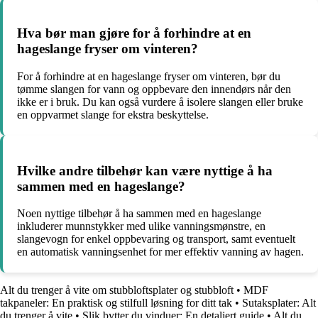
Hva bør man gjøre for å forhindre at en
hageslange fryser om vinteren?
For å forhindre at en hageslange fryser om vinteren, bør du
tømme slangen for vann og oppbevare den innendørs når den
ikke er i bruk. Du kan også vurdere å isolere slangen eller bruke
en oppvarmet slange for ekstra beskyttelse.
Hvilke andre tilbehør kan være nyttige å ha
sammen med en hageslange?
Noen nyttige tilbehør å ha sammen med en hageslange
inkluderer munnstykker med ulike vanningsmønstre, en
slangevogn for enkel oppbevaring og transport, samt eventuelt
en automatisk vanningsenhet for mer effektiv vanning av hagen.
Alt du trenger å vite om stubbloftsplater og stubbloft
•
MDF
takpaneler: En praktisk og stilfull løsning for ditt tak
•
Sutaksplater: Alt
du trenger å vite
•
Slik bytter du vinduer: En detaljert guide
•
Alt du