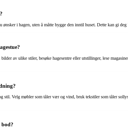
e?
r du ønsker i hagen, uten å måtte bygge den inntil huset. Dette kan gi de
hagestue?
bilder av ulike stiler, besøke hagesentre eller utstillinger, lese magasin
edning?
stil. Velg møbler som tåler vær og vind, bruk tekstiler som tåler sollys 
d bod?