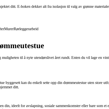
ktet ditt. E-boken dekker alt fra isolasjon til valg av grønne materiale
ter
Murer
Rørleggerarbeid
drømmeutestue
deg muligheten til å nyte utendørslivet året rundt. Enten du vil lage en vi
ue byggesett kan du enkelt sette opp din drømmeutestue uten store utfo
 hjemmet ditt.
agen din, ideelt for avslapning, sosiale sammenkomster eller bare som et