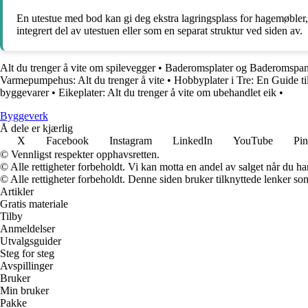
En utestue med bod kan gi deg ekstra lagringsplass for hagemøbler
integrert del av utestuen eller som en separat struktur ved siden av.
Alt du trenger å vite om spilevegger
•
Baderomsplater og Baderomspanel
Varmepumpehus: Alt du trenger å vite
•
Hobbyplater i Tre: En Guide t
byggevarer
•
Eikeplater: Alt du trenger å vite om ubehandlet eik
•
Byggeverk
Å dele er kjærlig
X
Facebook
Instagram
LinkedIn
YouTube
Pin
© Vennligst respekter opphavsretten.
© Alle rettigheter forbeholdt. Vi kan motta en andel av salget når du h
© Alle rettigheter forbeholdt. Denne siden bruker tilknyttede lenker som 
Artikler
Gratis materiale
Tilby
Anmeldelser
Utvalgsguider
Steg for steg
Avspillinger
Bruker
Min bruker
Pakke