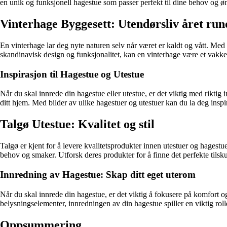
en unik og funksjonell hagestue som passer perfekt til dine behov og ø
Vinterhage Byggesett: Utendørsliv året run
En vinterhage lar deg nyte naturen selv når været er kaldt og vått. Med 
skandinavisk design og funksjonalitet, kan en vinterhage være et vakkert 
Inspirasjon til Hagestue og Utestue
Når du skal innrede din hagestue eller utestue, er det viktig med riktig i
ditt hjem. Med bilder av ulike hagestuer og utestuer kan du la deg inspir
Talgø Utestue: Kvalitet og stil
Talgø er kjent for å levere kvalitetsprodukter innen utestuer og hagestu
behov og smaker. Utforsk deres produkter for å finne det perfekte tilsku
Innredning av Hagestue: Skap ditt eget uterom
Når du skal innrede din hagestue, er det viktig å fokusere på komfort og 
belysningselementer, innredningen av din hagestue spiller en viktig roll
Oppsummering