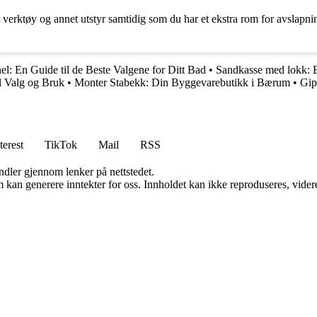
, verktøy og annet utstyr samtidig som du har et ekstra rom for avsl
: En Guide til de Beste Valgene for Ditt Bad
•
Sandkasse med lokk: En
il Valg og Bruk
•
Monter Stabekk: Din Byggevarebutikk i Bærum
•
Gips
terest
TikTok
Mail
RSS
andler gjennom lenker på nettstedet.
kan generere inntekter for oss. Innholdet kan ikke reproduseres, videredi