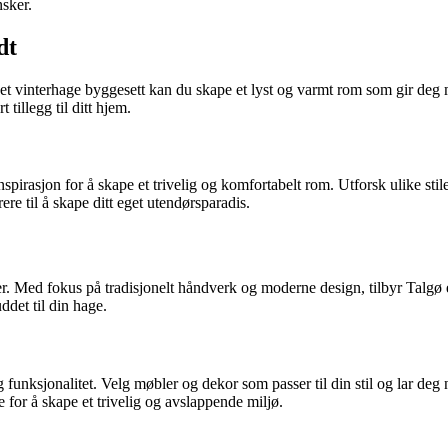
nsker.
dt
et vinterhage byggesett kan du skape et lyst og varmt rom som gir deg mu
tillegg til ditt hjem.
nspirasjon for å skape et trivelig og komfortabelt rom. Utforsk ulike stile
ere til å skape ditt eget utendørsparadis.
er. Med fokus på tradisjonelt håndverk og moderne design, tilbyr Talgø e
ddet til din hage.
funksjonalitet. Velg møbler og dekor som passer til din stil og lar deg ny
e for å skape et trivelig og avslappende miljø.