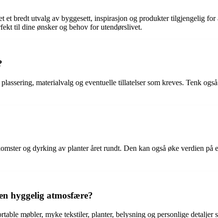
et et bredt utvalg av byggesett, inspirasjon og produkter tilgjengelig f
ekt til dine ønsker og behov for utendørslivet.
?
, plassering, materialvalg og eventuelle tillatelser som kreves. Tenk og
komster og dyrking av planter året rundt. Den kan også øke verdien på 
en hyggelig atmosfære?
ble møbler, myke tekstiler, planter, belysning og personlige detaljer s