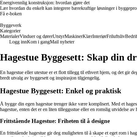
Energivennlig konstruksjon: hvordan gjøre det
Lær hvordan du enkelt kan integrere bærekraftige løsninger i byggeprosje
Få e-boken
Byggeverk
Kategorier
Materialer
Vinduer og dører
Utstyr
Maskiner
Klær
Interiør
Friluftsliv
Bedrif
Logg inn
Kom i gang
Mail nyheter
Hagestue Byggesett: Skap din 
En hagestue eller utestue er et flott tillegg til ethvert hjem, og det gir 
bredt utvalg av byggesett og inspirasjon tilgjengelig.
Hagestue Byggesett: Enkel og praktisk
Å bygge din egen hagestue trenger ikke være komplisert. Med et hagest
hagestue, enten det er en liten tilleggsstue eller en romslig utvidelse av
Frittstående Hagestue: Friheten til å designe
En frittstående hagestue gir deg muligheten til å skape et eget rom i h