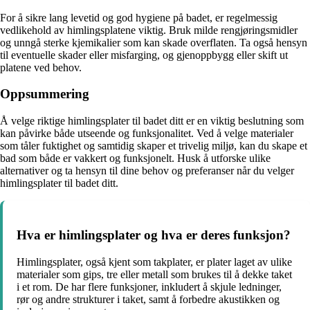
For å sikre lang levetid og god hygiene på badet, er regelmessig
vedlikehold av himlingsplatene viktig. Bruk milde rengjøringsmidler
og unngå sterke kjemikalier som kan skade overflaten. Ta også hensyn
til eventuelle skader eller misfarging, og gjenoppbygg eller skift ut
platene ved behov.
Oppsummering
Å velge riktige himlingsplater til badet ditt er en viktig beslutning som
kan påvirke både utseende og funksjonalitet. Ved å velge materialer
som tåler fuktighet og samtidig skaper et trivelig miljø, kan du skape et
bad som både er vakkert og funksjonelt. Husk å utforske ulike
alternativer og ta hensyn til dine behov og preferanser når du velger
himlingsplater til badet ditt.
Hva er himlingsplater og hva er deres funksjon?
Himlingsplater, også kjent som takplater, er plater laget av ulike
materialer som gips, tre eller metall som brukes til å dekke taket
i et rom. De har flere funksjoner, inkludert å skjule ledninger,
rør og andre strukturer i taket, samt å forbedre akustikken og