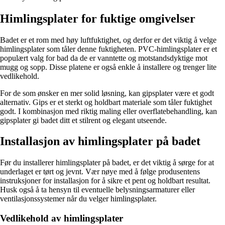
Himlingsplater for fuktige omgivelser
Badet er et rom med høy luftfuktighet, og derfor er det viktig å velge
himlingsplater som tåler denne fuktigheten. PVC-himlingsplater er et
populært valg for bad da de er vanntette og motstandsdyktige mot
mugg og sopp. Disse platene er også enkle å installere og trenger lite
vedlikehold.
For de som ønsker en mer solid løsning, kan gipsplater være et godt
alternativ. Gips er et sterkt og holdbart materiale som tåler fuktighet
godt. I kombinasjon med riktig maling eller overflatebehandling, kan
gipsplater gi badet ditt et stilrent og elegant utseende.
Installasjon av himlingsplater på badet
Før du installerer himlingsplater på badet, er det viktig å sørge for at
underlaget er tørt og jevnt. Vær nøye med å følge produsentens
instruksjoner for installasjon for å sikre et pent og holdbart resultat.
Husk også å ta hensyn til eventuelle belysningsarmaturer eller
ventilasjonssystemer når du velger himlingsplater.
Vedlikehold av himlingsplater