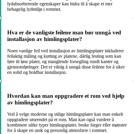
lydabsorberende egenskaper kan bidra til å skape et mer
behagelig lydmiljø i rommet.
Hva er de vanligste feilene man bør unngå ved
installasjon av himlingsplater?
Noen vanlige feil ved installasjon av himlingsplater inkluderer
feilaktig måling og kutting av platene, dårlig festing som kan
føre til løse plater, og manglende forsegling rundt kanter og
gjennomføringer. Det er viktig å unngå disse feilene for å sikre
en solid og holdbar installasjon.
Hvordan kan man oppgradere et rom ved hjelp
av himlingsplater?
Ved å velge moderne og stilige himlingsplater kan man enkelt
oppgradere utseendet på et rom. Man kan også vurdere å
kombinere ulike typer himlingsplater, bruke farger eller mønstre
for å skape en unik og personlig atmosfære i rommet.