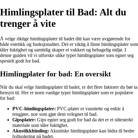
Himlingsplater til Bad: Alt du
trenger å vite
Å velge riktige himlingsplater til badet ditt kan være avgjørende for
både estetikk og funksjonalitet. Det er viktig å finne himlingsplater som
tåler fuktighet og samtidig skaper et vakkert og behagelig miljø. I
denne guiden vil vi utforske ulike typer himlingsplater som egner seg
spesielt godt for bad.
Himlingplater for bad: En oversikt
Når du skal velge himlingsplater til badet, er det flere faktorer du bør ta
hensyn til. Her er noen vanlige typer himlingsplater som er populære
for bad:
PVC-himlingsplater:
PVC-plater er vanntette og enkle å
rengjøre, noe som gjør dem velegnet til bad.
Gipsplater:
Gips egner seg godt for bad da det er et slitesterkt
materiale som tåler fuktighet.
Akustikkhimling:
Akustiske himlingsplater kan bidra til bedre
lydisolering på badet.