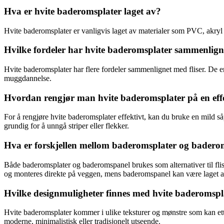
Hva er hvite baderomsplater laget av?
Hvite baderomsplater er vanligvis laget av materialer som PVC, akryl e
Hvilke fordeler har hvite baderomsplater sammenligne
Hvite baderomsplater har flere fordeler sammenlignet med fliser. De er
muggdannelse.
Hvordan rengjør man hvite baderomsplater på en eff
For å rengjøre hvite baderomsplater effektivt, kan du bruke en mild 
grundig for å unngå striper eller flekker.
Hva er forskjellen mellom baderomsplater og bader
Både baderomsplater og baderomspanel brukes som alternativer til flis
og monteres direkte på veggen, mens baderomspanel kan være laget av 
Hvilke designmuligheter finnes med hvite baderomspl
Hvite baderomsplater kommer i ulike teksturer og mønstre som kan etterli
moderne, minimalistisk eller tradisjonelt utseende.