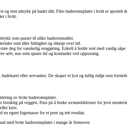
t og rent uttrykk på badet ditt. Fibo baderomsplater i hvitt er spesielt 
r i hvitt.
ttrykk som passer til ulike baderomsstiler.
rialer som tåler fuktighet og slitasje over tid.
mre deg for vanskelig rengjøring. Enkelt å holde rent med vanlig såpe
ere selv, noe som sparer tid og kostnader ved oppussing.
badekaret eller servanten. De skaper et lyst og luftig miljø som forster
ontering av hvite baderomsplater.
m forsiktig på veggen. Pass på å bruke avstandsklosser for jevn monteri
eller kniv.
 en egnet fugemasse for et pent og tett resultat.
 bad med hvite baderomsplater i mange år fremover.