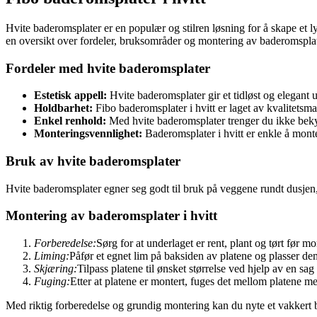
Hvite baderomsplater er en populær og stilren løsning for å skape et lys
en oversikt over fordeler, bruksområder og montering av baderomsplate
Fordeler med hvite baderomsplater
Estetisk appell:
Hvite baderomsplater gir et tidløst og elegant u
Holdbarhet:
Fibo baderomsplater i hvitt er laget av kvalitetsmate
Enkel renhold:
Med hvite baderomsplater trenger du ikke beky
Monteringsvennlighet:
Baderomsplater i hvitt er enkle å mont
Bruk av hvite baderomsplater
Hvite baderomsplater egner seg godt til bruk på veggene rundt dusjen, 
Montering av baderomsplater i hvitt
Forberedelse:
Sørg for at underlaget er rent, plant og tørt før m
Liming:
Påfør et egnet lim på baksiden av platene og plasser de
Skjæring:
Tilpass platene til ønsket størrelse ved hjelp av en sag 
Fuging:
Etter at platene er montert, fuges det mellom platene med
Med riktig forberedelse og grundig montering kan du nyte et vakkert