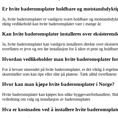
Er hvite baderomsplater holdbare og motstandsdykti
Ja, hvite baderomsplater er vanligvis svært holdbare og motstandsdykt
riktig vedlikehold kan hvite baderomsplater vare i mange år.
Kan hvite baderomsplater installeres over eksisterende
Ja, hvite baderomsplater kan vanligvis installeres direkte over eksister
overflaten er jevn og ren før installasjon for å sikre et pent og holdbart 
Hvordan vedlikeholder man hvite baderomsplater for 
For å bevare utseendet på hvite baderomsplater, er det viktig å rege
skuremidler som kan ripe eller slite på platene. Tørk alltid overflaten
Hvor kan man kjøpe hvite baderomsplater i Norge?
Hvite baderomsplater kan kjøpes hos ulike byggevareforhandlere, flisbu
veiledning om valg og installasjon av baderomsplater.
Hva er kostnaden ved å installere hvite baderomsplat