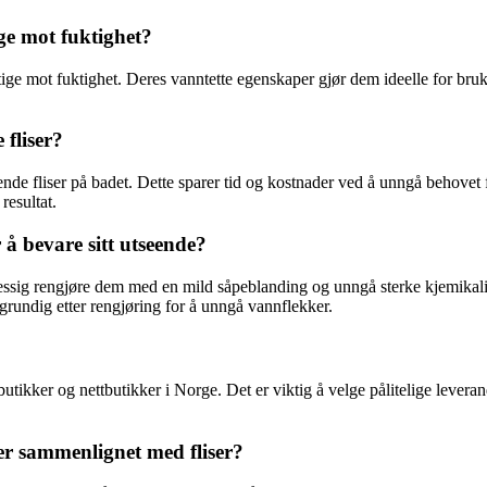
ge mot fuktighet?
ige mot fuktighet. Deres vanntette egenskaper gjør dem ideelle for bruk
 fliser?
ende fliser på badet. Dette sparer tid og kostnader ved å unngå behovet fo
resultat.
å bevare sitt utseende?
lmessig rengjøre dem med en mild såpeblanding og unngå sterke kjemika
e grundig etter rengjøring for å unngå vannflekker.
tikker og nettbutikker i Norge. Det er viktig å velge pålitelige levera
er sammenlignet med fliser?