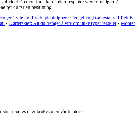
nsarbeidet. Generelt sett kan baderomsplater være rimeligere å
ene før du tar en beslutning.
renger å vite om Ryobi plenklippere
•
Vegghengt tørkestativ: Effektivt
tau
•
Dørterskler: Alt du trenger å vite om ulike typer terskler
•
Monter
istribueres eller brukes uten vår tillatelse.