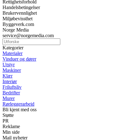
Rettighetsforhold
Handelsbetingelser
Brukervennlighet
Miljøbevissthet
Byggeverk.com
Norge Media
service@norgemedia.com
Kategorier
Materialer
Vinduer og dører
Utstyr
Maskiner
Klær
Interiør
Friluftsliv
Bedrifter
Murer
Rørleggerarbeid
Bli kjent med oss
Støtte
PR
Reklame
Min side
Mail nyheter