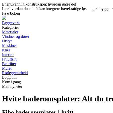
Energivennlig konstruksjon: hvordan gjøre det
Lær hvordan du enkelt kan integrere bærekraftige løsninger i byggeprosj
Få e-boken
Byggeverk
Kategorier
Materialer
Vinduer og dører
Utstyr
Maskiner
Klær
Interiør
Friluftsliv
Bedrifter
Murer
Rørleggerarbeid
Logg inn
Kom i gang
Mail nyheter
Hvite baderomsplater: Alt du tr
Fibo baderomsplater i hvitt