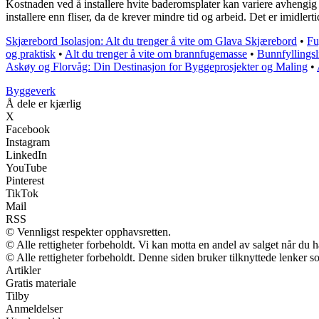
Kostnaden ved å installere hvite baderomsplater kan variere avhengig a
installere enn fliser, da de krever mindre tid og arbeid. Det er imidler
Skjærebord Isolasjon: Alt du trenger å vite om Glava Skjærebord
•
Fu
og praktisk
•
Alt du trenger å vite om brannfugemasse
•
Bunnfyllingsli
Askøy og Florvåg: Din Destinasjon for Byggeprosjekter og Maling
•
Byggeverk
Å dele er kjærlig
X
Facebook
Instagram
LinkedIn
YouTube
Pinterest
TikTok
Mail
RSS
© Vennligst respekter opphavsretten.
© Alle rettigheter forbeholdt. Vi kan motta en andel av salget når du 
© Alle rettigheter forbeholdt. Denne siden bruker tilknyttede lenker so
Artikler
Gratis materiale
Tilby
Anmeldelser