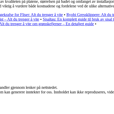
v kvaliteten på platene, størrelsen på badet og omfanget av installasjo
tid viktig å vurdere både kostnadene og fordelene ved de ulike alternativ
gekrafse for Fliser: Alt du trenger å vite
•
Ryobi Gressklippere: Alt du t
st – Alt du trenger å vite
•
Sisaltau: En komplett guide til bruk av sisal 
Alt du trenger å vite om grønskefjerner – En detaljert guide
•
handler gjennom lenker på nettstedet.
m kan generere inntekter for oss. Innholdet kan ikke reproduseres, videred