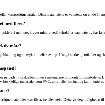
ller komposittmaterialer. Disse materialene er vanntette og enkle å ren
t med fliser?
 enklere å montere, krever mindre vedlikehold, er vanntette og har færr
ektiv måte?
såpeblanding og en myk klut eller svamp. Unngå sterke kjemikalier og sk
omspanel?
er på badet. Forskjellen ligger i materialene og monteringsmetodene. Ba
forskjellige materialer som PVC, akryl eller laminat og kan monteres so
ater?
gne materialer som fliser, tre eller stein. Dette gir deg muligheten til å