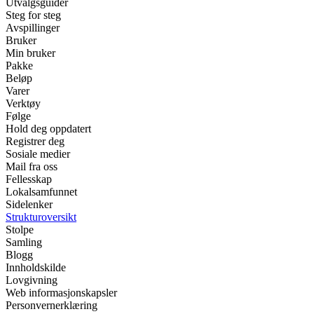
Utvalgsguider
Steg for steg
Avspillinger
Bruker
Min bruker
Pakke
Beløp
Varer
Verktøy
Følge
Hold deg oppdatert
Registrer deg
Sosiale medier
Mail fra oss
Fellesskap
Lokalsamfunnet
Sidelenker
Strukturoversikt
Stolpe
Samling
Blogg
Innholdskilde
Lovgivning
Web informasjonskapsler
Personvernerklæring