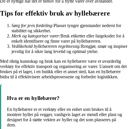
De er nyttige når det er behov for å flytte varer over avstander.
Tips for effektiv bruk av hyllebærere
Sørg for jevn fordeling:
Plasser tyngre gjenstander nederst for
stabilitet og sikkerhet.
Merk og kategoriser varer:
Bruk etiketter eller fargekoder for å
enkelt identifisere og finne varer på hyllebæreren.
Vedlikehold hyllebæreren regelmessig:
Rengjør, smør og inspiser
jevnlig for å sikre lang levetid og optimal ytelse.
Med riktig kunnskap og bruk kan en hyllebærer være et uvurderlig
verktøy for effektiv transport og organisering av varer. Uansett om det
brukes på et lager, i en butikk eller et annet sted, kan en hyllebærer
bidra til å effektivisere arbeidsprosessene og forbedre logistikken.
Hva er en hyllebærer?
En hyllebærer er et verktøy eller en enhet som brukes til å
montere hyller på vegger, vanligvis laget av metall eller plast og
designet for å støtte vekten av hyller og det som plasseres på
dem.