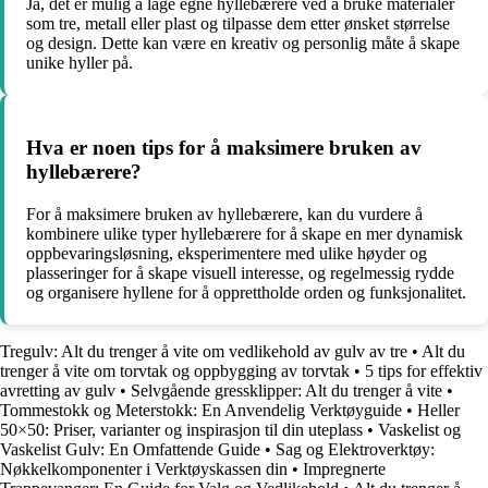
Ja, det er mulig å lage egne hyllebærere ved å bruke materialer
som tre, metall eller plast og tilpasse dem etter ønsket størrelse
og design. Dette kan være en kreativ og personlig måte å skape
unike hyller på.
Hva er noen tips for å maksimere bruken av
hyllebærere?
For å maksimere bruken av hyllebærere, kan du vurdere å
kombinere ulike typer hyllebærere for å skape en mer dynamisk
oppbevaringsløsning, eksperimentere med ulike høyder og
plasseringer for å skape visuell interesse, og regelmessig rydde
og organisere hyllene for å opprettholde orden og funksjonalitet.
Tregulv: Alt du trenger å vite om vedlikehold av gulv av tre
•
Alt du
trenger å vite om torvtak og oppbygging av torvtak
•
5 tips for effektiv
avretting av gulv
•
Selvgående gressklipper: Alt du trenger å vite
•
Tommestokk og Meterstokk: En Anvendelig Verktøyguide
•
Heller
50×50: Priser, varianter og inspirasjon til din uteplass
•
Vaskelist og
Vaskelist Gulv: En Omfattende Guide
•
Sag og Elektroverktøy:
Nøkkelkomponenter i Verktøyskassen din
•
Impregnerte