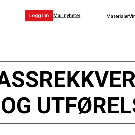
Logg inn
Mail nyheter
Materialer
Vi
ASSREKKVERK
 OG UTFØREL