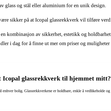
v glass og stål eller aluminium for en unik design.
re sikker på at Icopal glassrekkverk vil tilføre verdi 
en kombinasjon av sikkerhet, estetikk og holdbarhet s
dler i dag for å finne ut mer om priser og muligheter f
t Icopal glassrekkverk til hjemmet mitt?
il enhver bolig. Glassrekkverkene er holdbare, enkle å vedlikeholde og g