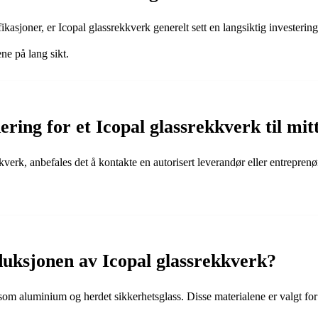
kasjoner, er Icopal glassrekkverk generelt sett en langsiktig investeri
ne på lang sikt.
ring for et Icopal glassrekkverk til mit
kverk, anbefales det å kontakte en autorisert leverandør eller entrepren
duksjonen av Icopal glassrekkverk?
r som aluminium og herdet sikkerhetsglass. Disse materialene er valgt f