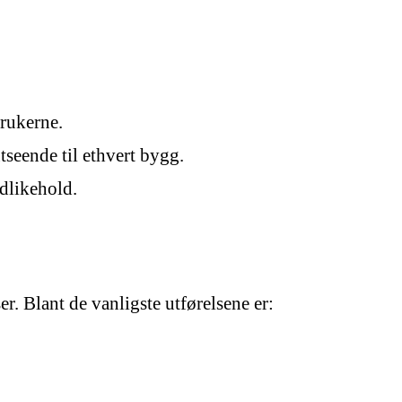
brukerne.
seende til ethvert bygg.
edlikehold.
er. Blant de vanligste utførelsene er: