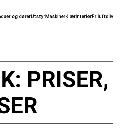
nduer og dører
Utstyr
Maskiner
Klær
Interiør
Friluftsliv
: PRISER,
SER