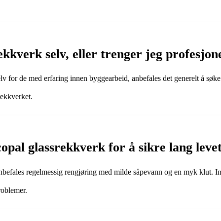
ekkverk selv, eller trenger jeg profesjone
lv for de med erfaring innen byggearbeid, anbefales det generelt å søke 
rekkverket.
opal glassrekkverk for å sikre lang leve
anbefales regelmessig rengjøring med milde såpevann og en myk klut. Ins
roblemer.