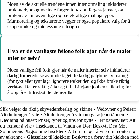
Noen av de aktuelle trendene innen interiørmaling inkluderer
bruk av dype og mettede farger, ton-i-ton fargeskjemaer, og
bruken av miljøvennlige og bærekraftige malingstyper.
Marmorering og teksturerte vegger er også populære valg for å
skape unike og interessante interiører.
Hva er de vanligste feilene folk gjør når de maler
interiør selv?
Noen vanlige feil folk gjør når de maler interiør selv inkluderer
dårlig forberedelse av underlaget, feilaktig påføring av maling
(for tykt eller tynt lag), ignorere tørketider, og ikke bruke riktig
verktøy. Det er viktig å ta seg tid til å gjøre jobben skikkelig for
å oppnå et tilfredsstillende resultat.
Slik velger du riktig skyvedørsbeslag og skinne
•
Vedovner og Peiser:
Alt du trenger å vite
•
Alt du trenger å vite om garasjeportåpnere
•
Kledning på huset: Priser, typer og tips for bytte
•
Jernbanesviller: Alt
du trenger å vite
•
Insektsnett til Vindu og Dør: Beskytt Deg Mot
Sommerens Plagsomme Insekter
•
Alt du trenger å vite om montering
av takrenne
•
Glassplate til kjøkken: Beskytt og forny ditt kjøkken med