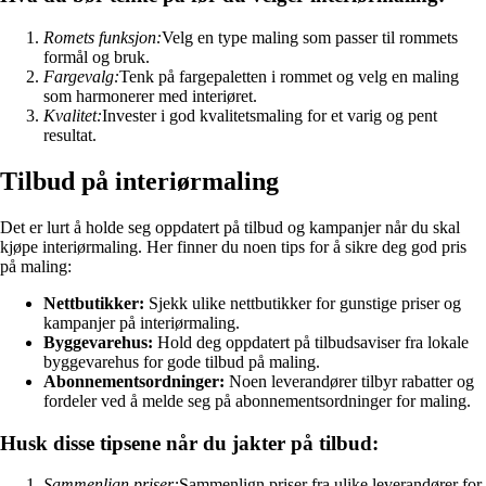
Romets funksjon:
Velg en type maling som passer til rommets
formål og bruk.
Fargevalg:
Tenk på fargepaletten i rommet og velg en maling
som harmonerer med interiøret.
Kvalitet:
Invester i god kvalitetsmaling for et varig og pent
resultat.
Tilbud på interiørmaling
Det er lurt å holde seg oppdatert på tilbud og kampanjer når du skal
kjøpe interiørmaling. Her finner du noen tips for å sikre deg god pris
på maling:
Nettbutikker:
Sjekk ulike nettbutikker for gunstige priser og
kampanjer på interiørmaling.
Byggevarehus:
Hold deg oppdatert på tilbudsaviser fra lokale
byggevarehus for gode tilbud på maling.
Abonnementsordninger:
Noen leverandører tilbyr rabatter og
fordeler ved å melde seg på abonnementsordninger for maling.
Husk disse tipsene når du jakter på tilbud:
Sammenlign priser:
Sammenlign priser fra ulike leverandører for