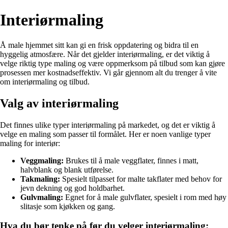
Interiørmaling
Å male hjemmet sitt kan gi en frisk oppdatering og bidra til en
hyggelig atmosfære. Når det gjelder interiørmaling, er det viktig å
velge riktig type maling og være oppmerksom på tilbud som kan gjøre
prosessen mer kostnadseffektiv. Vi går gjennom alt du trenger å vite
om interiørmaling og tilbud.
Valg av interiørmaling
Det finnes ulike typer interiørmaling på markedet, og det er viktig å
velge en maling som passer til formålet. Her er noen vanlige typer
maling for interiør:
Veggmaling:
Brukes til å male veggflater, finnes i matt,
halvblank og blank utførelse.
Takmaling:
Spesielt tilpasset for malte takflater med behov for
jevn dekning og god holdbarhet.
Gulvmaling:
Egnet for å male gulvflater, spesielt i rom med høy
slitasje som kjøkken og gang.
Hva du bør tenke på før du velger interiørmaling: