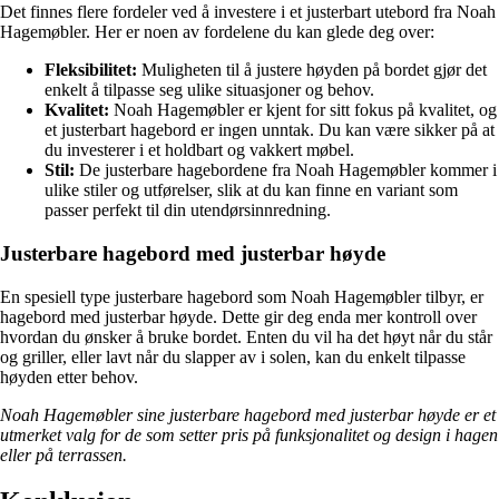
Det finnes flere fordeler ved å investere i et justerbart utebord fra Noah
Hagemøbler. Her er noen av fordelene du kan glede deg over:
Fleksibilitet:
Muligheten til å justere høyden på bordet gjør det
enkelt å tilpasse seg ulike situasjoner og behov.
Kvalitet:
Noah Hagemøbler er kjent for sitt fokus på kvalitet, og
et justerbart hagebord er ingen unntak. Du kan være sikker på at
du investerer i et holdbart og vakkert møbel.
Stil:
De justerbare hagebordene fra Noah Hagemøbler kommer i
ulike stiler og utførelser, slik at du kan finne en variant som
passer perfekt til din utendørsinnredning.
Justerbare hagebord med justerbar høyde
En spesiell type justerbare hagebord som Noah Hagemøbler tilbyr, er
hagebord med justerbar høyde. Dette gir deg enda mer kontroll over
hvordan du ønsker å bruke bordet. Enten du vil ha det høyt når du står
og griller, eller lavt når du slapper av i solen, kan du enkelt tilpasse
høyden etter behov.
Noah Hagemøbler sine justerbare hagebord med justerbar høyde er et
utmerket valg for de som setter pris på funksjonalitet og design i hagen
eller på terrassen.