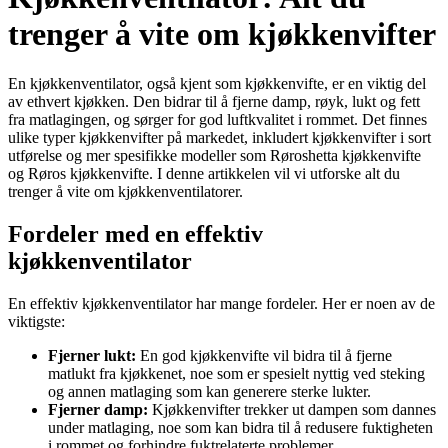
trenger å vite om kjøkkenvifter
En kjøkkenventilator, også kjent som kjøkkenvifte, er en viktig del
av ethvert kjøkken. Den bidrar til å fjerne damp, røyk, lukt og fett
fra matlagingen, og sørger for god luftkvalitet i rommet. Det finnes
ulike typer kjøkkenvifter på markedet, inkludert kjøkkenvifter i sort
utførelse og mer spesifikke modeller som Røroshetta kjøkkenvifte
og Røros kjøkkenvifte. I denne artikkelen vil vi utforske alt du
trenger å vite om kjøkkenventilatorer.
Fordeler med en effektiv
kjøkkenventilator
En effektiv kjøkkenventilator har mange fordeler. Her er noen av de
viktigste:
Fjerner lukt:
En god kjøkkenvifte vil bidra til å fjerne
matlukt fra kjøkkenet, noe som er spesielt nyttig ved steking
og annen matlaging som kan generere sterke lukter.
Fjerner damp:
Kjøkkenvifter trekker ut dampen som dannes
under matlaging, noe som kan bidra til å redusere fuktigheten
i rommet og forhindre fuktrelaterte problemer.