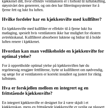
kjøkkenet ditt, hvor effektiv ventilatoren er i forhold til luftutskifting,
støynivået den genererer, og om den har filtreringssystemer for å
fjerne fett og lukt fra luften.
Hvilke fordeler har en kjøkkenvifte med kullfilter?
En kjøkkenvifte med kullfilter er effektiv til å fjerne lukt fra
matlaging, spesielt hvis ventilatoren ikke har mulighet for ekstern
avtrekkskanal. Kullfilteret absorberer luktene og bidrar til å holde
luften renere i kjøkkenet.
Hvordan kan man vedlikeholde en kjøkkenvifte for
optimal ytelse?
For å opprettholde optimal ytelse på kjøkkenviften bør du
regelmessig rengjøre fettfiltrene, bytte ut kullfilteret om nødvendig,
og sørge for at ventilatoren er korrekt installert og justert for riktig
luftstrøm.
Hva er forskjellen mellom en integrert og en
frittstående kjøkkenvifte?
En integrert kjøkkenvifte er designet for å være skjult i et
kjøkkenskap, mens en frittstående kjøkkenvifte er synlig og plassert