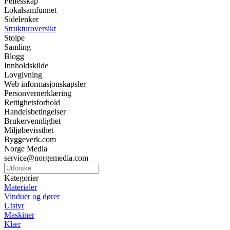
Fellesskap
Lokalsamfunnet
Sidelenker
Strukturoversikt
Stolpe
Samling
Blogg
Innholdskilde
Lovgivning
Web informasjonskapsler
Personvernerklæring
Rettighetsforhold
Handelsbetingelser
Brukervennlighet
Miljøbevissthet
Byggeverk.com
Norge Media
service@norgemedia.com
Kategorier
Materialer
Vinduer og dører
Utstyr
Maskiner
Klær