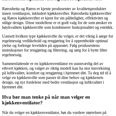
Røroshetta og Røros er kjente produsenter av kvalitetsprodukter
innen ventilasjon, inkludert kjøkkenvifter. Røroshetta kjøkkenvifter
og Røros kjøkkenvifter er kjent for sin pålitelighet, effektivitet og
stilige design. Disse modellene er et godt valg for de som ønsker en
høykvalitets kjøkkenvifte som kombinerer funksjonalitet og estetikk.
Uansett hvilken type kjøkkenvifte du velger, er det viktig å sørge for
regelmessig vedlikehold og rengjøring for å opprettholde optimal
ytelse og forlenge levetiden på apparatet. Følg produsentens
instruksjoner for rengjøring og filtrering, og sørg for å bytte filtre
regelmessig.
Sammenfattende er en kjøkkenventilator en uunnværlig del av
ethvert kjøkken, og valget av riktig modell kan ha stor innvirkning
på luftkvalitet, komfort og rengjøring i hjemmet ditt. Ta deg tid til å
velge en kjøkkenvifte som passer til dine behov og kjøkkenets
design, og nyt fordelene med bedre ventilasjon og luftkvalitet i
hjemmet ditt.
Hva bør man tenke på når man velger en
kjøkkenventilator?
Når du velger en kjøkkenventilator, bør du vurdere størrelsen på