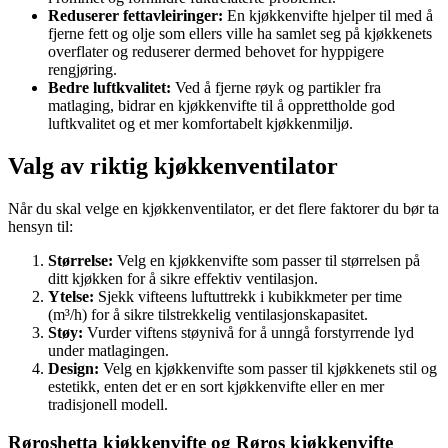
Reduserer fettavleiringer:
En kjøkkenvifte hjelper til med å
fjerne fett og olje som ellers ville ha samlet seg på kjøkkenets
overflater og reduserer dermed behovet for hyppigere
rengjøring.
Bedre luftkvalitet:
Ved å fjerne røyk og partikler fra
matlaging, bidrar en kjøkkenvifte til å opprettholde god
luftkvalitet og et mer komfortabelt kjøkkenmiljø.
Valg av riktig kjøkkenventilator
Når du skal velge en kjøkkenventilator, er det flere faktorer du bør ta
hensyn til:
Størrelse:
Velg en kjøkkenvifte som passer til størrelsen på
ditt kjøkken for å sikre effektiv ventilasjon.
Ytelse:
Sjekk vifteens luftuttrekk i kubikkmeter per time
(m³/h) for å sikre tilstrekkelig ventilasjonskapasitet.
Støy:
Vurder viftens støynivå for å unngå forstyrrende lyd
under matlagingen.
Design:
Velg en kjøkkenvifte som passer til kjøkkenets stil og
estetikk, enten det er en sort kjøkkenvifte eller en mer
tradisjonell modell.
Røroshetta kjøkkenvifte og Røros kjøkkenvifte