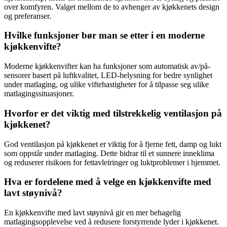
over komfyren. Valget mellom de to avhenger av kjøkkenets design
og preferanser.
Hvilke funksjoner bør man se etter i en moderne
kjøkkenvifte?
Moderne kjøkkenvifter kan ha funksjoner som automatisk av/på-
sensorer basert på luftkvalitet, LED-belysning for bedre synlighet
under matlaging, og ulike viftehastigheter for å tilpasse seg ulike
matlagingssituasjoner.
Hvorfor er det viktig med tilstrekkelig ventilasjon på
kjøkkenet?
God ventilasjon på kjøkkenet er viktig for å fjerne fett, damp og lukt
som oppstår under matlaging. Dette bidrar til et sunnere inneklima
og reduserer risikoen for fettavleiringer og luktproblemer i hjemmet.
Hva er fordelene med å velge en kjøkkenvifte med
lavt støynivå?
En kjøkkenvifte med lavt støynivå gir en mer behagelig
matlagingsopplevelse ved å redusere forstyrrende lyder i kjøkkenet.