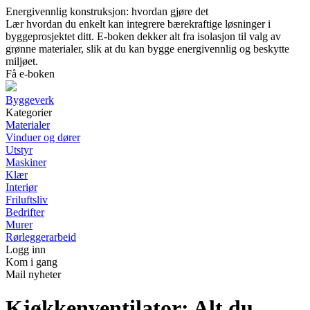
Energivennlig konstruksjon: hvordan gjøre det
Lær hvordan du enkelt kan integrere bærekraftige løsninger i
byggeprosjektet ditt. E-boken dekker alt fra isolasjon til valg av
grønne materialer, slik at du kan bygge energivennlig og beskytte
miljøet.
Få e-boken
Byggeverk
Kategorier
Materialer
Vinduer og dører
Utstyr
Maskiner
Klær
Interiør
Friluftsliv
Bedrifter
Murer
Rørleggerarbeid
Logg inn
Kom i gang
Mail nyheter
Kjøkkenventilator: Alt du