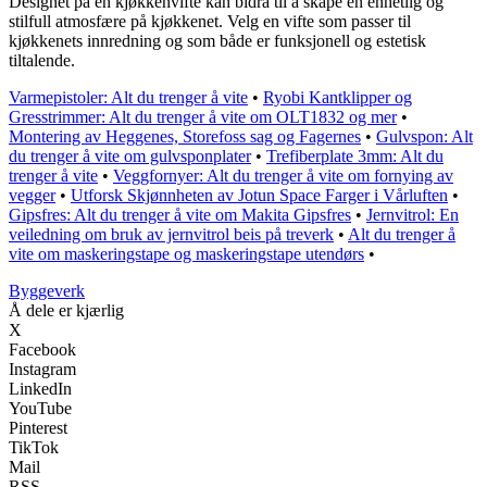
Designet på en kjøkkenvifte kan bidra til å skape en enhetlig og
stilfull atmosfære på kjøkkenet. Velg en vifte som passer til
kjøkkenets innredning og som både er funksjonell og estetisk
tiltalende.
Varmepistoler: Alt du trenger å vite
•
Ryobi Kantklipper og
Gresstrimmer: Alt du trenger å vite om OLT1832 og mer
•
Montering av Heggenes, Storefoss sag og Fagernes
•
Gulvspon: Alt
du trenger å vite om gulvsponplater
•
Trefiberplate 3mm: Alt du
trenger å vite
•
Veggfornyer: Alt du trenger å vite om fornying av
vegger
•
Utforsk Skjønnheten av Jotun Space Farger i Vårluften
•
Gipsfres: Alt du trenger å vite om Makita Gipsfres
•
Jernvitrol: En
veiledning om bruk av jernvitrol beis på treverk
•
Alt du trenger å
vite om maskeringstape og maskeringstape utendørs
•
Byggeverk
Å dele er kjærlig
X
Facebook
Instagram
LinkedIn
YouTube
Pinterest
TikTok
Mail
RSS